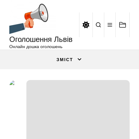
Оголошення
Перейти
Львів
до
вмісту
Оголошення Львів
Онлайн дошка оголошень
ЗМІСТ