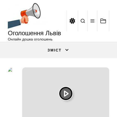
Оголошення
Перейти
Львів
до
вмісту
Оголошення Львів
Онлайн дошка оголошень
ЗМІСТ