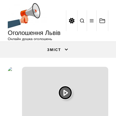
Оголошення
Перейти
Львів
до
вмісту
Оголошення Львів
Онлайн дошка оголошень
ЗМІСТ