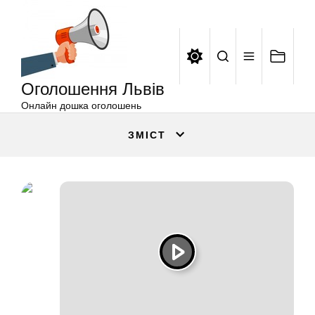
Оголошення
Перейти
Львів
до
вмісту
Оголошення Львів
Онлайн дошка оголошень
ЗМІСТ