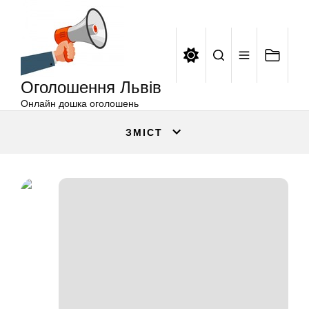
Оголошення
Перейти
Львів
до
вмісту
Оголошення Львів
Онлайн дошка оголошень
ЗМІСТ