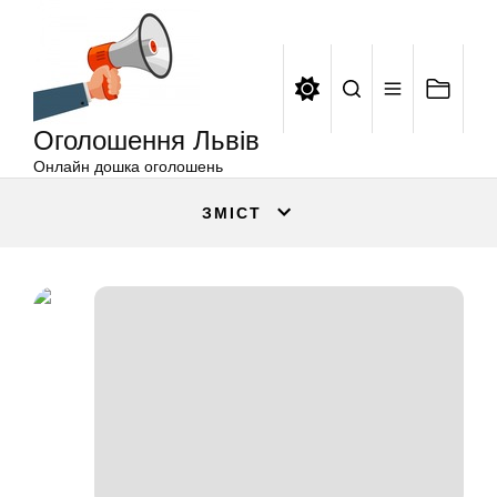
Оголошення
Перейти
Львів
до
вмісту
Оголошення Львів
Онлайн дошка оголошень
ЗМІСТ