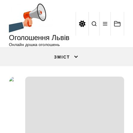
Оголошення
Перейти
Львів
до
вмісту
Оголошення Львів
Онлайн дошка оголошень
ЗМІСТ