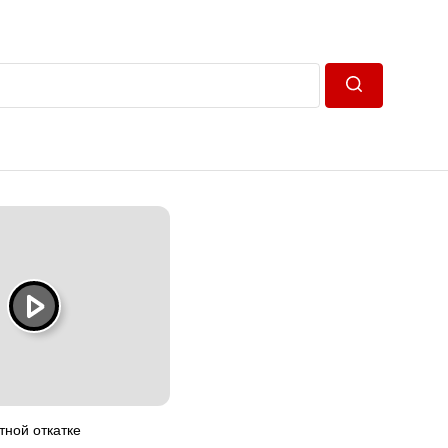
Пошук
тной откатке