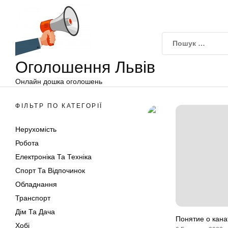
Оголошення
Перейти
Львів
до
вмісту
Оголошення Львів
Онлайн дошка оголошень
ФІЛЬТР ПО КАТЕГОРІЇ
Нерухомість
Робота
Електроніка Та Техніка
Спорт Та Відпочинок
Обладнання
Транспорт
Дім Та Дача
Понятие о кана
Хобі