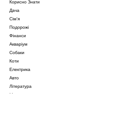
Корисно Знати
Дача
Сім'я
Подорожі
Фінанси
Акваріум
Собаки
Коти
Електрика
Авто
Література
Музика
Дозвілля
Кіно
Мапа сайту
Своїми Руками
Тварини
Авторське право © 202
Поради