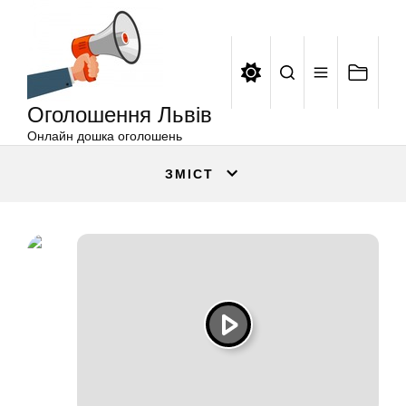
Оголошення
Перейти
Львів
до
вмісту
Оголошення Львів
Онлайн дошка оголошень
ЗМІСТ