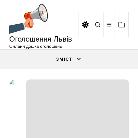
Оголошення
Перейти
Львів
до
вмісту
Оголошення Львів
Онлайн дошка оголошень
ЗМІСТ