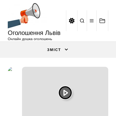
Оголошення
Перейти
Львів
до
вмісту
Оголошення Львів
Онлайн дошка оголошень
ЗМІСТ