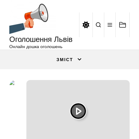
Оголошення
Перейти
Львів
до
вмісту
Оголошення Львів
Онлайн дошка оголошень
ЗМІСТ