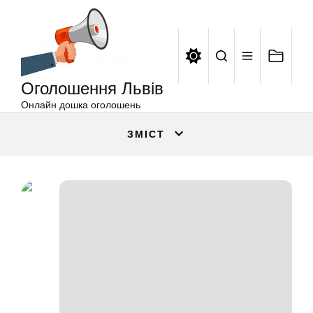
Оголошення
Перейти
Львів
до
вмісту
Оголошення Львів
Онлайн дошка оголошень
ЗМІСТ