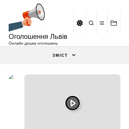
Оголошення
Перейти
Львів
до
вмісту
Оголошення Львів
Онлайн дошка оголошень
ЗМІСТ