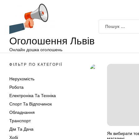
Оголошення
Перейти
Львів
до
вмісту
Оголошення Львів
Онлайн дошка оголошень
ФІЛЬТР ПО КАТЕГОРІЇ
Нерухомість
Робота
Електроніка Та Техніка
Спорт Та Відпочинок
Обладнання
Транспорт
Дім Та Дача
Як вибирати то
Хобі
магазині