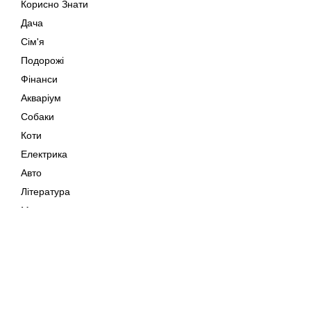
Корисно Знати
Дача
Сім'я
Подорожі
Фінанси
Акваріум
Собаки
Коти
Електрика
Авто
Література
Музика
Дозвілля
Кіно
Мапа сайту
Своїми Руками
Тварини
Авторське право © 202
Поради