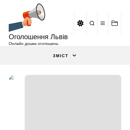
Оголошення
Перейти
Львів
до
вмісту
Оголошення Львів
Онлайн дошка оголошень
ЗМІСТ