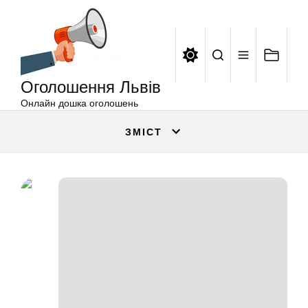
Оголошення
Перейти
Львів
до
вмісту
Оголошення Львів
Онлайн дошка оголошень
ЗМІСТ