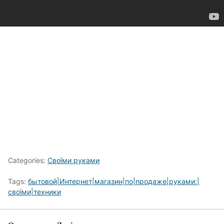
Categories:
Своїми руками
Tags:
бытовой|Интернет|магазин|по|продаже|руками:|
своїми|техники