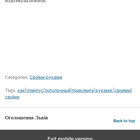
водоэмульсионной.
Categories:
Своїми руками
Tags:
как|плинтус|потолочный|приклеить|руками:|своими|
своїми
Оголошення Львів
Back to top
Exit mobile version