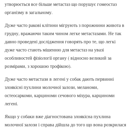
утворюється все більше метастаз що порушує гомеостаз
організму в загальному.
Дуже часто ракові клітини мігрують з порожнини живота в
грудну, вражаючи таким чином легке метастазами. Не так
давно проведені дослідження говорять про те, що легкі
дуже часто стають мішенню для метастаз на увазі
особливостей фізіології органу ( відносно великий за
розмірами, з хорошою трофікою).
Дуже часто метастази в легені у собак дають первинні
злоякісні пухлини молочної залози, меланоми,
остеосаркоми, карциноми сечового міхура, карциноми
легені.
Якщо у собаки вже діагностована злоякісна пухлина
молочної залози і справа дійшла до того що вона розкрилася