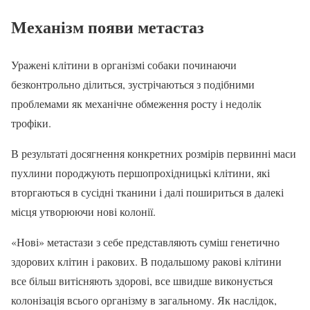
Механізм появи метастаз
Уражені клітини в організмі собаки починаючи
безконтрольно ділиться, зустрічаються з подібними
проблемами як механічне обмеження росту і недолік
трофіки.
В результаті досягнення конкретних розмірів первинні маси
пухлини породжують першопрохідницькі клітини, які
вторгаються в сусідні тканини і далі пошириться в далекі
місця утворюючи нові колонії.
«Нові» метастази з себе представляють суміш генетично
здорових клітин і ракових. В подальшому ракові клітини
все більш витісняють здорові, все швидше виконується
колонізація всього організму в загальному. Як наслідок,