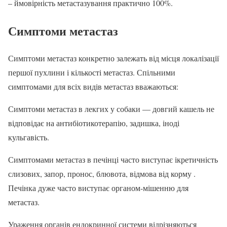
– ймовірність метастазування практично 100%.
Симптоми метастаз
Симптоми метастаз конкретно залежать від місця локалізації
першої пухлини і кількості метастаз. Спільними
симптомами для всіх видів метастаз вважаються:
Симптоми метастаз в лекгих у собаки — довгий кашель не
відповідає на антибіотикотерапію, задишка, іноді
кульгавість.
Симптомами метастаз в печінці часто виступає ікретичність
слизових, запор, пронос, блювота, відмова від корму .
Печінка дуже часто виступає органом-мішенню для
метастаз.
Ураження органів ендокринної системи відрізняються