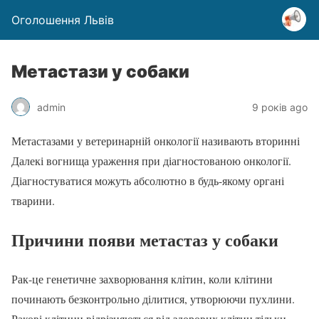
Оголошення Львів
Метастази у собаки
admin
9 років ago
Метастазами у ветеринарній онкології називають вторинні
Далекі вогнища ураження при діагностованою онкології.
Діагностуватися можуть абсолютно в будь-якому органі
тварини.
Причини появи метастаз у собаки
Рак-це генетичне захворювання клітин, коли клітини
починають безконтрольно ділитися, утворюючи пухлини.
Ракові клітини відрізняються від здорових клітин тільки