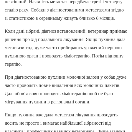
невтішний. Наявність метастаз передбачає треті і четверту
стадію раку. Собаки з діагностованими метастазами згідно
зі статистикою в середньому живуть близько 6 місяців.
Коли дані зібрані, діагноз встановлений, ветеринар приймає
рішення про хід подальшого лікування. Якщо пухлина дала
метастази тоді дуже часто прибирають уражений першою
пухлиною орган і проводять хіміотерапію. Потім відновну
терапію.
При діагностованою пухлини молочної залози у собак дуже
часто проводять повне видалення всіх молочних пакетів.
Далі обов’язково проводять хіміотерапію щоб не було
мігрування пухлини в регіональні органи.
Якщо пухлина вже дала метастази лікування проходить
досить не просто і вимагає найбільшої зібраності від
власника і професійних навичок ветеринара. Лише завдяки