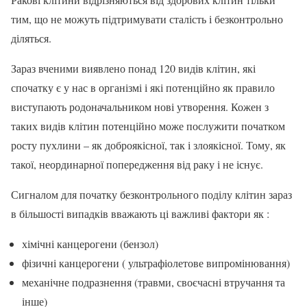
тим, що не можуть підтримувати сталість і безконтрольно
діляться.
Зараз вченими виявлено понад 120 видів клітин, які
спочатку є у нас в організмі і які потенційно як правило
виступають родоначальником нові утворення. Кожен з
таких видів клітин потенційно може послужити початком
росту пухлини – як доброякісної, так і злоякісної. Тому, як
такої, неординарної попередження від раку і не існує.
Сигналом для початку безконтрольного поділу клітин зараз
в більшості випадків вважають ці важливі фактори як :
хімічні канцерогени (бензол)
фізичні канцерогени ( ультрафіолетове випромінювання)
механічне подразнення (травми, своєчасні втручання та
інше)