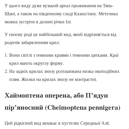
У цього виду дуже вузький ареал проживання на Тянь-
Шані, а також на південному сході Казахстану. Метелика
можна зустріти в долині річки Ілі.
У своєму роді це найбільший вид, який відрізняється від
родичів забарвленням крил:
Вони світлі з темними краями і темними цятками. Краї
крил мають округлу форму.
На задніх крилах знизу розташована низка окоподібних
плям. Жилки на крилах знизу не контрастні.
Хаймоптена оперена, або П’ядун
пір’яносний (Cheimoptena pennigera)
Цей рідкісний вид мешкає в пустелях Середньої Азії.