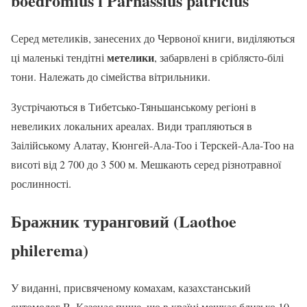
boedromius і Parnassius patricius
Серед метеликів, занесених до Червоної книги, виділяються
метелики
ці маленькі тендітні
, забарвлені в сріблясто-білі
тони. Належать до сімейства вітрильники.
Зустрічаються в Тибетсько-Тяньшанському регіоні в
невеликих локальних ареалах. Види трапляються в
Заілійському Алатау, Кюнгей-Ала-Тоо і Терскей-Ала-Тоо на
висоті від 2 700 до 3 500 м. Мешкають серед різнотравної
рослинності.
Бражник туранговий (Laothoe
philerema)
У виданні, присвяченому комахам, казахстанський
ентомолог В. Казенас пише, що в країні мешкає близько 10