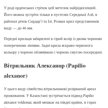
У роді орденських стрічок цей метелик найрідкісніший.
Його можна зустріти тільки в пустелях Середньої Азії, в
районах річок Сирдар’ї та Ілі. Розмах крил представників
виду — до 46 мм.
Передні крильця забарвлені в сірий колір із двома чорними
поперечними лініями. Задні крила яскраво-червоного
кольору з чорною облямівкою і чорною смугою посередині.
Вітрильник Алексанор (Papilio
alexanor)
У цього виду сімейства вітрильникові розірваний ареал
проживання. У Казахстані зустрічається підвид Papilio
alexanor voldemar, який мешкає на півдні країни, в горах