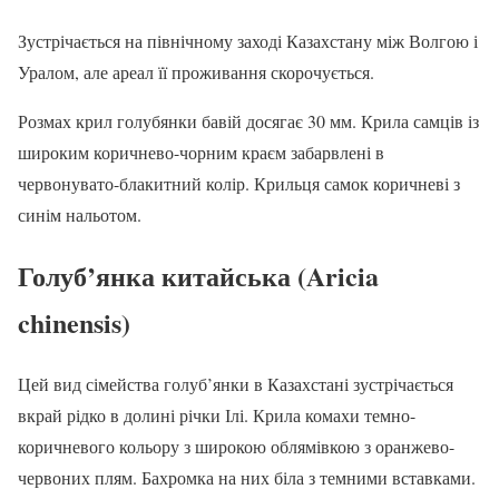
Зустрічається на північному заході Казахстану між Волгою і
Уралом, але ареал її проживання скорочується.
Розмах крил голубянки бавій досягає 30 мм. Крила самців із
широким коричнево-чорним краєм забарвлені в
червонувато-блакитний колір. Крильця самок коричневі з
синім нальотом.
Голуб’янка китайська (Aricia
chinensis)
Цей вид сімейства голуб’янки в Казахстані зустрічається
вкрай рідко в долині річки Ілі. Крила комахи темно-
коричневого кольору з широкою облямівкою з оранжево-
червоних плям. Бахромка на них біла з темними вставками.