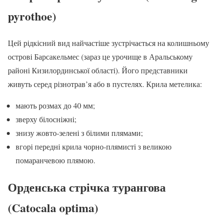
pyrothoe)
Цей рідкісний вид найчастіше зустрічається на колишньому
острові Барсакельмес (зараз це урочище в Аральському
районі Кизилординської області). Його представники
живуть серед різнотрав’я або в пустелях. Крила метелика:
мають розмах до 40 мм;
зверху білосніжні;
знизу жовто-зелені з білими плямами;
вгорі передні крила чорно-плямисті з великою
помаранчевою плямою.
Орденська стрічка турангова
(Catocala optima)