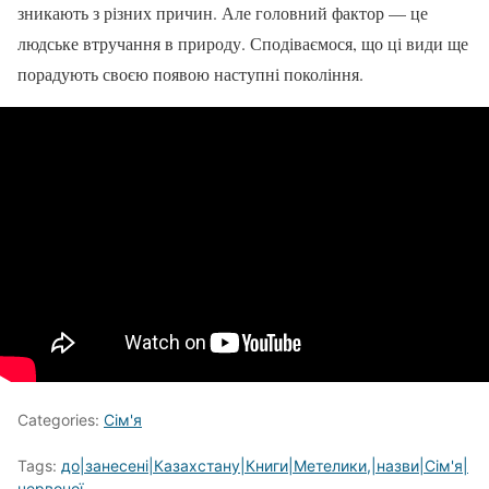
зникають з різних причин. Але головний фактор — це
людське втручання в природу. Сподіваємося, що ці види ще
порадують своєю появою наступні покоління.
Categories:
Сім'я
Tags:
до|занесені|Казахстану|Книги|Метелики,|назви|Сім'я|
червоної