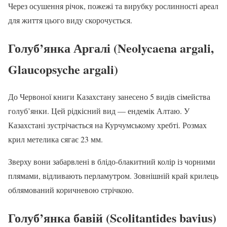
Через осушення річок, пожежі та вирубку рослинності ареал
для життя цього виду скорочується.
Голуб’янка Аргалі (Neolycaena argali,
Glaucopsyche argali)
До Червоної книги Казахстану занесено 5 видів сімейства
голуб’янки. Цей рідкісний вид — ендемік Алтаю. У
Казахстані зустрічається на Курчумському хребті. Розмах
крил метелика сягає 23 мм.
Зверху вони забарвлені в блідо-блакитний колір із чорними
плямами, відливають перламутром. Зовнішній край крилець
облямований коричневою стрічкою.
Голуб’янка бавій (Scolitantides bavius)