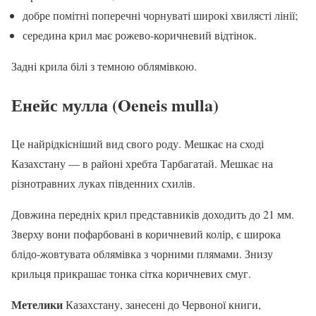
добре помітні поперечні чорнуваті широкі хвилясті лінії;
середина крил має рожево-коричневий відтінок.
Задні крила білі з темною облямівкою.
Енейс мулла (Oeneis mulla)
Це найрідкісніший вид свого роду. Мешкає на сході
Казахстану — в районі хребта Тарбагатай. Мешкає на
різнотравних луках південних схилів.
Довжина передніх крил представників доходить до 21 мм.
Зверху вони пофарбовані в коричневий колір, є широка
блідо-жовтувата облямівка з чорними плямами. Знизу
крильця прикрашає тонка сітка коричневих смуг.
Метелики
Казахстану, занесені до Червоної книги,