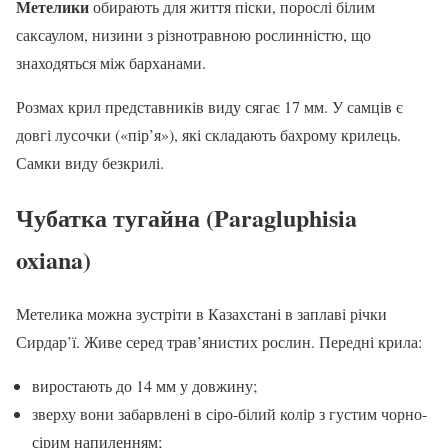
Метелики
обирають для життя піски, порослі білим
саксаулом, низини з різнотравною рослинністю, що
знаходяться між барханами.
Розмах крил представників виду сягає 17 мм. У самців є
довгі лусочки («пір’я»), які складають бахрому крилець.
Самки виду безкрилі.
Чубатка тугайна (Paragluphisia
oxiana)
Метелика можна зустріти в Казахстані в заплаві річки
Сирдар’ї. Живе серед трав’янистих рослин. Передні крила:
виростають до 14 мм у довжину;
зверху вони забарвлені в сіро-білий колір з густим чорно-
сірим напиленням;