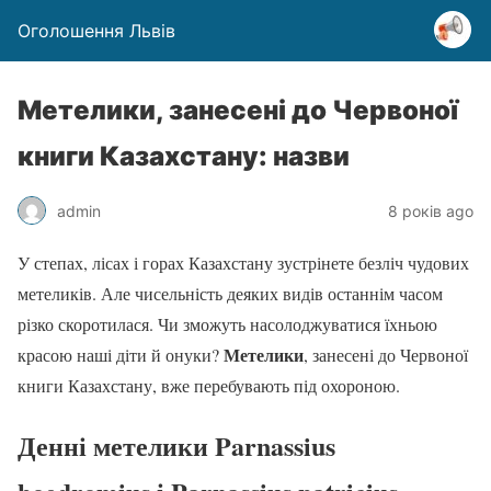
Оголошення Львів
Метелики, занесені до Червоної
книги Казахстану: назви
admin
8 років ago
У степах, лісах і горах Казахстану зустрінете безліч чудових
метеликів. Але чисельність деяких видів останнім часом
різко скоротилася. Чи зможуть насолоджуватися їхньою
Метелики
красою наші діти й онуки?
, занесені до Червоної
книги Казахстану, вже перебувають під охороною.
Денні
метелики
Parnassius