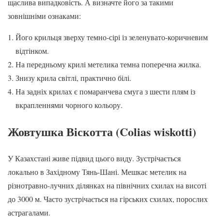
щаслива випадковість. А визначте його за такими
зовнішніми ознаками:
Його крильця зверху темно-сірі із зеленувато-коричневим
відтінком.
На передньому крилі метелика темна поперечна жилка.
Знизу крила світлі, практично білі.
На задніх крилах є помаранчева смуга з шести плям із
вкрапленнями чорного кольору.
Жовтушка Віскотта (Colias wiskotti)
У Казахстані живе підвид цього виду. Зустрічається
локально в Західному Тянь-Шані. Мешкає метелик на
різнотравно-лучних ділянках на північних схилах на висоті
до 3000 м. Часто зустрічається на гірських схилах, порослих
астрагалами.