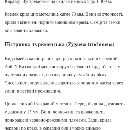
Каратау. Зустрічається на схилах на висоті до 1 400 м.
Розмах крил цих метеликів сягає 70 мм. Вони світло-жовті,
крила відзначені чорним зовнішнім краєм. Самці та самки
виглядають однаково.
Пістрянка туркменська (Zygaena truchmena)
Вид сімейства пістрянок зустрічається тільки в Середній
Азії. У Казахстані мешкає поруч із річкою Сирдар’єю — у
пустельних оазисах, на галявинах у тугайних лісах.
Чисельність виду сильно скоротилася останнім часом через
зміни в регіоні проживання.
Це маленький і яскравий метелик. Передні крила досягають
у довжину 13 мм. Вони чорно-сині та шовковисті,
прикрашені червоно-рожевими плямами. Задні крила
червоні по краю, в середині білі з чорно-синьою