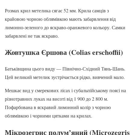
Розмах крил метелика сягає 52 мм. Крила самців з
крайовою чорною облямівкою мають забарвлення від
лимонно-зеленого до яскраво-оранжевого кольору. Самки
забарвлені не так яскраво.
Жовтушка Єршова (Colias erschoffii)
Батьківщина цього виду — Північно-Східний Тянь-Шань.
Цей великий метелик зустрічається рідко, вивчений мало.
Мешкає вид у смерекових лісах і субальпійському поясі на
різнотравних луках на висоті від 1 900 до 2 800 м.
Пофарбована в яскравий лимонний колір з чорною
облямівкою і чорними цятками на крилах.
Мікрозегрис полум’яний (Microzegris