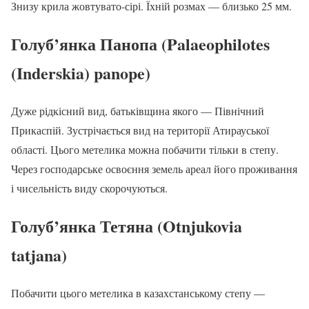
Знизу крила жовтувато-сірі. Їхній розмах — близько 25 мм.
Голуб’янка Панопа (Palaeophilotes
(Inderskia) panope)
Дуже рідкісний вид, батьківщина якого — Північний
Прикаспій. Зустрічається вид на території Атирауської
області. Цього метелика можна побачити тільки в степу.
Через господарське освоєння земель ареал його проживання
і чисельність виду скорочуються.
Голуб’янка Тетяна (Otnjukovia
tatjana)
Побачити цього метелика в казахстанському степу —