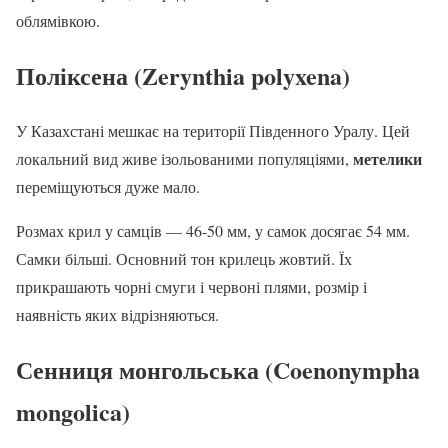
облямівкою.
Поліксена (Zerynthia polyxena)
У Казахстані мешкає на території Південного Уралу. Цей
метелики
локальний вид живе ізольованими популяціями,
переміщуються дуже мало.
Розмах крил у самців — 46-50 мм, у самок досягає 54 мм.
Самки більші. Основний тон крилець жовтий. Їх
прикрашають чорні смуги і червоні плями, розмір і
наявність яких відрізняються.
Сенниця монгольська (Coenonympha
mongolica)