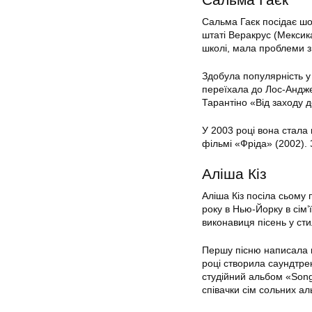
Сальма Гаєк посідає шо
штаті Веракрус (Мексика
школі, мала проблеми з
Здобула популярність у
переїхала до Лос-Анджел
Тарантіно «Від заходу д
У 2003 році вона стала
фільмі «Фріда» (2002).
Аліша Кіз
Аліша Кіз посіла сьому 
року в Нью-Йорку в сім’
виконавиця пісень у сти
Першу пісню написала в 
році створила саундтре
студійний альбом «Songs
співачки сім сольних а