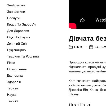
Знайомства
Запчастини
Послуги
Краса Та Здоров'я
Для Дорослих
Дівчата без
Одяг Та Взуття
Дитячий Світ
Сім'я
24 Лис
Будівництво
Тварини Та Рослини
Природна краса жінки ч
Різне
відзначають провідні жу
Оголошення
макіяжу, до якого увійш
Економіка
Кого вважають найкраси
Здоров'я
найкрасивіших дівчат б
Туризм
Джессіка Біл, Кеша, Дже
Шахіді.
Наука
Техніка
Леді Гага