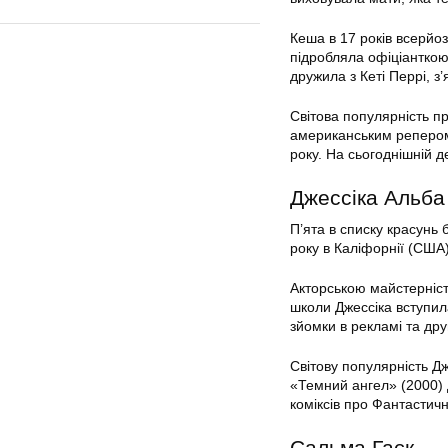
Кеша в 17 років всерйо
підробляла офіціанткою
дружила з Кеті Перрі, з
Світова популярність пр
американським репером
року. На сьогоднішній д
Джессіка Альба
П’ята в списку красунь
року в Каліфорнії (США) 
Акторською майстерністю
школи Джессіка вступила
зйомки в рекламі та дру
Світову популярність Д
«Темний ангел» (2000)
коміксів про Фантастичн
Сальма Гаєк