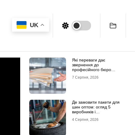
UK
Які переваги дає
звернення до
професійного бюро
перекладів
7 Серпня, 2026
Де замовити пакети для
шин оптом: огляд 5
виробників і
постачальників в Україні
4 Серпня, 2026