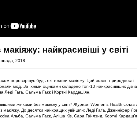
 макіяжу: найкрасивіші у світі
топада, 2018
асом перевершує будь-які техніки макіяжу. Цей ефект природності
рнали мод. За їхніми оцінками складено топ-10 найкрасивіших дівча
ла Леді Гага, Сальма Гаєк і Кортні Кардаш’ян.
вішими жінками без макіяжу у світі? Журнал Women’s Health склав 
ез макіяжу. До десятки найкращих увійшли: Леді Ґаґа, Дженніфер Ло
ссіка Альба, Сальма Гаєк, Аліша Кіз, Сара Гайлэнд, Кортні Кардаш’я