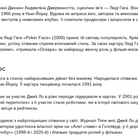
ні Джоанн Анджеліна Джерманотта, сценічне ім’я — Леді Гага. Во
1986 року в Нью-Йорку. Відома як актриса кіно, авторка та виконав
з виступів у невеликих клубах, її помітили продюсери і запросили в 
в Леді Гаги «Poker Face» (2008) приніс їй світову популярність. Крі
их, успіху співачки сприяв епатажний стиль. За свою кар’єру Леді Г
реммі», отримала «Оскара» за найкращу жіночу роль у фільмі-мюзи
ес
а в списку найкрасивіших дівчат без макіяжу. Народилася співачка 
ю-Йорку. Її кар’єра танцівниці почалася 1991 року.
ми за участю Джей Ло в різні періоди лідирували в чартах. У 2001 р
ий переполох» з її участю стали роботами, які в історії світового шо
 місця в рейтингах.
днією з найуспішніших співачок у світі. Журнал Time вніс Джей Ло д
кторка удостоєна власної зірки на «Алеї слави» в Голлівуді, у її дор
лобус» (1998-й і 2020-й) і близько тридцяти ролей у фільмах.