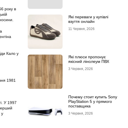
66 року в
ькій
Які переваги у купівлі
носини.
взуття онлайн
11 Червня, 2026
ма
ентіна
іди Кало у
Які плюси пропонує
якісний лінолеум ПВХ
3 Червня, 2026
ічня 1981
Почему стоит купить Sony
PlayStation 5 у прямого
і. У 1997
поставщика
 перший
 у
3 Червня, 2026