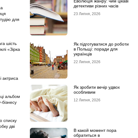
Еволюція жанру: чим цікаві
детективи різних часів
на
иця
23 Липня, 2026
студію для
м
ага шість
Як підготуватися до роботи
в Польщі: поради для
клі «Зірка
українців
22 Липня, 2026
і актриса
Як зробити вечір удвох
особливим
оці альбом
12 Липня, 2026
у-бізнесу
о списку
обку дві
В какой момент пора
обратиться в