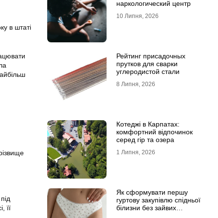
наркологический центр
10 Липня, 2026
ку в штаті
Рейтинг присадочных
рацювати
прутков для сварки
ла
углеродистой стали
Найбільш
8 Липня, 2026
Котеджі в Карпатах:
комфортний відпочинок
серед гір та озера
1 Липня, 2026
різвище
Як сформувати першу
 під
гуртову закупівлю спідньої
білизни без зайвих
, її
залишків на складі