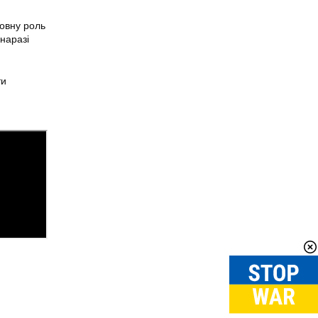
ловну роль
наразі
ти