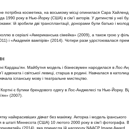
 не потрібна косметика, на восьмому місці опинилася Сара Хайленд
 1990 року в Нью-Йорку (США) в сім’ї акторів. У дитинстві у неї б
рками: їй зробили дві трансплантації, донорами були батько і моло
оллю в серіалі «Американська сімейка» (2009), а також грою у філ
1) і «Академія вампірів» (2014). Чотири рази удостоювалася премії
ян
тні Кардаш’ян. Майбутня модель і бізнесвумен народилася в Лос-А
м’ї адвоката і світської левиці, старша в родині. Навчалася в католиц
вивчала іспанську мову і театральне мистецтво.
 Кортні є бутики брендового одягу в Лос-Анджелесі та Нью-Йорку. В
ян» (2007).
тку найкрасивіших дівчат без макіяжу. Акторка і модель іранського
в штаті Міннесота (США) 10 лютого 2000 року в сім’ї фотографа. В
Чорнуватий» (2014), яка принесла їй нагороду NAACP Image Award.