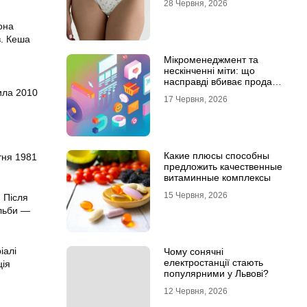
28 Червня, 2026
она
в. Кеша
Мікроменеджмент та
нескінченні міти: що
насправді вбиває продажі
в IT-аутсорсі
ила 2010
17 Червня, 2026
Какие плюсы способны
тня 1981
предложить качественные
витаминные комплексы
15 Червня, 2026
. Після
Альби —
іалі
Чому сонячні
електростанції стають
ція
популярними у Львові?
12 Червня, 2026