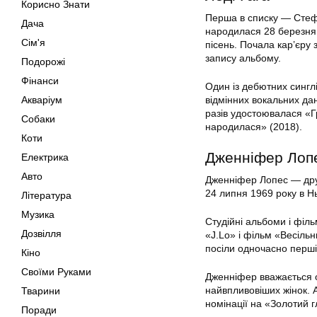
Корисно Знати
Перша в списку — Стефа
Дача
народилася 28 березня 
Сім'я
пісень. Почала кар’єру 
запису альбому.
Подорожі
Фінанси
Один із дебютних синглі
Акваріум
відмінних вокальних дан
разів удостоювалася «Г
Собаки
народилася» (2018).
Коти
Дженніфер Лоп
Електрика
Авто
Дженніфер Лопес — друг
24 липня 1969 року в Нь
Література
Музика
Студійні альбоми і філь
Дозвілля
«J.Lo» і фільм «Весільн
посіли одночасно перші
Кіно
Своїми Руками
Дженніфер вважається о
найвпливовіших жінок. А
Тварини
номінації на «Золотий г
Поради