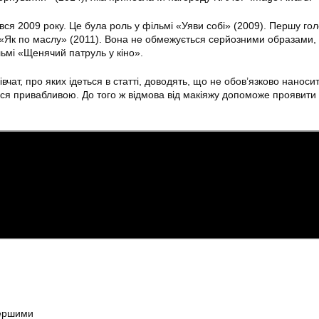
вся 2009 року. Це була роль у фільмі «Уяви собі» (2009). Першу го
«Як по маслу» (2011). Вона не обмежується серйозними образами, 
льмі «Щенячий патруль у кіно».
вчат, про яких ідеться в статті, доводять, що не обов’язково наноси
ся привабливою. До того ж відмова від макіяжу допоможе проявити
першими