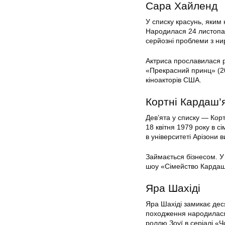
Сара Хайленд
У списку красунь, яким
Народилася 24 листопада
серйозні проблеми з ни
Актриса прославилася р
«Прекрасний принц» (201
кіноакторів США.
Кортні Кардаш’
Дев’ята у списку — Кор
18 квітня 1979 року в сі
в університеті Арізони 
Займається бізнесом. У
шоу «Сімейство Кардаш’
Яра Шахіді
Яра Шахіді замикає деся
походження народилася 
роллю Зоуї в серіалі «