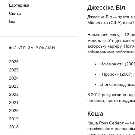
Езотерика
Джессіка Біл
Свята
Джессіка Біл — третя в 
Їжа
Міннесота (США) в сім’ї
Навчалася співу, з 12 р
моделлю. У підлітковому
акторську кар’єру. Післ
ФІЛЬТР ЗА РОКАМИ
впізнаваними роботами
2026
«Ілюзіоніст» (2006
2025
«Пророк» (2007);
2024
«Легка поведінка»
2023
2022
З 2012 року дівчина од
чоловіка, проте продовж
2021
2020
Кеша
2019
Кеша Роуз Себерт — четв
2018
стилізованим псевдонім
виховувала мати, яка т