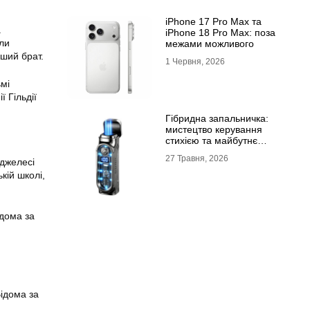
iPhone 17 Pro Max та
.
iPhone 18 Pro Max: поза
ули
межами можливого
дший брат.
1 Червня, 2026
ьмі
 Гільдії
Гібридна запальничка:
мистецтво керування
стихією та майбутнє
портативного вогню
27 Травня, 2026
нджелесі
ькій школі,
ідома за
ідома за