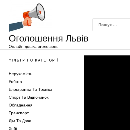
Оголошення
Перейти
Львів
до
вмісту
Оголошення Львів
Онлайн дошка оголошень
ФІЛЬТР ПО КАТЕГОРІЇ
Нерухомість
Робота
Електроніка Та Техніка
Спорт Та Відпочинок
Обладнання
Транспорт
Дім Та Дача
Хобі