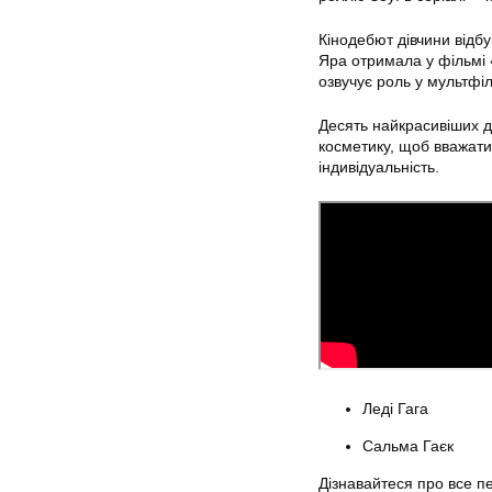
Кінодебют дівчини відбу
Яра отримала у фільмі 
озвучує роль у мультфі
Десять найкрасивіших ді
косметику, щоб вважати
індивідуальність.
Леді Гага
Сальма Гаєк
Дізнавайтеся про все 