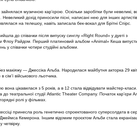
з зайнялася музичною кар’єрою. Оскільки заробітки були невеликі, в
. Невеликий дохід приносили пісні, написані нею для інших артисті
’являлася на телешоу, навіть записала бек-вокал для Брітні Спірс.
ийшла до співачки після випуску синглу «Right Round» у дуеті з
 Флоу Райдом. Перший платиновий альбом «Animal» Кеша випуст
ень у співачки чотири студійні альбоми.
 без макіяжу — Джессіка Альба. Народилася майбутня акторка 29 кві
в сім’ї військового льотчика.
 вона цікавилася з 5 років, а в 12 стала відвідувати майстер-класи
 до театральної студії Atlantic Theater Company. Початок кар’єри 
горядні ролі у фільмах.
жессіці принесла роль генетично спроектованого суперсолдата в сер
 Джеймса Кемерона. Іншим відомим проєктом Альби стала екраніза
у четвірку.