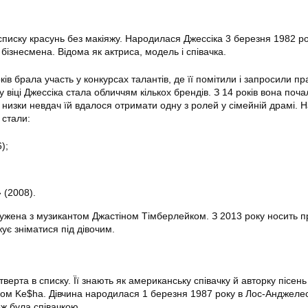
списку красунь без макіяжу. Народилася Джессіка 3 березня 1982 ро
 бізнесмена. Відома як актриса, модель і співачка.
оків брала участь у конкурсах талантів, де її помітили і запросили п
 віці Джессіка стала обличчям кількох брендів. З 14 років вона поча
я низки невдач їй вдалося отримати одну з ролей у сімейній драмі. 
 стали:
);
 (2008).
ружена з музикантом Джастіном Тімберлейком. З 2013 року носить п
ує зніматися під дівочим.
ерта в списку. Її знають як американську співачку й авторку пісень
ом Ke$ha. Дівчина народилася 1 березня 1987 року в Лос-Анджелесі
еж була співачкою.