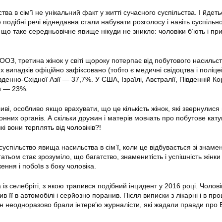
ва в сім’ї не унікальний факт у житті сучасного суспільства. І йдеть
е подібні речі віднедавна стали набувати розголосу і навіть суспільно
о, що таке середньовічне явище нікуди не зникло: чоловіки б’ють і п
ОЗ, третина жінок у світі щороку потерпає від побутового насильст
их випадків офіційно зафіксовано (тобто є медичні свідоцтва і поліце
вденно-Східної Азії — 37,7%. У США, Ізраїлі, Австралії, Південній Ко
и — 23%.
і, особливо якщо врахувати, що це кількість жінок, які звернулися
нних органів. А скільки дружин і матерів мовчать про побутове кату
і вони терплять від чоловіків?!
успільство явища насильства в сім’ї, коли це відбувається зі знам
тьом стає зрозуміло, що багатство, знаменитість і успішність жінки
ення і побоїв з боку чоловіка.
з селебріті, з якою трапився подібний інцидент у 2016 році. Чолові
 її в автомобілі і серйозно поранив. Після виписки з лікарні і в про
ян неодноразово брали інтерв’ю журналісти, які жадали правди про 