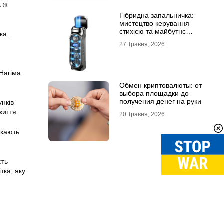
а ж
Гібридна запальничка:
мистецтво керування
стихією та майбутнє
ка.
портативного вогню
27 Травня, 2026
Нагіма
Обмен криптовалюты: от
выбора площадки до
получения денег на руки
унків
життя.
20 Травня, 2026
икають
сть
тка, яку