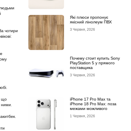
 людьми
і
Які плюси пропонує
якісний лінолеум ПВХ
3 Червня, 2026
 За чотири
ікові:
ле
Почему стоит купить Sony
тому
PlayStation 5 у прямого
поставщика
3 Червня, 2026
юбі.
iPhone 17 Pro Max та
, що
iPhone 18 Pro Max: поза
 ними.
межами можливого
1 Червня, 2026
акитбек.
ити