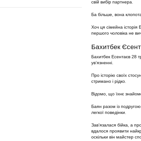
свій вибір партнера.
Ба більше, вона клопот
Хоч ця сімейна історія 
першого чоловіка не ви
Бахитбек Єсен
Бахитбек Есентаєв 28 тр
ув’язненні.
Про історію своїх стосу
стримано і рідко.
Відомо, що їхнє знайом
Баян разом із подругою
легкої поведінки.
Зав’язалася бійка, а п
вдалося проявити найкр
оскільки він майстер с