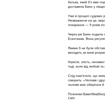
батька, який б’є вже по
доставила Баян у лікар
Уже в процесі судових р
Незважаючи на це, виро
покарання — 9 років по
Через рік Баян подала 
Есентаєва. Вона регуляр
Якими б не були обстави
виходить за межі розумн
Агресія, злість, ненави
тоді, коли від любові та
Слід пам’ятати, що яким
говорить: «Чоловік і др
чоловік має оберігати й
Позначки:
Бакитбек|біогр
Сім'я