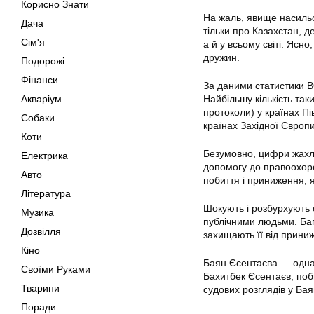
Корисно Знати
На жаль, явище насильст
Дача
тільки про Казахстан, д
Сім'я
а й у всьому світі. Ясн
дружин.
Подорожі
Фінанси
За даними статистики ВО
Акваріум
Найбільшу кількість так
протоколи) у країнах Пі
Собаки
країнах Західної Європ
Коти
Безумовно, цифри жахлив
Електрика
допомогу до правоохоро
Авто
побиття і приниження, як
Література
Шокують і розбурхують с
Музика
публічними людьми. Бага
Дозвілля
захищають її від приниж
Кіно
Баян Єсентаєва — одна і
Своїми Руками
Бахитбек Єсентаєв, побив
Тварини
судових розглядів у Ба
Поради