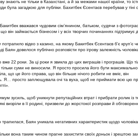
 знають не тільки в Казахстані, а й за межами нашої країни, то іст
жди була загадкою для публіки. Бахитбек Єсентаєв перебував у тіні 
Бакитбек вважався чудовим сім’янином, батьком, судячи з фотогра
 що він займається бізнесом і у всіх творчих починаннях підтримує 
потрапило відео з казино, на якому Бакитбек Єсентаєв б’є круп’є ч
і Баян довелося публічно розповісти про ігрову залежність чоловік
 вже 22 роки. За ці роки я звикла до цих виграшів і програшів. Що ті
і тільки суми не виносили. Я просто просила його бути максимально
а, що це його справа, що він більше нічого робити не вміє, він
. Я… просто заплющувала очі та вуха, щоб не приймати всю цю пр
тті».
имум зусиль, щоб уникнути репутаційних втрат і прибрати ролик із 
які визріли в її родині, призвели до жорстокої розправи й обговорен
що трапилася, Баян уникала негативних характеристик щодо чоловіка
скільки вона таким чином прагне захистити своїх доньок і зрештою з