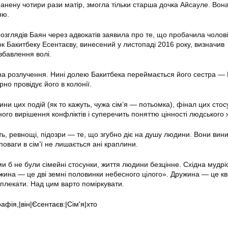
ранену чотири рази матір, змогла тільки старша дочка Айсауле. Вон
ню.
озглядів Баян через адвокатів заявила про те, що пробачила чолові
к Бакитбеку Есентаєву, винесений у листопаді 2016 року, визначив
збавлення волі.
на розлучення. Нині долею Бакитбека переймається його сестра — 
но провідує його в колонії.
ни цих подій (як то кажуть, чужа сім’я — потьомка), фінал цих стос
ого вирішення конфліктів і суперечить поняттю цінності людського 
сть, ревнощі, підозри — те, що згубно діє на душу людини. Вони вин
 поваги в сім’ї не лишається ані краплини.
и б не були сімейні стосунки, життя людини безцінне. Східна мудрі
ужина — це дві земні половинки небесного цілого». Дружина — це кві
 плекати. Над цим варто поміркувати.
афія,|він|Єсентаєв:|Сім'я|хто