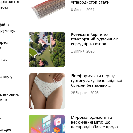
орія життя
углеродистой стали
своєї
8 Липня, 2026
фій в
дружину.
Котеджі в Карпатах:
комфортний відпочинок
ерез
серед гір та озера
а:
1 Липня, 2026
льки
Як сформувати першу
авду у
гуртову закупівлю спідньої
білизни без зайвих
залишків на складі
28 Червня, 2026
теленовин.
ня в
Мікроменеджмент та
.
нескінченні міти: що
насправді вбиває продажі
ахищає
в IT-аутсорсі