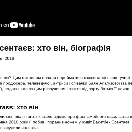
сентаєв: хто він, біографія
я, 2018
о він? Цим питанням почали перейматися казахстанці після гучної
ті продюсера, телеведучої, актриси і співачки Баян Алагузової (за 
, подальшого за цим розлучення і взяття під варту батька її дочок
аєв: хто він
илася після того, як стало відомо про факт сімейного насильства в 
вня 2016 року її побив і поранив ножем у живіт Бакитбек Єсентаєв.
 ж засудили чоловіка.