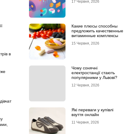
17 Червня, 2026
її
Какие плюсы способны
предложить качественные
витаминные комплексы
15 Червня, 2026
трів в
Чому сонячні
уже
електростанції стають
популярними у Львові?
12 Червня, 2026
дівчат
Які переваги у купівлі
взуття онлайн
му
11 Червня, 2026
ами,