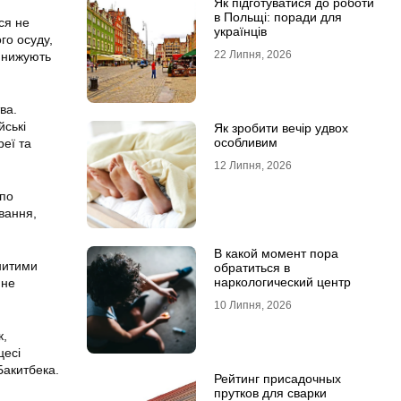
Як підготуватися до роботи
в Польщі: поради для
ся не
українців
го осуду,
22 Липня, 2026
ринижують
ва.
йські
Як зробити вечір удвох
особливим
реї та
12 Липня, 2026
 по
вання,
В какой момент пора
енитими
обратиться в
наркологический центр
 не
10 Липня, 2026
к,
цесі
Бакитбека.
Рейтинг присадочных
прутков для сварки