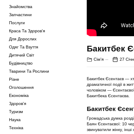
Знайомства
Запчастини
Послуги
Краса Та Здоров'я
Для Дорослих
Бакитбек Є
Одяг Та Взуття
Дитячий Світ
Сім'я
27 Січн
Будівництво
Тварини Та Рослини
Бакитбек Єсентаєв — хт
Різне
драматичної події в жит
Оголошення
чоловіком — Єсентаєвої)
Економіка
Бакитбека Єсентаєва.
Здоров'я
Бакитбек Єсент
Туризм
Громадська думка розділ
Наука
Баян Єсентаєвої: 10 чер
Техніка
звинуватили жінку, інші