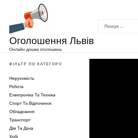
Оголошення
Перейти
Львів
до
вмісту
Оголошення Львів
Онлайн дошка оголошень
ФІЛЬТР ПО КАТЕГОРІЇ
Нерухомість
Робота
Електроніка Та Техніка
Спорт Та Відпочинок
Обладнання
Транспорт
Дім Та Дача
Хобі