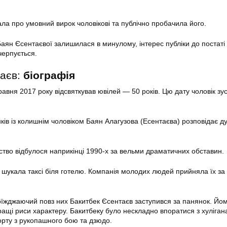
ала про умовний вирок чоловікові та публічно пробачила його.
Баян Єсентаєвої залишилася в минулому, інтерес публіки до постаті 
черпується.
таєв:
біографія
авня 2017 року відсвяткував ювілей — 50 років. Цю дату чоловік зус
нків із колишнім чоловіком Баян Алагузова (Есентаєва) розповідає д
ство відбулося наприкінці 1990-х за вельми драматичних обставин.
 шукала таксі біля готелю. Компанія молодих людей прийняла їх за 
роїжджаючий повз них Бакитбек Єсентаєв заступився за панянок. Йо
ащі риси характеру. Бакитбеку було нескладно впоратися з хуліган
порту з рукопашного бою та дзюдо.