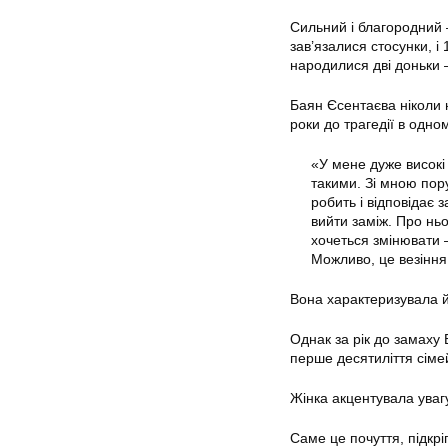
Сильний і благородний 
зав’язалися стосунки, і
народилися дві доньки 
Баян Єсентаєва ніколи н
роки до трагедії в одно
«У мене дуже високі 
такими. Зі мною пору
робить і відповідає 
вийти заміж. Про ньо
хочеться змінювати —
Можливо, це везіння
Вона характеризувала й
Однак за рік до замаху
перше десятиліття сіме
Жінка акцентувала уваг
Саме це почуття, підкр