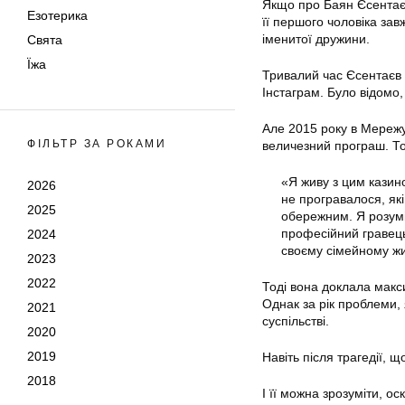
Якщо про Баян Єсентаєву
Езотерика
її першого чоловіка зав
іменитої дружини.
Свята
Їжа
Тривалий час Єсентаєв 
Інстаграм. Було відомо,
Але 2015 року в Мережу 
ФІЛЬТР ЗА РОКАМИ
величезний програш. Тод
«Я живу з цим казино
2026
не програвалося, як
2025
обережним. Я розуміл
професійний гравець
2024
своєму сімейному жи
2023
2022
Тоді вона доклала макс
Однак за рік проблеми, 
2021
суспільстві.
2020
2019
Навіть після трагедії, 
2018
І її можна зрозуміти, о