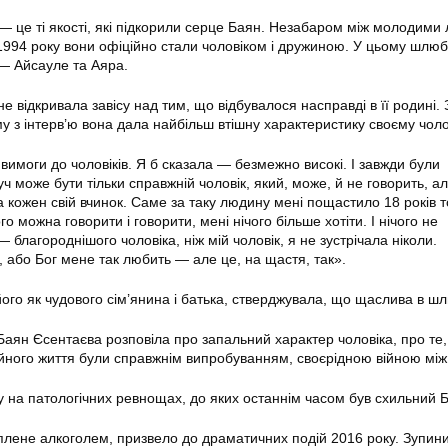
— це ті якості, які підкорили серце Баян. Незабаром між молодими
 1994 року вони офіційно стали чоловіком і дружиною. У цьому шлюб
— Айсауле та Аяра.
е відкривала завісу над тим, що відбувалося насправді в її родині.
му з інтерв’ю вона дала найбільш втішну характеристику своєму чолов
вимоги до чоловіків. Я б сказала — безмежно високі. І завжди були
ч може бути тільки справжній чоловік, який, може, й не говорить, а
за кожен свій вчинок. Саме за таку людину мені пощастило 18 років 
го можна говорити і говорити, мені нічого більше хотіти. І нічого не
 благороднішого чоловіка, ніж мій чоловік, я не зустрічала ніколи.
, або Бог мене так любить — але це, на щастя, так».
ого як чудового сім’янина і батька, стверджувала, що щаслива в шл
 Баян Єсентаєва розповіла про запальний характер чоловіка, про те
йного життя були справжнім випробуванням, своєрідною війною між
у на патологічних ревнощах, до яких останнім часом був схильний Б
іплене алкоголем, призвело до драматичних подій 2016 року. Зупин