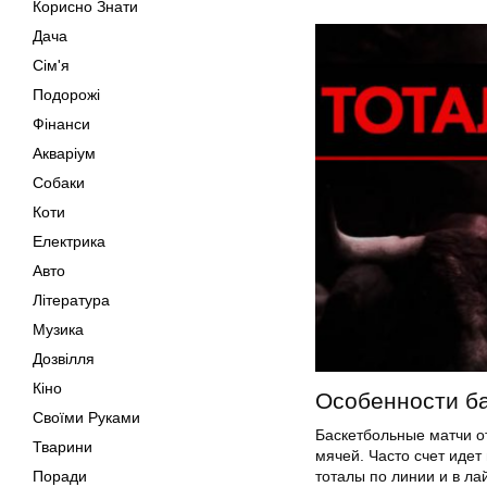
Корисно Знати
Дача
Сім'я
Подорожі
Фінанси
Акваріум
Собаки
Коти
Електрика
Авто
Література
Музика
Дозвілля
Кіно
Особенности б
Своїми Руками
Баскетбольные матчи от
Тварини
мячей. Часто счет идет
Поради
тоталы по линии и в ла