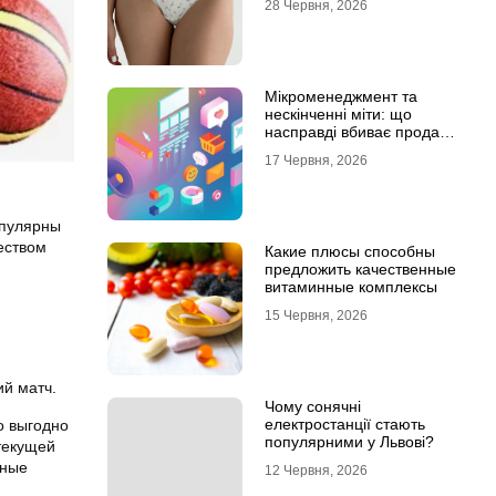
28 Червня, 2026
Мікроменеджмент та
нескінченні міти: що
насправді вбиває продажі
в IT-аутсорсі
17 Червня, 2026
опулярны
чеством
Какие плюсы способны
предложить качественные
витаминные комплексы
15 Червня, 2026
ий матч.
Чому сонячні
електростанції стають
о выгодно
популярними у Львові?
 текущей
ьные
12 Червня, 2026