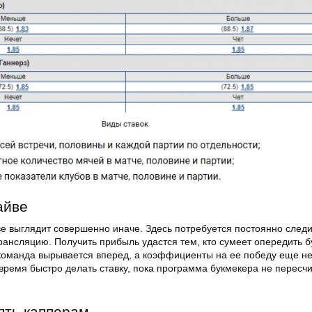
айве
ве выглядит совершенно иначе. Здесь потребуется постоянно следи
рансляцию. Получить прибыль удастся тем, кто сумеет опередить б
команда вырывается вперед, а коэффициенты на ее победу еще не
время быстро делать ставку, пока программа букмекера не пересч
ять капперам