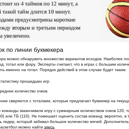
ок по линии букмекера
ера можно обнаружить множество вариантов исходов. Наиболее п
од, тотал или фору. Эксперты считают, что в играх с большим коли
ть именно на тотал. Порядок действий в этом случае будет таким:
статистику прошедших игр.
реднее количество очков.
ние сверяется с тоталами, которые предлагает букмекер на текущ
 команды заканчивали игру с суммарным количеством очков 120, т
30) или ТБ (110). Не помешает оценить состав команд: вероятно, в
ть лидер, который забивал большое количество мячей. Дополнител
 баскетбол можно найти
здесь
.