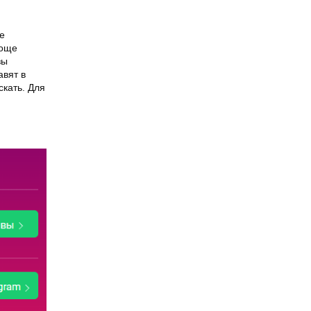
е
роще
зы
авят в
скать. Для