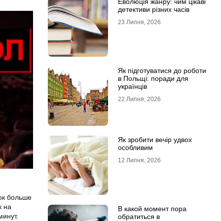
Еволюція жанру: чим цікаві
детективи різних часів
23 Липня, 2026
Як підготуватися до роботи
в Польщі: поради для
українців
22 Липня, 2026
Як зробити вечір удвох
особливим
12 Липня, 2026
ок больше
к на
В какой момент пора
минут.
обратиться в