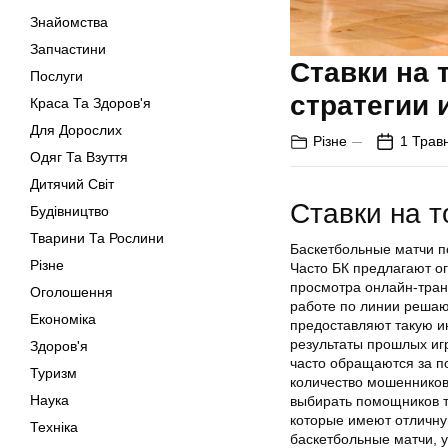
Знайомства
Запчастини
Ставки на 
Послуги
стратегии 
Краса Та Здоров'я
Для Дорослих
Різне
1 Трав
Одяг Та Взуття
Дитячий Світ
Ставки на т
Будівництво
Тварини Та Рослини
Баскетбольные матчи п
Різне
Часто БК предлагают о
просмотра онлайн-транс
Оголошення
работе по линии решаю
Економіка
предоставляют такую и
результаты прошлых игр
Здоров'я
часто обращаются за п
Туризм
количество мошенников,
Наука
выбирать помощников т
которые имеют отличную
Техніка
баскетбольные матчи, у