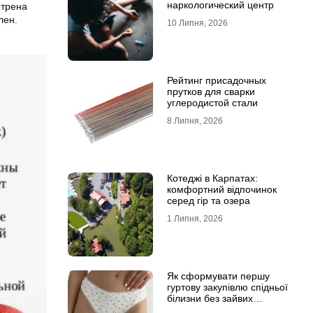
наркологический центр
отрена
лен.
10 Липня, 2026
Рейтинг присадочных
прутков для сварки
углеродистой стали
8 Липня, 2026
Котеджі в Карпатах:
комфортний відпочинок
серед гір та озера
1 Липня, 2026
Як сформувати першу
гуртову закупівлю спідньої
білизни без зайвих
залишків на складі