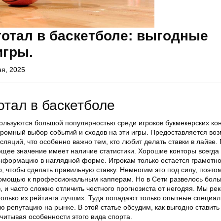
тотал в баскетболе: выгодные
игры.
ня, 2025
отал в баскетболе
ользуются большой популярностью среди игроков букмекерских кон
громный выбор событий и сходов на эти игры. Предоставляется во
ляций, что особенно важно тем, кто любит делать ставки в лайве.
щее значение имеет наличие статистики. Хорошие конторы всегда
нформацию в наглядной форме. Игрокам только остается грамотно
, чтобы сделать правильную ставку. Немногим это под силу, поэто
омощью к профессиональным капперам. Но в Сети развелось бол
 и часто сложно отличить честного прогнозиста от негодяя. Мы р
олько из рейтинга лучших. Туда попадают только опытные специал
 репутацию на рынке. В этой статье обсудим, как выгодно ставить
читывая особенности этого вида спорта.