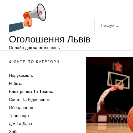
Оголошення
Перейти
Львів
до
вмісту
Оголошення Львів
Онлайн дошка оголошень
ФІЛЬТР ПО КАТЕГОРІЇ
Нерухомість
Робота
Електроніка Та Техніка
Спорт Та Відпочинок
Обладнання
Транспорт
Дім Та Дача
Хобі