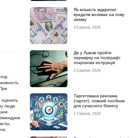
Як кількість відкритих
кредитів впливає на нову
заявку
3 Серпня, 2026
Де у Львові пройти
перевірку на поліграфі:
покрокова інструкція
2 Серпня, 2026
тор.
зможность
 При
Таргетована реклама
 оценить
(таргет): повний посібник
для сучасного бізнесу
му люди
ьшое
1 Серпня, 2026
екомендуем
исты,
 на