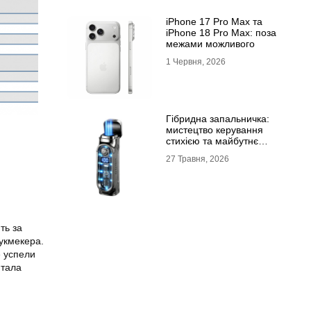
iPhone 17 Pro Max та
iPhone 18 Pro Max: поза
межами можливого
1 Червня, 2026
Гібридна запальничка:
мистецтво керування
стихією та майбутнє
портативного вогню
27 Травня, 2026
ть за
укмекера.
 успели
итала