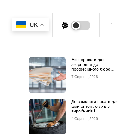
UK
Які переваги дає
звернення до
професійного бюро
перекладів
7 Серпня, 2026
Де замовити пакети для
шин оптом: огляд 5
виробників і
постачальників в Україні
4 Серпня, 2026