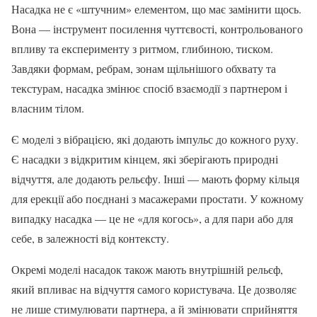
Насадка не є «штучним» елементом, що має замінити щось.
Вона — інструмент посилення чуттєвості, контрольованого
впливу та експерименту з ритмом, глибиною, тиском.
Завдяки формам, ребрам, зонам щільнішого обхвату та
текстурам, насадка змінює спосіб взаємодії з партнером і
власним тілом.
Є моделі з вібрацією, які додають імпульс до кожного руху.
Є насадки з відкритим кінцем, які зберігають природні
відчуття, але додають рельєфу. Інші — мають форму кільця
для ерекції або поєднані з масажерами простати. У кожному
випадку насадка — це не «для когось», а для пари або для
себе, в залежності від контексту.
Окремі моделі насадок також мають внутрішній рельєф,
який впливає на відчуття самого користувача. Це дозволяє
не лише стимулювати партнера, а й змінювати сприйняття