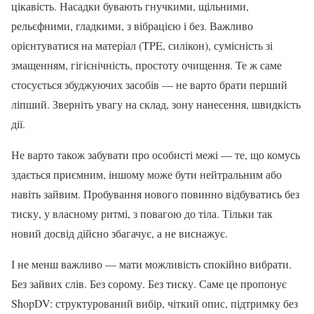
цікавість. Насадки бувають гнучкими, щільними,
рельєфними, гладкими, з вібрацією і без. Важливо
орієнтуватися на матеріал (TPE, силікон), сумісність зі
змащенням, гігієнічність, простоту очищення. Те ж саме
стосується збуджуючих засобів — не варто брати перший
ліпший. Зверніть увагу на склад, зону нанесення, швидкість
дії.
Не варто також забувати про особисті межі — те, що комусь
здається приємним, іншому може бути нейтральним або
навіть зайвим. Пробування нового повинно відбуватись без
тиску, у власному ритмі, з повагою до тіла. Тільки так
новий досвід дійсно збагачує, а не виснажує.
І не менш важливо — мати можливість спокійно вибрати.
Без зайвих слів. Без сорому. Без тиску. Саме це пропонує
ShopDV: структурований вибір, чіткий опис, підтримку без