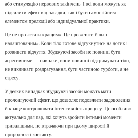
або стимуляцію нервових закінчень. І всі вони можуть як
підсилити ефект від насадки, так і бути самостійним
елементом прелюдії або індивідуальної практики.
Це не про «стати кращим». Це про «стати більш
налаштованим». Коли тіло готове відгукнутись на дотик і
розвивати відчуття. Збуджуючі засоби не повинні бути
агресивними — навпаки, вони повинні підтримувати тіло,
не викликати роздратування, бути частиною турботи, а не
стресу.
У деяких випадках збуджуючі засоби можуть мати
пролонгуючий ефект, що дозволяє подовжити задоволення
й краще контролювати інтенсивність процесу. Це особливо
актуально для пар, які хочуть зробити інтимні моменти
тривалішими, не втрачаючи при цьому щирості й
природності контакту.