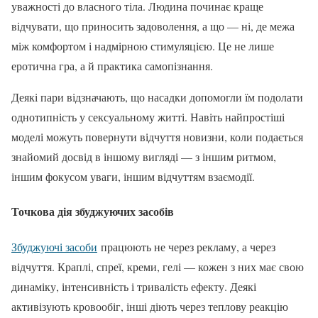
уважності до власного тіла. Людина починає краще
відчувати, що приносить задоволення, а що — ні, де межа
між комфортом і надмірною стимуляцією. Це не лише
еротична гра, а й практика самопізнання.
Деякі пари відзначають, що насадки допомогли їм подолати
однотипність у сексуальному житті. Навіть найпростіші
моделі можуть повернути відчуття новизни, коли подається
знайомий досвід в іншому вигляді — з іншим ритмом,
іншим фокусом уваги, іншим відчуттям взаємодії.
Точкова дія збуджуючих засобів
Збуджуючі засоби
працюють не через рекламу, а через
відчуття. Краплі, спреї, креми, гелі — кожен з них має свою
динаміку, інтенсивність і тривалість ефекту. Деякі
активізують кровообіг, інші діють через теплову реакцію