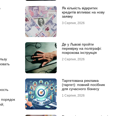
Як кількість відкритих
е
кредитів впливає на нову
заявку
3 Серпня, 2026
Де у Львові пройти
перевірку на поліграфі:
покрокова інструкція
льзу
2 Серпня, 2026
зовать
Таргетована реклама
(таргет): повний посібник
для сучасного бізнесу
ность
1 Серпня, 2026
а порядок
ей;