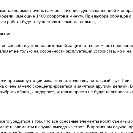
ков также имеет очень важное значение. Для качественной и опер
модели, имеющие 1400 оборотов в минуту. При выборе образцов 
вся работа будет осуществлять намного дольше;
крытие
тия способствует дополнительной защите от возможного появлени
влияет не только на особенности эксплуатации устройства, но и на 
ли при эксплуатации издают достаточно внушительный звук. При
ка очень тяжело сконцентрироваться и заняться другими делами. В
выбрать образцы подороже, которые просто не будут нервировать 
сего убедиться в том, что все основные элементы носят съемный х
менять элементы в случае выхода из строя. В противном случае, п
ремонт либо покупать другую модель; также можно докупить аксесс