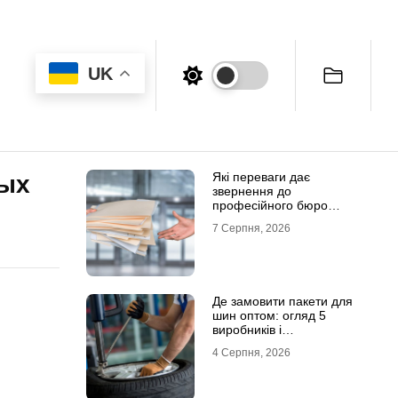
UK
Які переваги дає
вых
звернення до
професійного бюро
перекладів
7 Серпня, 2026
Де замовити пакети для
шин оптом: огляд 5
виробників і
постачальників в Україні
4 Серпня, 2026