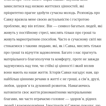
замислитися над низкою життєвих цінностей, які
пріоритетно прагне здобути сучасна молодь. Розповідь про
Савку вразила мене своєю актуальністю і гостротою
проблеми, яку він втілює. Він — символ багатьох людей, які
живуть у постійному стресі, мислять тільки про гроші та
живуть марнотратним способом. Часто в сучасному світі ми
стикаємося з такими людьми, які, як і Савка, мислять тільки
про гроші та відчуття задоволення. Багато з нас прагнуть
матеріального благополуччя та комфорту, проте не завжди
задумуємось над тим, чи стійкі ці цінності і який вплив
вони мають на наше життя. Історія Савки нагадує нам, що
найбільш цінними речами в житті є не гроші, а сім’я, друзі,
любов, здоров’я та духовний розвиток. Намагаючись
натовпити своє життя різноманітними матеріальними
благами, ми часто втрачаємо головне — здоров’я, рідних
людей і взаєморозуміння. Ілюстрація зі Савкою показує, що