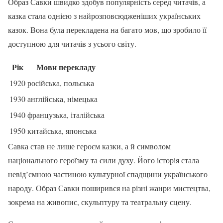
Образ Савки швидко здобув популярність серед читачів, а
казка стала однією з найрозповсюдженіших українських
казок. Вона була перекладена на багато мов, що зробило її
доступною для читачів з усього світу.
Рік
Мови перекладу
1920
російська, польська
1930
англійська, німецька
1940
французька, італійська
1950
китайська, японська
Савка став не лише героєм казки, а й символом
національного героїзму та сили духу. Його історія стала
невід’ємною частиною культурної спадщини українського
народу. Образ Савки поширився на різні жанри мистецтва,
зокрема на живопис, скульптуру та театральну сцену.