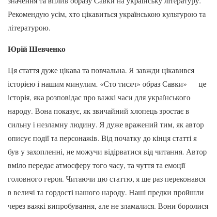
значення та вплив образу Савки на українську літературу.
Рекомендую усім, хто цікавиться українською культурою та
літературою.
Юрій Шевченко
Ця стаття дуже цікава та повчальна. Я завжди цікавився
історією і нашим минулим. «Сто тисяч» образ Савки» — це
історія, яка розповідає про важкі часи для українського
народу. Вона показує, як звичайний хлопець зростає в
сильну і незламну людину. Я дуже вражений тим, як автор
описує події та персонажів. Від початку до кінця статті я
був у захопленні, не можучи відірватися від читання. Автор
вміло передає атмосферу того часу, та чуття та емоції
головного героя. Читаючи цю статтю, я ще раз переконався
в величі та гордості нашого народу. Наші предки пройшли
через важкі випробування, але не зламалися. Вони боролися