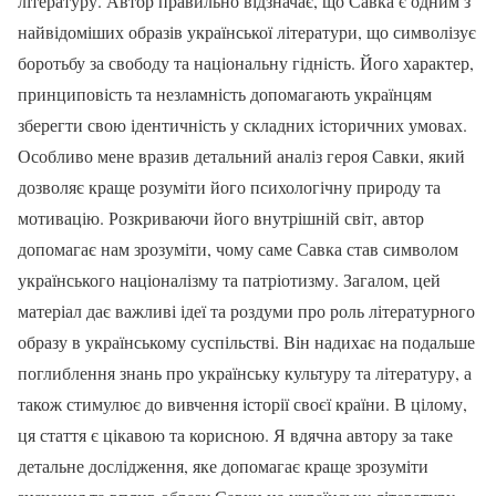
літературу. Автор правильно відзначає, що Савка є одним з
найвідоміших образів української літератури, що символізує
боротьбу за свободу та національну гідність. Його характер,
принциповість та незламність допомагають українцям
зберегти свою ідентичність у складних історичних умовах.
Особливо мене вразив детальний аналіз героя Савки, який
дозволяє краще розуміти його психологічну природу та
мотивацію. Розкриваючи його внутрішній світ, автор
допомагає нам зрозуміти, чому саме Савка став символом
українського націоналізму та патріотизму. Загалом, цей
матеріал дає важливі ідеї та роздуми про роль літературного
образу в українському суспільстві. Він надихає на подальше
поглиблення знань про українську культуру та літературу, а
також стимулює до вивчення історії своєї країни. В цілому,
ця стаття є цікавою та корисною. Я вдячна автору за таке
детальне дослідження, яке допомагає краще зрозуміти