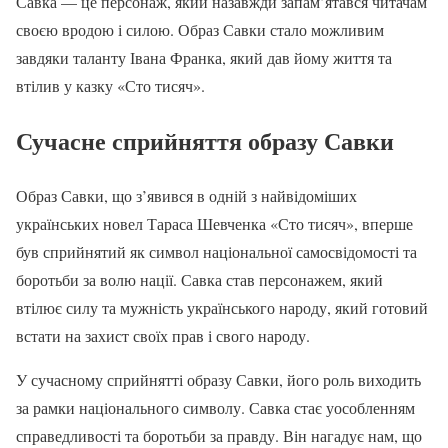
Савка — це персонаж, який назавжди запам’ятався читачам
своєю вродою і силою. Образ Савки стало можливим
завдяки таланту Івана Франка, який дав йому життя та
втілив у казку «Сто тисяч».
Сучасне сприйняття образу Савки
Образ Савки, що з’явився в одній з найвідоміших
українських новел Тараса Шевченка «Сто тисяч», вперше
був сприйнятий як символ національної самосвідомості та
боротьби за волю нації. Савка став персонажем, який
втілює силу та мужність українського народу, який готовий
встати на захист своїх прав і свого народу.
У сучасному сприйнятті образу Савки, його роль виходить
за рамки національного символу. Савка стає уособленням
справедливості та боротьби за правду. Він нагадує нам, що