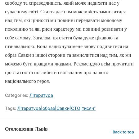
свободу та справедливість, який може надихати нас у
сучасному світі. Стаття дає нам можливість замислитися
над тим, які цінності ми повинні передавати молодому
поколінню та які риси характеру ми повинні розвивати у
себе самому. Загалом, ця стаття була дуже цікавою та
пізнавальною. Вона надихнула мене знову подивитися на
образ Савки з іншої сторони та замислитися над тим, як ми
можемо бути кращими людьми. Рекомендую всім прочитати
цю статтю та поглибити свої знання про нашого
національного героя.
Categories:
Література
Tags:
Література|образ|Савки|СТО|тисяч”
Оголошення Львів
Back to top