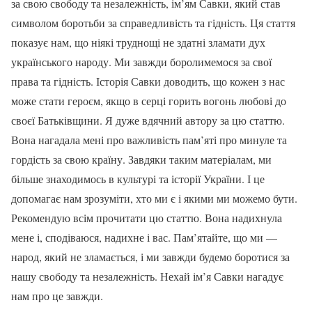
за свою свободу та незалежність, ім’ям Савки, який став
символом боротьби за справедливість та гідність. Ця стаття
показує нам, що ніякі труднощі не здатні зламати дух
українського народу. Ми завжди боролимемося за свої
права та гідність. Історія Савки доводить, що кожен з нас
може стати героєм, якщо в серці горить вогонь любові до
своєї Батьківщини. Я дуже вдячний автору за цю статтю.
Вона нагадала мені про важливість пам’яті про минуле та
гордість за свою країну. Завдяки таким матеріалам, ми
більше знаходимось в культурі та історії України. І це
допомагає нам зрозуміти, хто ми є і якими ми можемо бути.
Рекомендую всім прочитати цю статтю. Вона надихнула
мене і, сподіваюся, надихне і вас. Пам’ятайте, що ми —
народ, який не зламається, і ми завжди будемо боротися за
нашу свободу та незалежність. Нехай ім’я Савки нагадує
нам про це завжди.