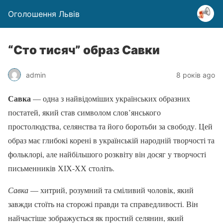
Оголошення Львів
“Сто тисяч” образ Савки
admin
8 років ago
Савка
— одна з найвідоміших українських образних
постатей, який став символом слов’янського
простолюдства, селянства та його боротьби за свободу. Цей
образ має глибокі корені в українській народній творчості та
фольклорі, але найбільшого розквіту він досяг у творчості
письменників ХІХ-ХХ століть.
Савка
— хитрий, розумний та сміливий чоловік, який
завжди стоїть на сторожі правди та справедливості. Він
найчастіше зображується як простий селянин, який