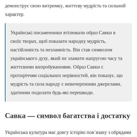
демонструє свою витримку, життєву мудрість та сильний
характер.
Українські письменники втілювали образ Савки в
своїх творах, щоб показати народну мудрість,
настійливість та незламність. Він став символом
українського духу, який не зламати напругою часу та
життєвими випробуваннями. Образ Савки є
протиріччям соціальних нерівностей, він показує, що
мудрість та сила народу є невичерпними джерелами,
здатними подолати будь-які перешкоди.
Савка — символ багатства і достатку
Українська культура має довгу історію пов’язану з обрядами