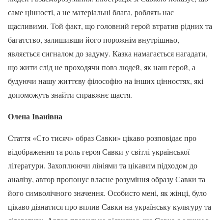
саме цінності, а не матеріальні блага, роблять нас
щасливими. Той факт, що головний герой втратив рідних та
багатство, залишивши його порожнім внутрішньо,
являється сигналом до задуму. Казка намагається нагадати,
що жити слід не проходячи повз людей, як наш герой, а
будуючи нашу життєву філософію на інших цінностях, які
допоможуть знайти справжнє щастя.
Олена Іванівна
Стаття «Сто тисяч» образ Савки» цікаво розповідає про
відображення та роль героя Савки у світлі української
літератури. Захоплюючи лініями та цікавим підходом до
аналізу, автор пропонує власне розуміння образу Савки та
його символічного значення. Особисто мені, як жінці, було
цікаво дізнатися про вплив Савки на українську культуру та