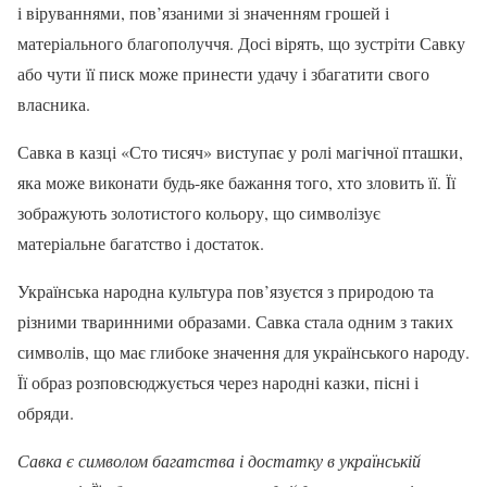
і віруваннями, пов’язаними зі значенням грошей і
матеріального благополуччя. Досі вірять, що зустріти Савку
або чути її писк може принести удачу і збагатити свого
власника.
Савка в казці «Сто тисяч» виступає у ролі магічної пташки,
яка може виконати будь-яке бажання того, хто зловить її. Її
зображують золотистого кольору, що символізує
матеріальне багатство і достаток.
Українська народна культура пов’язуєтся з природою та
різними тваринними образами. Савка стала одним з таких
символів, що має глибоке значення для українського народу.
Її образ розповсюджується через народні казки, пісні і
обряди.
Савка є символом багатства і достатку в українській