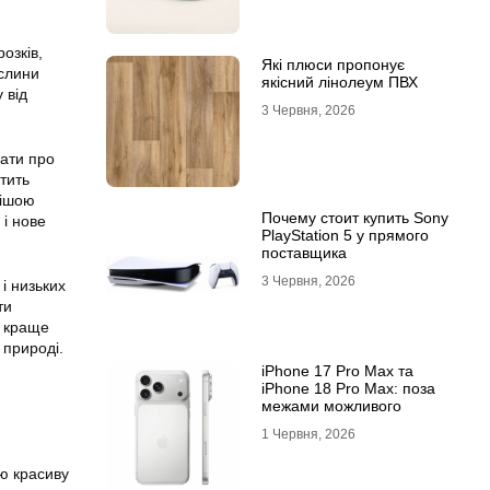
озків,
Які плюси пропонує
ослини
якісний лінолеум ПВХ
 від
3 Червня, 2026
дати про
стить
вішою
Почему стоит купить Sony
 і нове
PlayStation 5 у прямого
поставщика
3 Червня, 2026
і низьких
ти
ь краще
 природі.
iPhone 17 Pro Max та
iPhone 18 Pro Max: поза
межами можливого
1 Червня, 2026
цю красиву