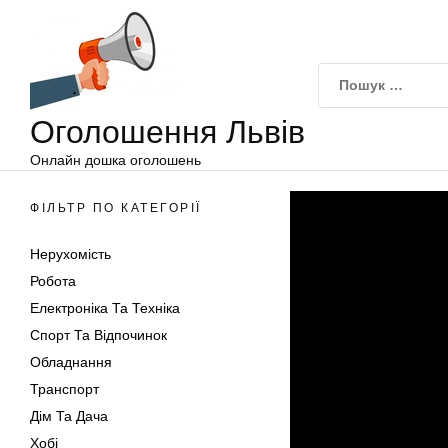
Оголошення
Перейти
Львів
до
вмісту
Оголошення Львів
Онлайн дошка оголошень
ФІЛЬТР ПО КАТЕГОРІЇ
Нерухомість
Робота
Електроніка Та Техніка
Спорт Та Відпочинок
Обладнання
Транспорт
Дім Та Дача
Хобі