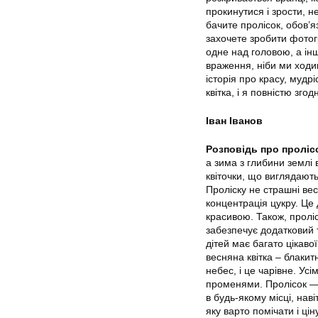
прокинутися і зрости, н
бачите пролісок, обов’я
захочете зробити фотогр
одне над головою, а інш
враження, ніби ми ходи
історія про красу, мудр
квітка, і я повністю зг
Іван Іванов
Розповідь про проліс
а зима з глибини землі 
квіточки, що виглядають
Проліску не страшні вес
концентрація цукру. Це
красивою. Також, проліс
забезпечує додатковий 
дітей має багато цікаво
весняна квітка – блакит
небес, і це чарівне. Усі
променями. Пролісок — 
в будь-якому місці, нав
яку варто помічати і ці