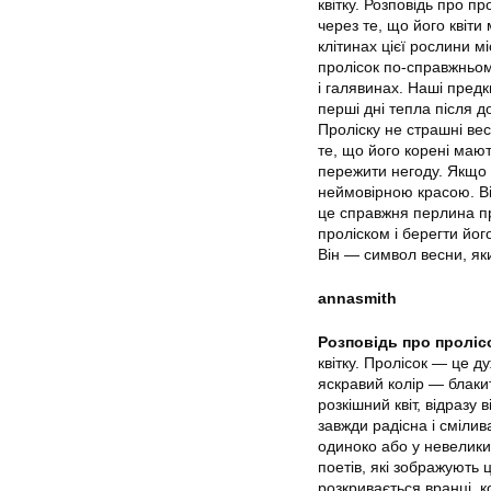
квітку. Розповідь про п
через те, що його квіти
клітинах цієї рослини м
пролісок по-справжньому
і галявинах. Наші предк
перші дні тепла після 
Проліску не страшні вес
те, що його корені мают
пережити негоду. Якщо в
неймовірною красою. Ві
це справжня перлина при
проліском і берегти його
Він — символ весни, яки
annasmith
Розповідь про проліс
квітку. Пролісок — це д
яскравий колір — блакит
розкішний квіт, відразу
завжди радісна і смілив
одиноко або у невелики
поетів, які зображують 
розкривається вранці, к