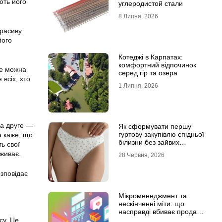
ють його
углеродистой стали
8 Липня, 2026
красиву
його
Котеджі в Карпатах:
комфортний відпочинок
Це можна
серед гір та озера
всіх, хто
1 Липня, 2026
 а друге —
Як сформувати першу
гуртову закупівлю спідньої
а каже, що
білизни без зайвих
ь свої
залишків на складі
оживає.
28 Червня, 2026
озповідає
Мікроменеджмент та
нескінченні міти: що
насправді вбиває продажі
в IT-аутсорсі
су. Це