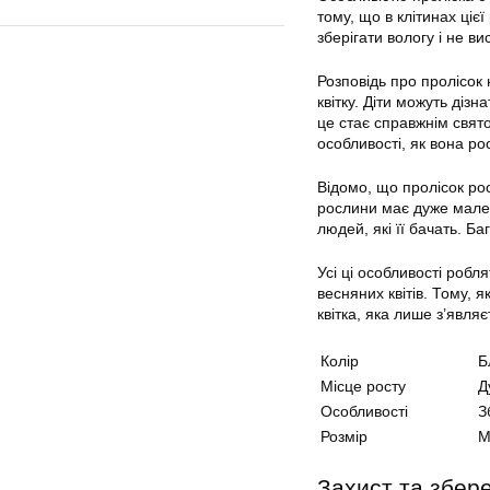
тому, що в клітинах ціє
зберігати вологу і не в
Розповідь про пролісок 
квітку. Діти можуть дізн
це стає справжнім свято
особливості, як вона ро
Відомо, що пролісок рос
рослини має дуже мален
людей, які її бачать. Ба
Усі ці особливості робл
весняних квітів. Тому, 
квітка, яка лише з’являє
Колір
Б
Місце росту
Д
Особливості
З
Розмір
М
Захист та збер