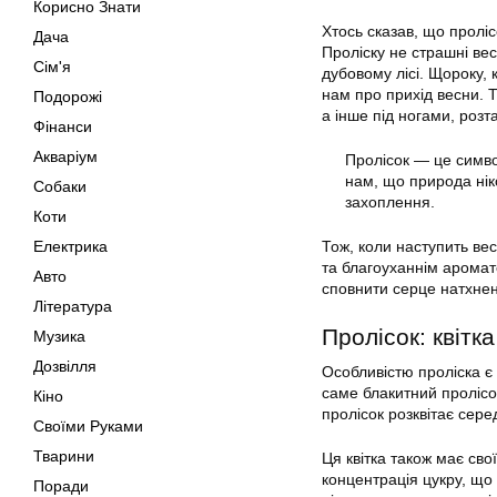
Корисно Знати
Хтось сказав, що пролі
Дача
Проліску не страшні ве
Сім'я
дубовому лісі. Щороку, 
нам про прихід весни. 
Подорожі
а інше під ногами, розт
Фінанси
Акваріум
Пролісок — це симво
нам, що природа нік
Собаки
захоплення.
Коти
Електрика
Тож, коли наступить вес
та благоуханнім аромато
Авто
сповнити серце натхнен
Література
Пролісок: квітк
Музика
Дозвілля
Особливістю проліска є й
саме блакитний пролісо
Кіно
пролісок розквітає серед
Своїми Руками
Тварини
Ця квітка також має сво
концентрація цукру, що 
Поради