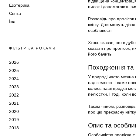
підвищена концентрація
Езотерика
пилок і допомагають в
Свята
Розповідь про пролісок 
Їжа
квітку. Діти можуть дізн
особливості.
Хтось сказав, що в дубо
сказати про пролісок, 
ФІЛЬТР ЗА РОКАМИ
його бачить.
2026
Походження та 
2025
У природі часто можна 
2024
над землею. І саме пос
2023
колись наші предки могл
пелюстки. І тоді, коли
2022
2021
Таким чином, розповідь 
2020
про цю прекрасну квітку
2019
Опис та особли
2018
Особливістю проліска є 