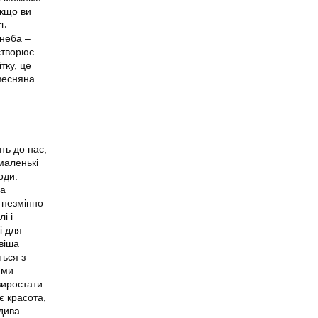
Якщо ви
ть
 неба –
 створює
тку, це
 весняна
ть до нас,
маленькі
оди.
на
 незмінно
і і
і для
віша
ться з
ими
виростати
є красота,
 дива