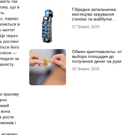
вають так
тому, що в
Гібридна запальничка:
ить
мистецтво керування
х, парках
стихією та майбутнє
портативного вогню
вляється в
27 Травня, 2026
о життя!
 Це через
ть рослині
іться його
Обмен криптовалюты: от
олісок —
выбора площадки до
глядати за
получения денег на руки
захисту.
20 Травня, 2026
цю красиву
ірно
такий
 вона
к росте
жників і
сі можемо