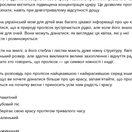
ї рослини міститься підвищена концентрація цукру. Це дозволяє прол
исихати, навіть при довготривалому відсутності дощу.
на українській мові для дітей має багато цікавої інформації про цю 
атися, що в природі пролісок зустрічається рідко, але коли його знахо
м для очей. Вони можуть дізнатися, як виглядає ця квітка, які у неї
сте і розмножується.
те на землі, а його стебла і листки мають дуже ніжну структуру. Квіт
ький розмір, але здатна викликати велике захоплення і відчуття рад
гато хто говорить, що пролісок — це символ ніжності і надії.
ять розповідь про пролісок найцікавішою і найкрасивішою серед інш
якщо ви хочете дізнатися більше про цю красу, запам’ятайте, що про
ться на початку весни і приносить усім нам радість і красу.
лакитний
убовий ліс
берігає свою красу протягом тривалого часу
аленький
еження