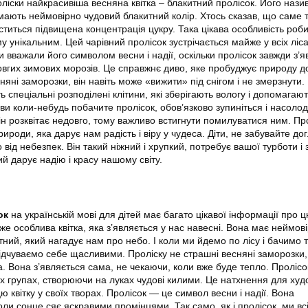
роліски найкрасивіша весняна квітка – блакитний пролісок. Його нази
 мають неймовірно чудовий блакитний колір. Хтось сказав, що саме 
іститься підвищена концентрація цукру. Така цікава особливість роб
 унікальним. Цей чарівний пролісок зустрічається майже у всіх ліса
и вважали його символом весни і надії, оскільки пролісок завжди з’я
довгих зимових морозів. Це справжнє диво, яке пробуджує природу д
няні заморозки, він навіть може «вижити» під снігом і не змерзнути.
ь спеціальні розподілені клітини, які зберігають вологу і допомагаю
и коли-небудь побачите пролісок, обов’язково зупиніться і насолод
н розквітає недовго, тому важливо встигнути помилуватися ним. Пр
роди, яка дарує нам радість і віру у чудеса. Діти, не забувайте до
 від небезпек. Він такий ніжний і хрупкий, потребує вашої турботи і 
й дарує надію і красу нашому світу.
ок
на українській мові для дітей має багато цікавої інформації про 
уже особлива квітка, яка з’являється у нас навесні. Вона має неймов
ний, який нагадує нам про небо. І коли ми йдемо по лісу і бачимо 
 відчуваємо себе щасливими. Проліску не страшні весняні заморозки,
а. Вона з’являється сама, не чекаючи, коли вже буде тепло. Пролісо
х групах, створюючи на луках чудові килими. Це натхнення для худо
цю квітку у своїх творах. Пролісок — це символ весни і надії. Вона
оли сонце сяє яскравими промінцями. Так само, як і пролісок, ми в