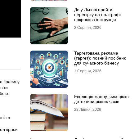
Де у Львові пройти
перевірку на поліграфі:
покрокова інструкція
2 Серпня, 2026
Таргетована реклама
(таргет): повний посібник
для сучасного бізнесу
1 Серпня, 2026
цю красиву
віти
абою
Еволюція жанру: чим цікаві
детективи різних часів
23 Липня, 2026
жні та
вол краси