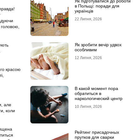
Як підготуватися до роботи
в Польщі: поради для
правда!
українців
у
22 Липня, 2026
гадуючи
д головою,
Як зробити вечір удвох
ують
особливим
а
12 Липня, 2026
ого красою
і,
В какой момент пора
обратиться в
наркологический центр
и, але
10 Липня, 2026
и, коли
вищена
Рейтинг присадочных
ститься
прутков для сварки