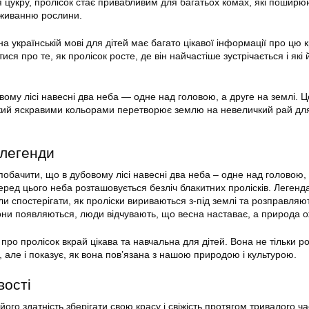
 цукру, пролісок стає привабливим для багатьох комах, які поширю
иживанню рослини.
на українській мові для дітей має багато цікавої інформації про цю 
атися про те, як пролісок росте, де він найчастіше зустрічається і які 
вому лісі навесні два неба — одне над головою, а друге на землі. 
який яскравими кольорами перетворює землю на невеличкий рай для 
легенди
побачити, що в дубовому лісі навесні два неба – одне над головою,
еред цього неба розташовується безліч блакитних пролісків. Легенд
и спостерігати, як проліски вириваються з-під землі та розправляют
 вони появляються, люди відчувають, що весна наставає, а природа 
про пролісок вкрай цікава та навчальна для дітей. Вона не тільки р
, але і показує, як вона пов’язана з нашою природою і культурою.
вості
його здатність зберігати свою красу і свіжість протягом тривалого ча