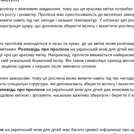
роліску є важливим завданням, тому що ця красива квітка потребує
о росту і розвитку. Пролісок має пристосованість до весняних замор
жити навіть під час негоди і низьких температур. У клітинах цієї р
центрація цукру, що допомагає зберегти вологу і захистити рослину
ть пролісків знаходиться в лісах та луках, де ця квітка може розпові
квітками.
Розповідь про пролісок
на українській мові для дітей мі
ії про цю красиву квітку. Наприклад, пролісок вважається найкраси
свій унікальний блакитний колір. Він також символізує приход весни
к зацвітає одним з перших після зимового спокою.
няні заморозки, тому ця рослина може вижити навіть під час негоди 
ають спеціальні структури, які допомагають зберегти вологу і захисти
зповідь про пролісок
на українській мові для дітей дає можливіст
овою квіткою і зрозуміти, наскільки важливо зберігати і берегти її в
ок
на українській мові для дітей має багато цікавої інформації про 