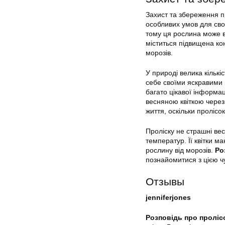
Захист та збереження п
особливих умов для свог
тому ця рослина може ви
міститься підвищена кон
морозів.
У природі велика кількіс
себе своїми яскравими 
багато цікавої інформац
весняною квіткою через 
життя, оскільки пролісо
Проліску не страшні вес
температур. Її квітки м
рослину від морозів.
Ро
познайомитися з цією чуд
Отзывы
jenniferjones
Розповідь про проліс