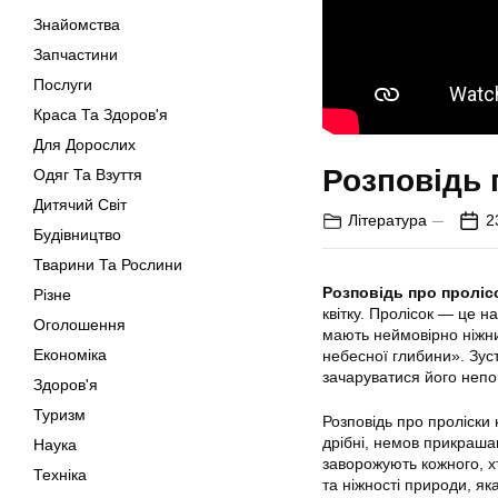
Знайомства
Запчастини
Послуги
Краса Та Здоров'я
Для Дорослих
Розповідь 
Одяг Та Взуття
Дитячий Світ
Література
2
Будівництво
Тварини Та Рослини
Розповідь про проліс
Різне
квітку. Пролісок — це на
Оголошення
мають неймовірно ніжни
Економіка
небесної глибини». Зус
зачаруватися його неп
Здоров'я
Туризм
Розповідь про проліски 
дрібні, немов прикраша
Наука
заворожують кожного, х
Техніка
та ніжності природи, я