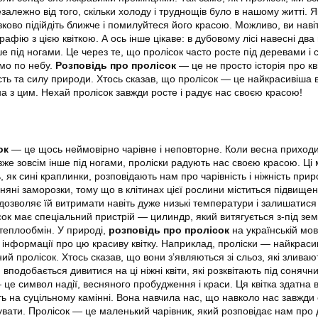
езалежно від того, скільки холоду і труднощів було в нашому житті. 
зково підійдіть ближче і помилуйтеся його красою. Можливо, ви наві
афію з цією квіткою. А ось інше цікаве: в дубовому лісі навесні два
е під ногами. Це через те, що пролісок часто росте під деревами і
мо по небу.
Розповідь про пролісок
— це не просто історія про кві
ість та силу природи. Хтось сказав, що пролісок — це найкрасивіша
одна з цим. Нехай пролісок завжди росте і радує нас своєю красою!
ок
— це щось неймовірно чарівне і неповторне. Коли весна приходи
вже зовсім інше під ногами, проліски радують нас своєю красою. Ці 
, як сині краплинки, розповідають нам про чарівність і ніжність прир
няні заморозки, тому що в клітинах цієї рослини міститься підвище
 дозволяє їй витримати навіть дуже низькі температури і залишатися
ок має спеціальний пристрій — цилиндр, який витягується з-під земл
теплообмін. У природі,
розповідь про пролісок
на українській мов
ї інформації про цю красиву квітку. Наприклад, проліски — найкраси
ний пролісок. Хтось сказав, що вони з’являються зі сльоз, які зливаю
м вподобається дивитися на ці ніжні квіти, які розквітають під сонячн
це символ надії, весняного пробудження і краси. Ця квітка здатна 
іть на суцільному камінні. Вона навчила нас, що навколо нас завжди 
нувати. Пролісок — це маленький чарівник, який розповідає нам про