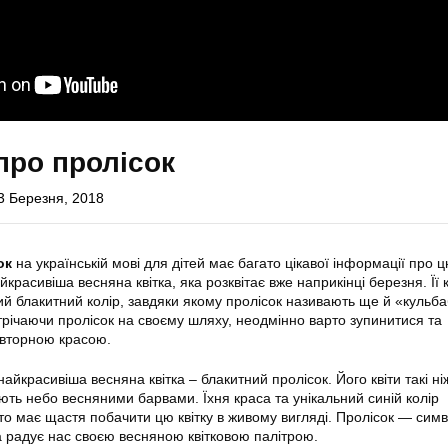
про пролісок
3 Березня, 2018
ок
на українській мові для дітей має багато цікавої інформації про 
йкрасивіша весняна квітка, яка розквітає вже наприкінці березня. Її к
й блакитний колір, завдяки якому пролісок називають ще й «кульб
трічаючи пролісок на своєму шляху, неодмінно варто зупинитися та
овторною красою.
найкрасивіша весняна квітка – блакитний пролісок. Його квіти такі ні
ють небо весняними барвами. Їхня краса та унікальний синій колір
то має щастя побачити цю квітку в живому вигляді. Пролісок — сим
ка радує нас своєю весняною квітковою палітрою.