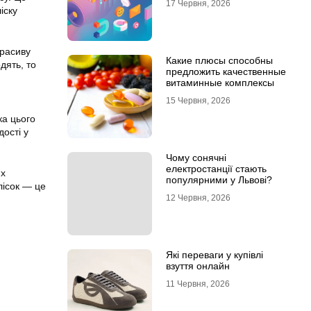
17 Червня, 2026
іску
красиву
Какие плюсы способны
дять, то
предложить качественные
витаминные комплексы
15 Червня, 2026
ка цього
ості у
Чому сонячні
електростанції стають
их
популярними у Львові?
лісок — це
12 Червня, 2026
Які переваги у купівлі
взуття онлайн
11 Червня, 2026