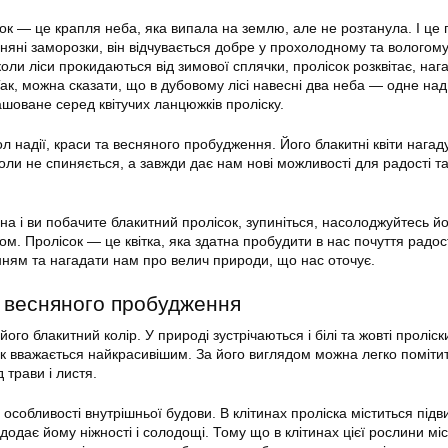
сок — це крапля неба, яка випала на землю, але не розтанула. І це 
сняні заморозки, він відчувається добре у прохолодному та вологом
коли ліси прокидаються від зимової сплячки, пролісок розквітає, на
Так, можна сказати, що в дубовому лісі навесні два неба — одне на
ашоване серед квітучих ланцюжків проліску.
л надії, краси та весняного пробудження. Його блакитні квіти нагад
оли не спиняється, а завжди дає нам нові можливості для радості т
на і ви побачите блакитний пролісок, зупиніться, насолоджуйтесь й
м. Пролісок — це квітка, яка здатна пробудити в нас почуття радост
ням та нагадати нам про велич природи, що нас оточує.
а весняного пробудження
ого блакитний колір. У природі зустрічаються і білі та жовті проліск
к вважається найкрасивішим. За його виглядом можна легко помітит
 трави і листя.
ї особливості внутрішньої будови. В клітинах проліска міститься під
додає йому ніжності і солодощі. Тому що в клітинах цієї рослини мі