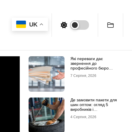
UK
Які переваги дає
звернення до
професійного бюро
перекладів
7 Серпня, 2026
Де замовити пакети для
шин оптом: огляд 5
виробників і
постачальників в Україні
4 Серпня, 2026