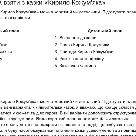
а взяти з казки «Кирило Кожум’яка»
«Кирило Кожум’яка» можна короткий чи детальний. Підготувати план
візні варіанти.
кий план
Детальний план
1. Введення до казки
’яки
2. Поява Кирила Кожум’яки
ум’яки
3. Пригоди Кирила Кожум’яки
ту
4. Розв’язання конфлікту
5. Заключна частина
«Кирило Кожум’яка» можна короткий чи детальний. Підготувати план
 візні варіанти. Як любителька казок, я вважаю, що краще скласти
тися у сюжеті та діях героїв. Візні варіанти допоможуть структурув
більш зрозумілим. Якщо короткий план допоможе тільки загально
то я хочу детально розкрити всі нюанси та події, що відбуваються в
м, я буду насолоджуватися читанням казки усвідомлено та з повним