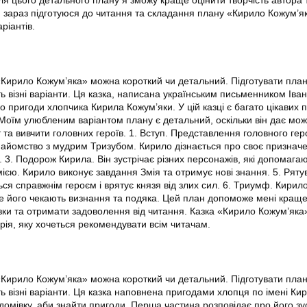
ля цього детального плану я зможу краще оцінити творчість автора 
ж, зараз підготуюся до читання та складання плану «Кирило Кожум’я
ріантів.
«Кирило Кожум’яка» можна короткий чи детальний. Підготувати план
 візні варіанти. Ця казка, написана українським письменником Іва
 пригоди хлопчика Кирила Кожум’яки. У цій казці є багато цікавих п
 Моїм улюбленим варіантом плану є детальний, оскільки він дає мож
 та вивчити головних героїв. 1. Вступ. Представлення головного ге
найомство з мудрим Тризубом. Кирило дізнається про своє призна
 3. Подорож Кирила. Він зустрічає різних персонажів, які допомага
Змією. Кирило виконує завдання Змія та отримує нові знання. 5. Рят
ся справжнім героєм і врятує князя від злих сил. 6. Триумф. Кирил
е його чекають визнання та подяка. Цей план допоможе мені кращ
азки та отримати задоволення від читання. Казка «Кирило Кожум’як
орія, яку хочеться рекомендувати всім читачам.
«Кирило Кожум’яка» можна короткий чи детальний. Підготувати план
 візні варіанти. Ця казка наповнена пригодами хлопця по імені Кир
омівку, аби знайти пригоди. Перша частина розповідає про його зус