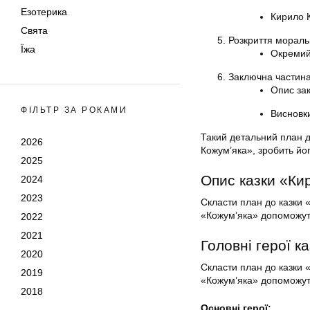
Езотерика
Кирило К
Свята
Розкриття мораль
Їжа
Окремий 
Заключна частина
Опис зак
ФІЛЬТР ЗА РОКАМИ
Висновки
Такий детальний план д
2026
Кожум’яка», зробить йог
2025
Опис казки «Ки
2024
2023
Скласти план до казки 
«Кожум’яка» допоможуть 
2022
2021
Головні герої к
2020
Скласти план до казки 
2019
«Кожум’яка» допоможуть 
2018
Основні герої: