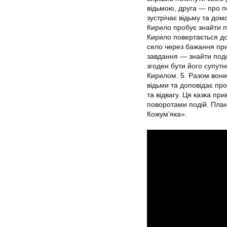
відьмою, друга — про п
зустрічає відьму та дом
Кирило пробує знайти по
Кирило повертається до
село через бажання при
завдання — знайти подо
згоден бути його супутн
Кирилом. 5. Разом вони
відьми та доповідає пр
та відвагу. Ця казка п
поворотами подій. План
Кожум’яка».