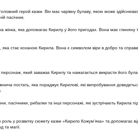
головний герой казки. Він має чарівну булаву, якою може здійснюват
ій пасічник.
а жінка, яка допомагає Кирилу у його пригодах. Вона має глиняну т
 яка стає коханою Кирила. Вона є символом віри в добро та справе
 персонаж, який заважає Кирилу та намагається викрасти його була
мнича постать, яка пораджує Кирилові, які випробування доведетьс
.
ни, пасічники, рибалки та інші персонажі, які зустрічають Кирила пі
ю роль у розвитку сюжету казки «Кирило Кожум’яка» та допомагає ві
д та магії.