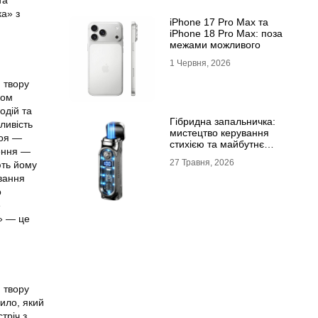
та
ка» з
iPhone 17 Pro Max та
iPhone 18 Pro Max: поза
межами можливого
1 Червня, 2026
 твору
ном
одій та
Гібридна запальничка:
ливість
мистецтво керування
роя —
стихією та майбутнє
чення —
портативного вогню
27 Травня, 2026
ють йому
ування
о
е
а» — це
 твору
ило, який
тріч з