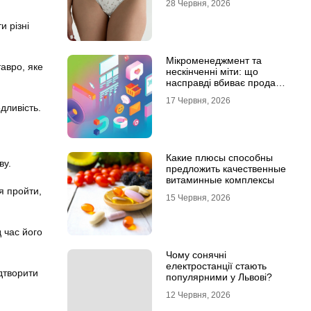
28 Червня, 2026
и різні
Мікроменеджмент та
авро, яке
нескінченні міти: що
насправді вбиває продажі
в IT-аутсорсі
17 Червня, 2026
дливість.
Какие плюсы способны
ву.
предложить качественные
витаминные комплексы
я пройти,
15 Червня, 2026
д час його
Чому сонячні
електростанції стають
дтворити
популярними у Львові?
12 Червня, 2026