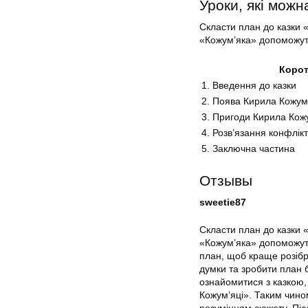
Уроки, які можн
Скласти план до казки 
«Кожум’яка» допоможуть 
Корот
1. Введення до казки
2. Поява Кирила Кожум
3. Пригоди Кирила Кож
4. Розв’язання конфлік
5. Заключна частина
Отзывы
sweetie87
Скласти план до казки 
«Кожум’яка» допоможуть
план, щоб краще розібра
думки та зробити план 
ознайомитися з казкою, 
Кожум’яці». Таким чино