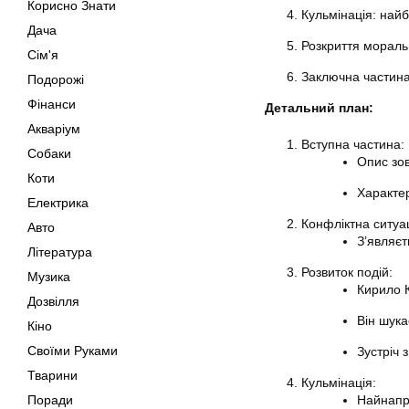
Корисно Знати
Кульмінація: найб
Дача
Розкриття моральн
Сім'я
Заключна частина:
Подорожі
Фінанси
Детальний план:
Акваріум
Вступна частина:
Собаки
Опис зов
Коти
Характер
Електрика
Конфліктна ситуац
Авто
З’являє
Література
Розвиток подій:
Музика
Кирило К
Дозвілля
Він шука
Кіно
Своїми Руками
Зустріч 
Тварини
Кульмінація:
Поради
Найнапру