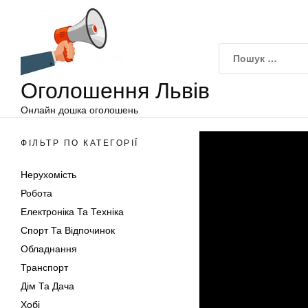
Оголошення
Перейти
Львів
до
вмісту
Оголошення Львів
Онлайн дошка оголошень
ФІЛЬТР ПО КАТЕГОРІЇ
Нерухомість
Робота
Електроніка Та Техніка
Спорт Та Відпочинок
Обладнання
Транспорт
Дім Та Дача
Хобі