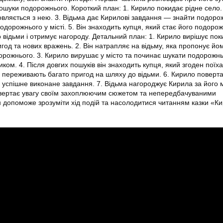
ошуки подорожнього. Короткий план: 1. Кирило покидає рідне село. 
овляється з нею. 3. Відьма дає Кирилові завдання — знайти подорож
дорожнього у місті. 5. Він знаходить купця, який стає його подорож
 відьми і отримує нагороду. Детальний план: 1. Кирило вирішує пок
год та нових вражень. 2. Він натрапляє на відьму, яка пропонує йо
рожнього. 3. Кирило вирушає у місто та починає шукати подорожнь
иком. 4. Після довгих пошуків він знаходить купця, який згоден поїха
 переживають багато пригод на шляху до відьми. 6. Кирило поверта
о успішне виконане завдання. 7. Відьма нагороджує Кирила за його 
ривертає увагу своїм захоплюючим сюжетом та непередбачуваними
 допоможе зрозуміти хід подій та насолодитися читанням казки «К