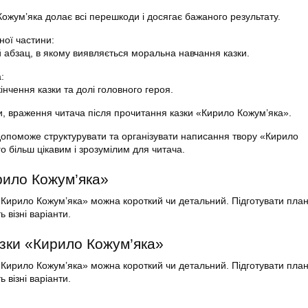
ожум’яка долає всі перешкоди і досягає бажаного результату.
ної частини:
абзац, в якому виявляється моральна навчання казки.
:
інчення казки та долі головного героя.
, враження читача після прочитання казки «Кирило Кожум’яка».
опоможе структурувати та організувати написання твору «Кирило
о більш цікавим і зрозумілим для читача.
рило Кожум’яка»
«Кирило Кожум’яка» можна короткий чи детальний. Підготувати план
візні варіанти.
азки «Кирило Кожум’яка»
«Кирило Кожум’яка» можна короткий чи детальний. Підготувати план
візні варіанти.