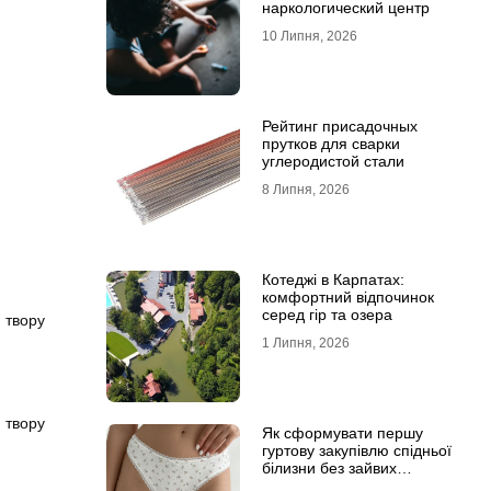
наркологический центр
10 Липня, 2026
Рейтинг присадочных
прутков для сварки
углеродистой стали
8 Липня, 2026
Котеджі в Карпатах:
комфортний відпочинок
серед гір та озера
 твору
1 Липня, 2026
 твору
Як сформувати першу
гуртову закупівлю спідньої
білизни без зайвих
залишків на складі