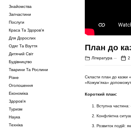
Знайомства
Запчастини
Послуги
Краса Та Здоров'я
Для Дорослих
План до ка
Одяг Та Взуття
Дитячий Світ
Література
2
Будівництво
Тварини Та Рослини
Скласти план до казки 
Різне
«Кожум’яка» допоможуть 
Оголошення
Економіка
Короткий план:
Здоров'я
Вступна частина: 
Туризм
Конфліктна ситуа
Наука
Техніка
Розвиток подій: я