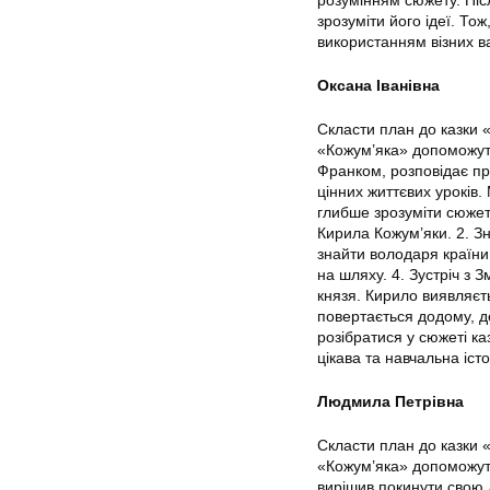
розумінням сюжету. Піс
зрозуміти його ідеї. То
використанням візних ва
Оксана Іванівна
Скласти план до казки 
«Кожум’яка» допоможуть
Франком, розповідає про
цінних життєвих уроків.
глибше зрозуміти сюжет
Кирила Кожум’яки. 2. З
знайти володаря країни.
на шляху. 4. Зустріч з 
князя. Кирило виявляєть
повертається додому, д
розібратися у сюжеті к
цікава та навчальна іст
Людмила Петрівна
Скласти план до казки 
«Кожум’яка» допоможуть
вирішив покинути свою д