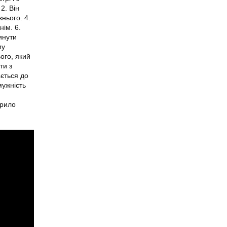
2. Він
нього. 4.
нім. 6.
инути
му
ого, який
ти з
ється до
мужність
ирило