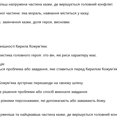
ільш напружена частина казки, де вирішується головний конфлікт.
ої частини: яка мораль, навчання міститься у казці.
 закінчення казки, доля героя, висновки.
нішності Кирила Кожум’яки.
истика головного героя: хто він, які риси характеру має.
ія:
ться проблема або завдання, яке ставиться перед Кирилом Кожум’я
ожум’яка зустрічає перешкоди на своєму шляху.
є рішення проблеми або спосіб виконати завдання.
з різними персонажами, які допомагають або заважають йому.
женіша та найцікавіша частина казки, де вирішується головний кон