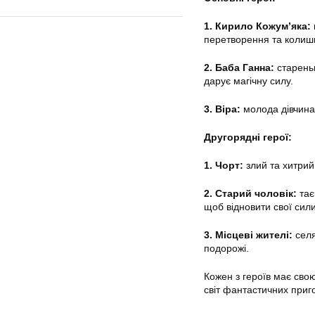
1. Кирило Кожум’яка:
перетворення та колишн
2. Баба Ганна:
стареньк
дарує магічну силу.
3. Віра:
молода дівчина,
Другорядні герої:
1. Чорт:
злий та хитрий
2. Старий чоловік:
тає
щоб відновити свої сили
3. Місцеві жителі:
селя
подорожі.
Кожен з героїв має сво
світ фантастичних приго