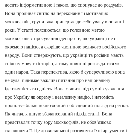
досить інформативною і такою, що спонукає до роздумів.
Вона проливає світло на переконання і мотивацію
москвофілів, групи, яка привертає до себе увагу в останні
роки. У статті пояснюється, що головною метою
москвофілів є просування ідеї про те, що українці не є
окремою нацією, а скоріше частиною великого російського
народу. Вони стверджують, що українці та росіяни мають
спільну мову та історію, а тому повинні розглядатися як
один народ. Така перспектива, якою б суперечливою вона
не була, піднімає важливі питання про національну
ідентичність та єдність. Вона ставить під сумнів уявлення
про Україну як окрему і незалежну націю, і натомість
пропонує більш інклюзивний і об’єднаний погляд на регіон.
Як читач, я ціную збалансований підхід статті. Вона
представляє точку зору москвофілів, не обов’язково
схвалюючи її. Це дозволяє мені розглянути їхні аргументи і