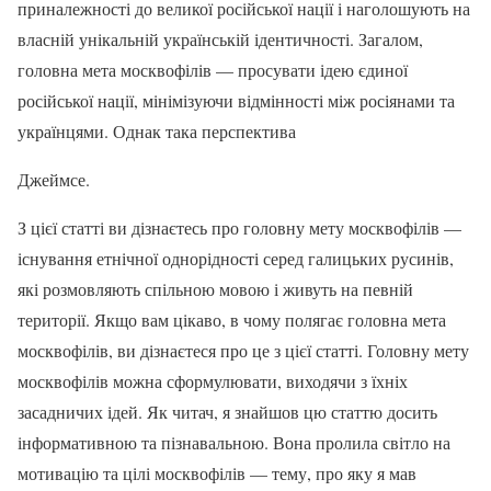
приналежності до великої російської нації і наголошують на
власній унікальній українській ідентичності. Загалом,
головна мета москвофілів — просувати ідею єдиної
російської нації, мінімізуючи відмінності між росіянами та
українцями. Однак така перспектива
Джеймсе.
З цієї статті ви дізнаєтесь про головну мету москвофілів —
існування етнічної однорідності серед галицьких русинів,
які розмовляють спільною мовою і живуть на певній
території. Якщо вам цікаво, в чому полягає головна мета
москвофілів, ви дізнаєтеся про це з цієї статті. Головну мету
москвофілів можна сформулювати, виходячи з їхніх
засадничих ідей. Як читач, я знайшов цю статтю досить
інформативною та пізнавальною. Вона пролила світло на
мотивацію та цілі москвофілів — тему, про яку я мав