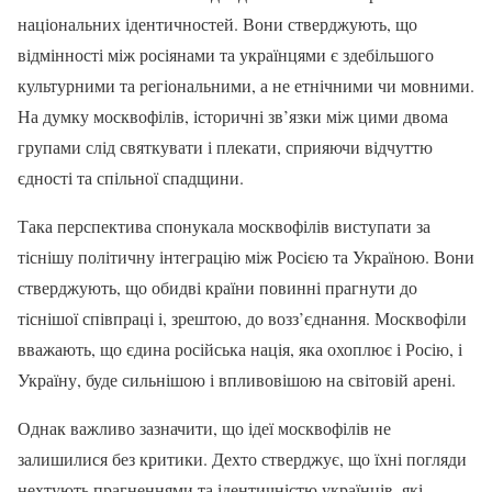
національних ідентичностей. Вони стверджують, що
відмінності між росіянами та українцями є здебільшого
культурними та регіональними, а не етнічними чи мовними.
На думку москвофілів, історичні зв’язки між цими двома
групами слід святкувати і плекати, сприяючи відчуттю
єдності та спільної спадщини.
Така перспектива спонукала москвофілів виступати за
тіснішу політичну інтеграцію між Росією та Україною. Вони
стверджують, що обидві країни повинні прагнути до
тіснішої співпраці і, зрештою, до возз’єднання. Москвофіли
вважають, що єдина російська нація, яка охоплює і Росію, і
Україну, буде сильнішою і впливовішою на світовій арені.
Однак важливо зазначити, що ідеї москвофілів не
залишилися без критики. Дехто стверджує, що їхні погляди
нехтують прагненнями та ідентичністю українців, які