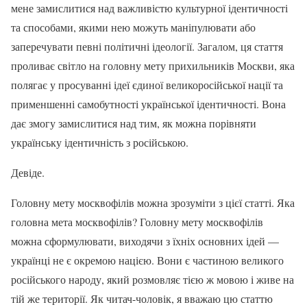
мене замислитися над важливістю культурної ідентичності
та способами, якими нею можуть маніпулювати або
заперечувати певні політичні ідеології. Загалом, ця стаття
проливає світло на головну мету прихильників Москви, яка
полягає у просуванні ідеї єдиної великоросійської нації та
применшенні самобутності української ідентичності. Вона
дає змогу замислитися над тим, як можна порівняти
українську ідентичність з російською.
Девіде.
Головну мету москвофілів можна зрозуміти з цієї статті. Яка
головна мета москвофілів? Головну мету москвофілів
можна сформулювати, виходячи з їхніх основних ідей —
українці не є окремою нацією. Вони є частиною великого
російського народу, який розмовляє тією ж мовою і живе на
тій же території. Як читач-чоловік, я вважаю цю статтю