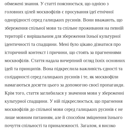
обмежені знання. У статті пояснюється, що однією з
головних цілей москвофілів є просування ідеї етнічної
однорідності серед галицьких русинів. Вони вважають, що
збереження спільної мови та спільне проживання на певній
території є вирішальним для збереження їхньої культурної
ідентичності та спадщини. Мені було цікаво дізнатися про
історичний контекст і причини, що стоять за прагненнями
москвофілів. Стаття надала вичерпний огляд їхніх основних
ідей та принципів. Вона підкреслила важливість єдності та
солідарності серед галицьких русинів і те, як москвофіли
намагаються досягти цього за допомогою своєї пропаганди.
Крім того, стаття заглибилася у значення мови у збереженні
культурної спадщини. У ній підкреслюється, що прагнення
москвофілів до спільної мови серед галицьких русинів є не
лише мовним питанням, але й способом зміцнення їхнього
почуття спільності та приналежності. Загалом, я високо