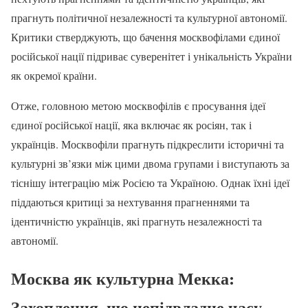
прагнуть політичної незалежності та культурної автономії.
Критики стверджують, що бачення москвофілами єдиної
російської нації підриває суверенітет і унікальність України
як окремої країни.
Отже, головною метою москвофілів є просування ідеї
єдиної російської нації, яка включає як росіян, так і
українців. Москвофіли прагнуть підкреслити історичні та
культурні зв’язки між цими двома групами і виступають за
тіснішу інтеграцію між Росією та Україною. Однак їхні ідеї
піддаються критиці за нехтування прагненнями та
ідентичністю українців, які прагнуть незалежності та
автономії.
Москва як культурна Мекка:
Захоплення, що непідвладне часу