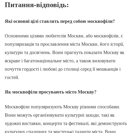
Питання-відповідь:
Які основні цілі ставлять перед собою москвофіли?
Основними цілями любителів Москви, або москвофілів, є
популяризація та прославлення міста Москви, його історії,
культури та досягнень. Вони прагнуть показати Москву як
яскраве і багатонаціональне місто, а також виховувати
почуття гордості і любові до столиці серед її мешканців і
гостей.
Як москвофіли просувають місто Москву?
Москвофіли популяризують Москву різними способами.
Вони можуть організовувати культурні заходи, такі як
художні виставки, концерти та фестивалі, які демонструють
культурну спадщину та мистецькі таланти міста. Вони