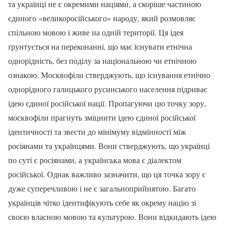
та українці не є окремими націями, а скоріше частиною
єдиного «великоросійського» народу, який розмовляє
спільною мовою і живе на одній території. Ця ідея
ґрунтується на переконанні, що має існувати етнічна
однорідність, без поділу за національною чи етнічною
ознакою. Москвофіли стверджують, що існування етнічно
однорідного галицького русинського населення підриває
ідею єдиної російської нації. Пропагуючи цю точку зору,
москвофіли прагнуть зміцнити ідею єдиної російської
ідентичності та звести до мінімуму відмінності між
росіянами та українцями. Вони стверджують, що українці
по суті є росіянами, а українська мова є діалектом
російської. Однак важливо зазначити, що ця точка зору є
дуже суперечливою і не є загальноприйнятою. Багато
українців чітко ідентифікують себе як окрему націю зі
своєю власною мовою та культурою. Вони відкидають ідею