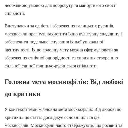
необхідною умовою для добробуту та майбутнього своєї
спільноти.
Виступаючи за єдність і збереження галицьких русинів,
москвофіли прагнуть захистити їхню культурну спадщину і
забезпечити подальше існування їхньої унікальної
ідентичності. Їхню головну мету можна сформулювати як
збереження етнічної однорідності та сприяння створенню
сильної, єдиної галицько-русинської спільноти.
Головна мета москвофілів: Від любові
до критики
У контексті теми «Головна мета москвофілів: Від любові до
критики» ця стаття досліджує основні цілі та ідеї
москвофілів. Москвофіли часто стверджують, що росіяни та