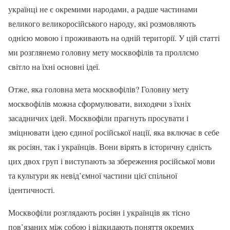
українці не є окремими народами, а радше частинами
великого великоросійського народу, які розмовляють
однією мовою і проживають на одній території. У цій статті
ми розглянемо головну мету москвофілів та проллємо
світло на їхні основні ідеї.
Отже, яка головна мета москвофілів? Головну мету
москвофілів можна сформулювати, виходячи з їхніх
засадничих ідей. Москвофіли прагнуть просувати і
зміцнювати ідею єдиної російської нації, яка включає в себе
як росіян, так і українців. Вони вірять в історичну єдність
цих двох груп і виступають за збереження російської мови
та культури як невід’ємної частини цієї спільної
ідентичності.
Москвофіли розглядають росіян і українців як тісно
пов’язаних між собою і відкидають поняття окремих