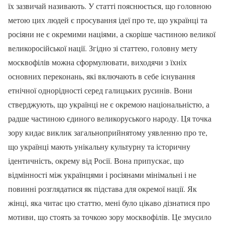
їх зазвичай називають. У статті пояснюється, що головною
метою цих людей є просування ідеї про те, що українці та
росіяни не є окремими націями, а скоріше частиною великої
великоросійської нації. Згідно зі статтею, головну мету
москвофілів можна сформулювати, виходячи з їхніх
основних переконань, які включають в себе існування
етнічної однорідності серед галицьких русинів. Вони
стверджують, що українці не є окремою національністю, а
радше частиною єдиного великоруського народу. Ця точка
зору кидає виклик загальноприйнятому уявленню про те,
що українці мають унікальну культурну та історичну
ідентичність, окрему від Росії. Вона припускає, що
відмінності між українцями і росіянами мінімальні і не
повинні розглядатися як підстава для окремої нації. Як
жінці, яка читає цю статтю, мені було цікаво дізнатися про
мотиви, що стоять за точкою зору москвофілів. Це змусило