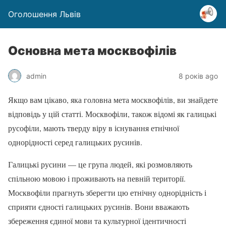
Оголошення Львів
Основна мета москвофілів
admin
8 років ago
Якщо вам цікаво, яка головна мета москвофілів, ви знайдете
відповідь у цій статті. Москвофіли, також відомі як галицькі
русофіли, мають тверду віру в існування етнічної
однорідності серед галицьких русинів.
Галицькі русини — це група людей, які розмовляють
спільною мовою і проживають на певній території.
Москвофіли прагнуть зберегти цю етнічну однорідність і
сприяти єдності галицьких русинів. Вони вважають
збереження єдиної мови та культурної ідентичності