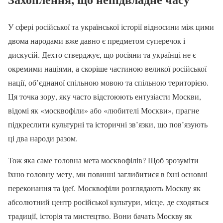
У сфері російської та української історії відносини між цими
двома народами вже давно є предметом суперечок і
дискусій. Дехто стверджує, що росіяни та українці не є
окремими націями, а скоріше частиною великої російської
нації, об’єднаної спільною мовою та спільною територією.
Ця точка зору, яку часто відстоюють ентузіасти Москви,
відомі як «москвофіли» або «любителі Москви», прагне
підкреслити культурні та історичні зв’язки, що пов’язують
ці два народи разом.
Тож яка саме головна мета москвофілів? Щоб зрозуміти
їхню головну мету, ми повинні заглибитися в їхні основні
переконання та ідеї. Москвофіли розглядають Москву як
абсолютний центр російської культури, місце, де сходяться
традиції, історія та мистецтво. Вони бачать Москву як