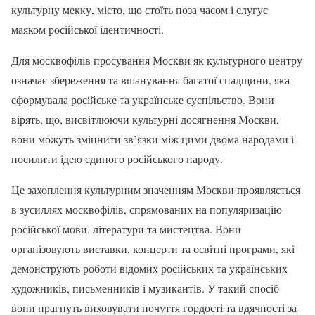
культурну мекку, місто, що стоїть поза часом і слугує
маяком російської ідентичності.
Для москвофілів просування Москви як культурного центру
означає збереження та вшанування багатої спадщини, яка
сформувала російське та українське суспільство. Вони
вірять, що, висвітлюючи культурні досягнення Москви,
вони можуть зміцнити зв’язки між цими двома народами і
посилити ідею єдиного російського народу.
Це захоплення культурним значенням Москви проявляється
в зусиллях москвофілів, спрямованих на популяризацію
російської мови, літератури та мистецтва. Вони
організовують виставки, концерти та освітні програми, які
демонструють роботи відомих російських та українських
художників, письменників і музикантів. У такий спосіб
вони прагнуть виховувати почуття гордості та вдячності за