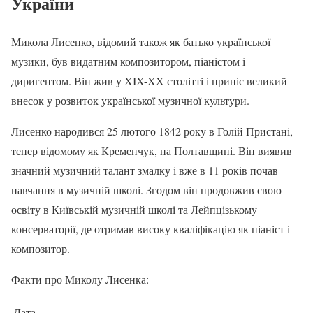
України
Микола Лисенко, відомий також як батько української
музики, був видатним композитором, піаністом і
диригентом. Він жив у XIX-XX столітті і приніс великий
внесок у розвиток української музичної культури.
Лисенко народився 25 лютого 1842 року в Голій Пристані,
тепер відомому як Кременчук, на Полтавщині. Він виявив
значний музичний талант змалку і вже в 11 років почав
навчання в музичній школі. Згодом він продовжив свою
освіту в Київській музичній школі та Лейпцізькому
консерваторії, де отримав високу кваліфікацію як піаніст і
композитор.
Факти про Миколу Лисенка:
Дата