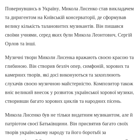
Повернувшись в Україну, Микола Лисенко став викладачем
та диригентом на Київській консерваторії, де сформував
велику кількість талановитих музикантів. Він пишався
своїми учнями, серед яких були Микола Леонтович, Сергій
Орлов та інші.
Музичні твори Миколи Лисенка вражають своєю красою та
глибиною. Він створив безліч опер, симфоній, хорових та
камерних творів, які досі виконуються та захоплюють
слухачів своєю музичною майстерністю. Композитор також
вніс великий внесок у розвиток української хорової музики,
створивши багато хорових циклів та народних пісень.
Микола Лисенко був не тільки видатним музикантом, але й
патріотом своєї Батьківщини. Він присвятив багато своїх
творів українському народу та його боротьбі за