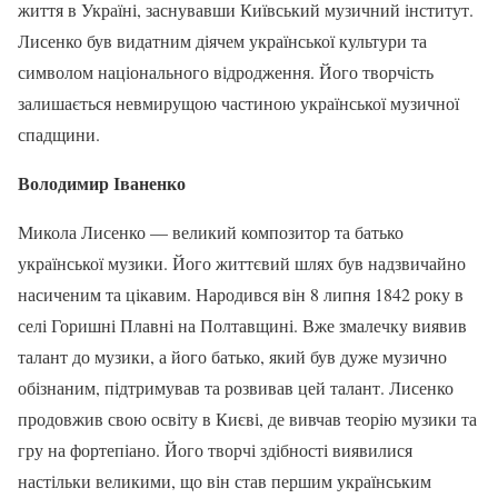
життя в Україні, заснувавши Київський музичний інститут.
Лисенко був видатним діячем української культури та
символом національного відродження. Його творчість
залишається невмирущою частиною української музичної
спадщини.
Володимир Іваненко
Микола Лисенко — великий композитор та батько
української музики. Його життєвий шлях був надзвичайно
насиченим та цікавим. Народився він 8 липня 1842 року в
селі Горишні Плавні на Полтавщині. Вже змалечку виявив
талант до музики, а його батько, який був дуже музично
обізнаним, підтримував та розвивав цей талант. Лисенко
продовжив свою освіту в Києві, де вивчав теорію музики та
гру на фортепіано. Його творчі здібності виявилися
настільки великими, що він став першим українським