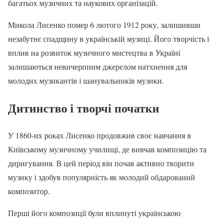
багатьох музичних та наукових організацій.
Микола Лисенко помер 6 лютого 1912 року, залишивши
незабутнє спадщину в українській музиці. Його творчість і
вплив на розвиток музичного мистецтва в Україні
залишаються невичерпним джерелом натхнення для
молодих музикантів і шанувальників музики.
Дитинство і творчі початки
У 1860-их роках Лисенко продовжив своє навчання в
Київському музичному училищі, де вивчав композицію та
диригування. В цей період він почав активно творити
музику і здобув популярність як молодий обдарований
композитор.
Перші його композиції були вплинуті українською