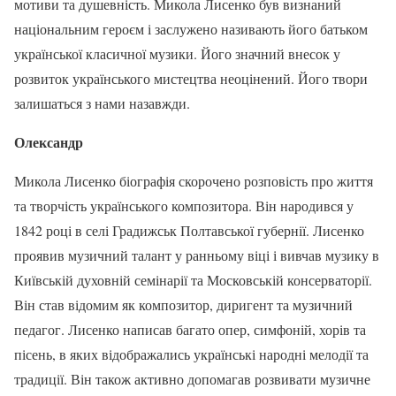
мотиви та душевність. Микола Лисенко був визнаний
національним героєм і заслужено називають його батьком
української класичної музики. Його значний внесок у
розвиток українського мистецтва неоцінений. Його твори
залишаться з нами назавжди.
Олександр
Микола Лисенко біографія скорочено розповість про життя
та творчість українського композитора. Він народився у
1842 році в селі Градижськ Полтавської губернії. Лисенко
проявив музичний талант у ранньому віці і вивчав музику в
Київській духовній семінарії та Московській консерваторії.
Він став відомим як композитор, диригент та музичний
педагог. Лисенко написав багато опер, симфоній, хорів та
пісень, в яких відображались українські народні мелодії та
традиції. Він також активно допомагав розвивати музичне