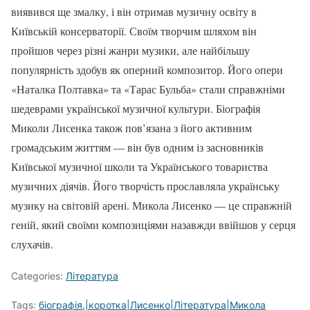
виявився ще змалку, і він отримав музичну освіту в
Київській консерваторії. Своїм творчим шляхом він
пройшов через різні жанри музики, але найбільшу
популярність здобув як оперний композитор. Його опери
«Наталка Полтавка» та «Тарас Бульба» стали справжніми
шедеврами української музичної культури. Біографія
Миколи Лисенка також пов’язана з його активним
громадським життям — він був одним із засновників
Київської музичної школи та Українського товариства
музичних діячів. Його творчість прославляла українську
музику на світовій арені. Микола Лисенко — це справжній
геній, який своїми композиціями назавжди ввійшов у серця
слухачів.
Categories:
Література
Tags:
біографія,|коротка|Лисенко|Література|Микола