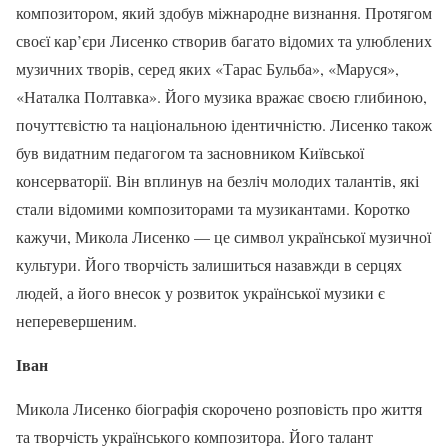
композитором, який здобув міжнародне визнання. Протягом
своєї кар’єри Лисенко створив багато відомих та улюблених
музичних творів, серед яких «Тарас Бульба», «Маруся»,
«Наталка Полтавка». Його музика вражає своєю глибиною,
почуттєвістю та національною ідентичністю. Лисенко також
був видатним педагогом та засновником Київської
консерваторії. Він вплинув на безліч молодих талантів, які
стали відомими композиторами та музикантами. Коротко
кажучи, Микола Лисенко — це символ української музичної
культури. Його творчість залишиться назавжди в серцях
людей, а його внесок у розвиток української музики є
неперевершеним.
Іван
Микола Лисенко біографія скорочено розповість про життя
та творчість українського композитора. Його талант