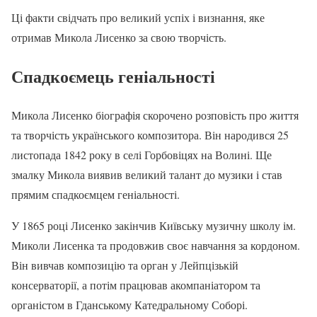
Ці факти свідчать про великий успіх і визнання, яке
отримав Микола Лисенко за свою творчість.
Спадкоємець геніальності
Микола Лисенко біографія скорочено розповість про життя
та творчість українського композитора. Він народився 25
листопада 1842 року в селі Горбовіцях на Волині. Ще
змалку Микола виявив великий талант до музики і став
прямим спадкоємцем геніальності.
У 1865 році Лисенко закінчив Київську музичну школу ім.
Миколи Лисенка та продовжив своє навчання за кордоном.
Він вивчав композицію та орган у Лейпцізькій
консерваторії, а потім працював акомпаніатором та
органістом в Гданському Катедральному Соборі.