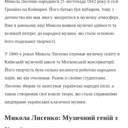
Микола Лисенко народився 25 листопада 1842 року в селі
Гришіно на Київщині. Його батько був кобзарем, тому з
дитинства він мав змогу зануритися в музичну атмосферу.
Вже в ранньому віці Микола виявив музичні здібності та
великий інтерес до народної музики, які стали основою
його подальшої творчості.
У 1860-х роках Микола Лисенко отримав музичну освіту в
Київській музичній школі та Московській консерваторії.
Його творчість була сильно вплинута роботою народних
хорів, які він очолював. Разом із своїми студентами,
Лисенко збирав та записував українські народні пісні, а
також створював свої власні твори, які стали справжніми
шедеврами української класичної музики.
Микола Лисенко: Музичний геній з