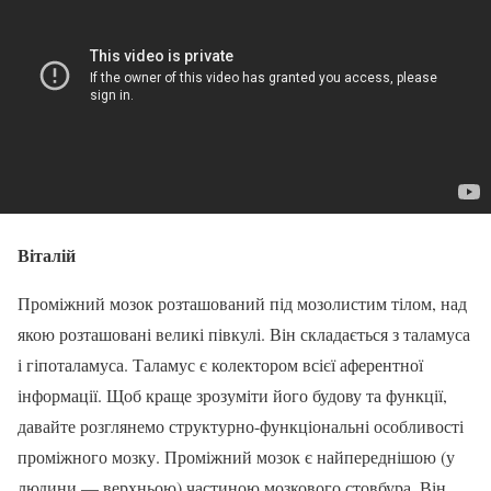
Віталій
Проміжний мозок розташований під мозолистим тілом, над
якою розташовані великі півкулі. Він складається з таламуса
і гіпоталамуса. Таламус є колектором всієї аферентної
інформації. Щоб краще зрозуміти його будову та функції,
давайте розглянемо структурно-функціональні особливості
проміжного мозку. Проміжний мозок є найпереднішою (у
людини — верхньою) частиною мозкового стовбура. Він