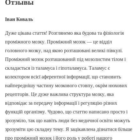
Отзывы
Іван Коваль
Дуже цікава стаття! Розглянемо яка будова та фізіологія
проміжного мозку. Проміжний мозок — це відділ
головного мозку, над якою розташовані великі півкулі.
Проміжний мозок розташований під мозолистим тілом і
складається із таламуса і гіпоталамуса. Таламус є
колектором всієї аферентної інформації, що становить
найпереднішу частину мозкового стовпу, окрім нюхових
рецепторів. Це дуже важлива структура мозку, яка
відповідає за передачу інформації і регуляцію різних
функцій організму. Чудово, що статтю написано просто і
зрозуміло, так що навіть люди без медичної освіти можуть
зрозуміти цю складну тему. Я зацікавлена дізнатися більше
про проміжний мозок і його роль у роботі нашого