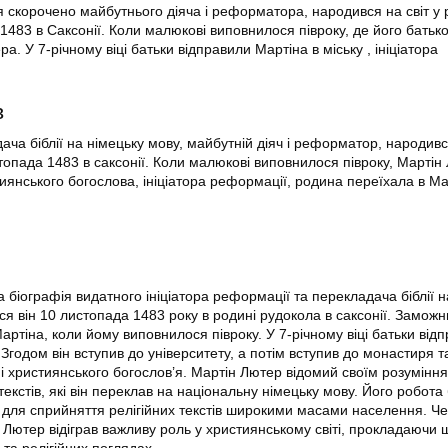
я скорочено майбутнього діяча і реформатора, народився на світ у 
1483 в Саксонії. Коли малюкові виповнилося півроку, де його батьк
а. У 7-річному віці батьки відправили Мартіна в міську , ініціатора
в
ча біблії на німецьку мову, майбутній діяч і реформатор, народився
топада 1483 в саксонії. Коли малюкові виповнилося півроку, Мартін
тиянського богослова, ініціатора реформації, родина переїхала в 
 біографія видатного ініціатора реформації та перекладача біблії н
ся він 10 листопада 1483 року в родині рудокола в саксонії. Замож
ртіна, коли йому виповнилося півроку. У 7-річному віці батьки від
 Згодом він вступив до університету, а потім вступив до монастиря т
і християнського богослов’я. Мартін Лютер відомий своїм розуміння
екстів, які він переклав на національну німецьку мову. Його робота
для сприйняття релігійних текстів широкими масами населення. Че
н Лютер відіграв важливу роль у християнському світі, прокладаючи 