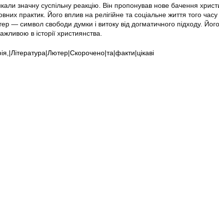
икали значну суспільну реакцію. Він пропонував нове бачення христ
овних практик. Його вплив на релігійне та соціальне життя того часу
ер — символ свободи думки і витоку від догматичного підходу. Йог
важливою в історії християнства.
фія,|Література|Лютер|Скорочено|та|факти|цікаві