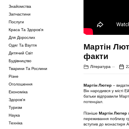
Знайомства
Запчастини
Послуги
Краса Та Здоров'я
Для Дорослих
Мартін Лют
Одяг Та Взуття
Дитячий Світ
факти
Будівництво
Література
2
Тварини Та Рослини
Різне
Оголошення
Мартін Лютер
– видатна
Він народився у місті Е
Економіка
батьки відправили Марті
Здоров'я
потенціал.
Туризм
Пізніше
Мартін Лютер
п
Наука
переживання поблизу гр
Техніка
вступив до монастиря Ав