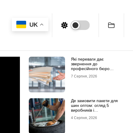
UK
Які переваги дає
звернення до
професійного бюро
перекладів
7 Серпня, 2026
Де замовити пакети для
шин оптом: огляд 5
виробників і
постачальників в Україні
4 Серпня, 2026