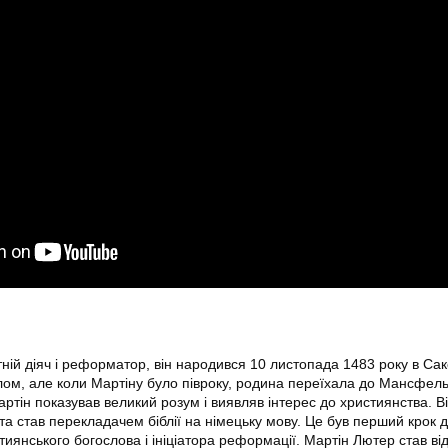
ій діяч і реформатор, він народився 10 листопада 1483 року в Сакс
лом, але коли Мартіну було півроку, родина переїхала до Мансфель
ртін показував великий розум і виявляв інтерес до християнства. В
 та став перекладачем біблії на німецьку мову. Це був перший крок 
тиянського богослова і ініціатора реформації. Мартін Лютер став в