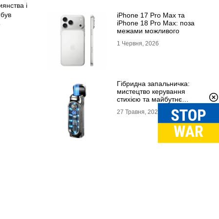
иянства і
 був
iPhone 17 Pro Max та
iPhone 18 Pro Max: поза
о
межами можливого
1 Червня, 2026
Гібридна запальничка:
мистецтво керування
стихією та майбутнє
портативного вогню
27 Травня, 2026