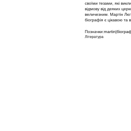
своїми тезами, які викл
відмову від деяких церк
величезним. Мартін Лют
біографія є цікавою та 
Позначки:
martin|біогра
Література