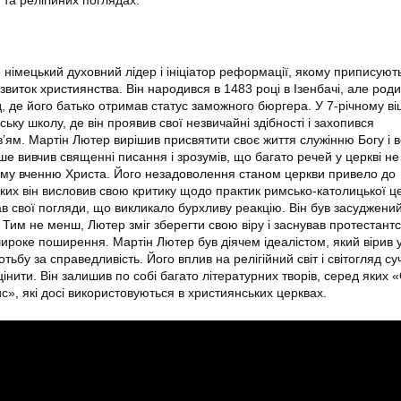
ї та релігійних поглядах.
 німецький духовний лідер і ініціатор реформації, якому приписуют
виток християнства. Він народився в 1483 році в Ізенбачі, але род
 де його батько отримав статус заможного бюргера. У 7-річному віц
ську школу, де він проявив свої незвичайні здібності і захопився
’ям. Мартін Лютер вирішив присвятити своє життя служінню Богу і в
ше вивчив священні писання і зрозумів, що багато речей у церкві не
ому вченню Христа. Його незадоволення станом церкви привело до
яких він висловив свою критику щодо практик римсько-католицької ц
в свої погляди, що викликало бурхливу реакцію. Він був засуджени
 Тим не менш, Лютер зміг зберегти свою віру і заснував протестантс
широке поширення. Мартін Лютер був діячем ідеалістом, який вірив 
ьбу за справедливість. Його вплив на релігійний світ і світогляд с
нити. Він залишив по собі багато літературних творів, серед яких 
с», які досі використовуються в християнських церквах.