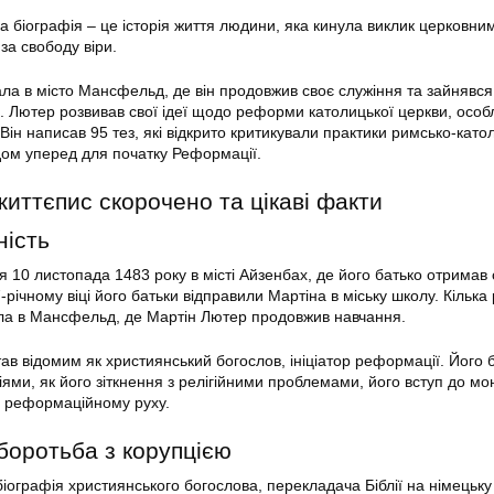
а біографія – це історія життя людини, яка кинула виклик церковни
за свободу віри.
ла в місто Мансфельд, де він продовжив своє служіння та зайнявся
. Лютер розвивав свої ідеї щодо реформи католицької церкви, особл
 Він написав 95 тез, які відкрито критикували практики римсько-като
одом уперед для початку Реформації.
иттєпис скорочено та цікаві факти
ність
 10 листопада 1483 року в місті Айзенбах, де його батько отримав 
річному віці його батьки відправили Мартіна в міську школу. Кілька 
ала в Мансфельд, де Мартін Лютер продовжив навчання.
ав відомим як християнський богослов, ініціатор реформації. Його 
іями, як його зіткнення з релігійними проблемами, його вступ до м
 у реформаційному руху.
боротьба з корупцією
іографія християнського богослова, перекладача Біблії на німецьку