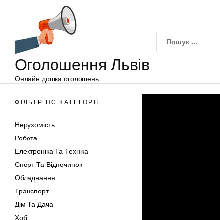
Оголошення
Перейти
Львів
до
вмісту
Оголошення Львів
Онлайн дошка оголошень
ФІЛЬТР ПО КАТЕГОРІЇ
Нерухомість
Робота
Електроніка Та Техніка
Спорт Та Відпочинок
Обладнання
Транспорт
Дім Та Дача
Хобі