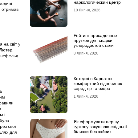
наркологический центр
родині
о отримав
10 Липня, 2026
Рейтинг присадочных
прутков для сварки
 на світ у
углеродистой стали
 Лютер,
8 Липня, 2026
Мансфельд.
Котеджі в Карпатах:
комфортний відпочинок
серед гір та озера
а
1 Липня, 2026
ним
правили
а
м і
 була
Як сформувати першу
рез свої
гуртову закупівлю спідньої
білизни без зайвих
шлях для
залишків на складі