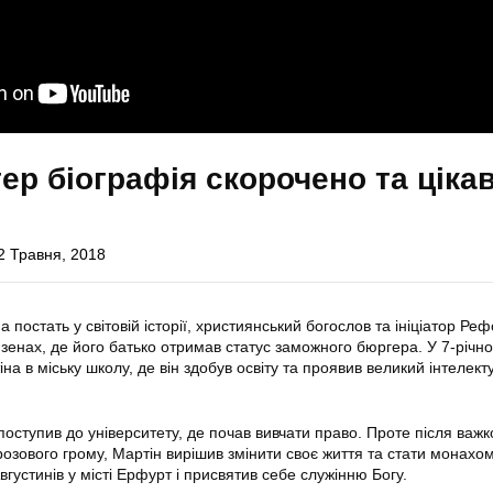
ер біографія скорочено та цікав
2 Травня, 2018
 постать у світовій історії, християнський богослов та ініціатор Реф
йзенах, де його батько отримав статус заможного бюргера. У 7-річно
на в міську школу, де він здобув освіту та проявив великий інтелек
оступив до університету, де почав вивчати право. Проте після важк
озового грому, Мартін вирішив змінити своє життя та стати монахом
густинів у місті Ерфурт і присвятив себе служінню Богу.