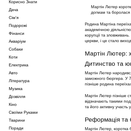
Корисно Знати
Мартін Лютер коротк
Дача
догмам та боролася 
Сім'я
Родина Мартіна переїха
Подорожі
академічною діяльністю
Фінанси
корупції та зловживань.
церкви, і це стало вих
Акваріум
Собаки
Мартін Лютер: ж
Коти
Дитинство та ю
Електрика
Авто
Мартін Лютер народився
заможного бюргера. У 7-
Література
пізніше родина переїх
Музика
Мартін Лютер пізніше ст
Дозвілля
відзначають такими под
Кіно
та його активну участь
Своїми Руками
Реформація та 
Тварини
Поради
Мартін Лютер, коротка б