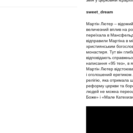
змін у церковній ієрархі
sweet_dream
Мартін Лютер – відомий
величезний вплив на роз
переїхала в Мансфельд,
відправили Мартіна в мі
християнським богослов
монастиря. Тут він глиб
відповідають справжнь
написання «95 тез», в 
Мартін Лютер відстоюва
і оголошений еретиком.
релігію, яка отримала 
реформу церкви та борот
людей не можна переоці
Боже» і «Мале Катехизи