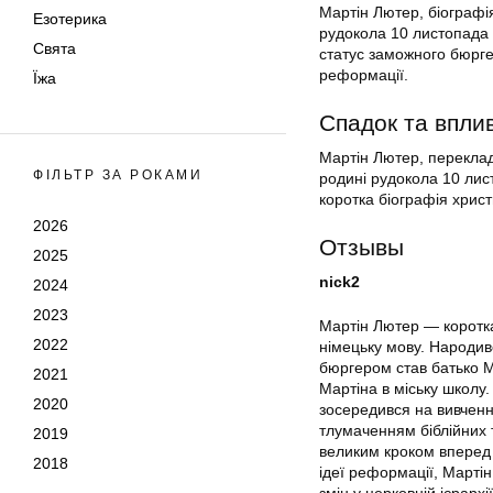
Мартін Лютер, біографі
Езотерика
рудокола 10 листопада 
Свята
статус заможного бюргер
реформації.
Їжа
Спадок та впли
Мартін Лютер, переклада
ФІЛЬТР ЗА РОКАМИ
родині рудокола 10 лис
коротка біографія хрис
2026
Отзывы
2025
nick2
2024
2023
Мартін Лютер — коротка
2022
німецьку мову. Народив
бюргером став батько Ма
2021
Мартіна в міську школу.
2020
зосередився на вивченн
тлумаченням біблійних т
2019
великим кроком вперед 
2018
ідеї реформації, Марті