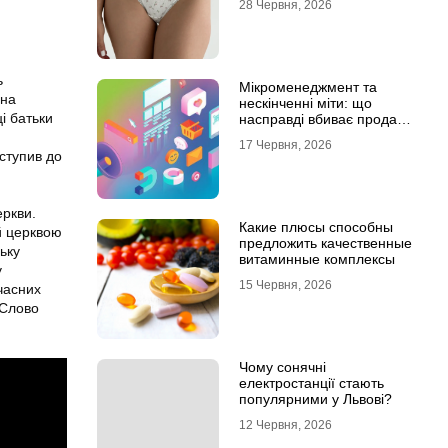
28 Червня, 2026
ь
Мікроменеджмент та
ина
нескінченні міти: що
і батьки
насправді вбиває продажі
в IT-аутсорсі
17 Червня, 2026
ступив до
еркви.
Какие плюсы способны
й церквою
предложить качественные
ьку
витаминные комплексы
у
15 Червня, 2026
учасних
«Слово
Чому сонячні
електростанції стають
популярними у Львові?
12 Червня, 2026