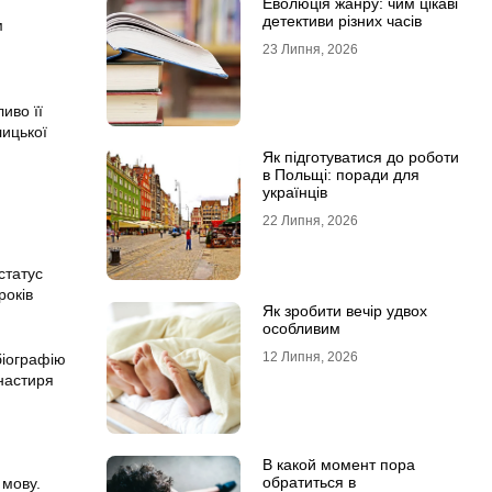
Еволюція жанру: чим цікаві
детективи різних часів
м
23 Липня, 2026
иво її
лицької
Як підготуватися до роботи
в Польщі: поради для
українців
22 Липня, 2026
статус
років
Як зробити вечір удвох
особливим
12 Липня, 2026
біографію
онастиря
В какой момент пора
обратиться в
 мову.