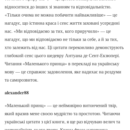
відноситися до інших зі знанням та відповідальністю.
«Тільки очима не можна побачити найважливіше» — це
нагадує, що істинна краса і сенс життя заховані усередині
нас. «Ми відповідаємо за тих, кого приручили» — це
нагадує, що ми відповідаємо не тільки за себе, а й за тих,
хто залежить від нас. Ці цитати переконливо демонструють
глибокий сенс цього шедевру Антуана де Сент-Екзюпері.
Читання «Маленького принца» в перекладі на українську
мову — це справжнє задоволення, яке надихає на роздуми
та саморозвиток.
alexander88
«Маленький принц» — це неймовірно витончений твір,
який вразив мене своєю мудрістю та простотою. Читаючи
українські цитати з цієї книги, я ще раз відчуваю велич та
незвичайність цього твору. Кожна фраза наповнена