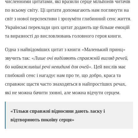
численними цитатами, які вразили серце мільйонів читачів
по всьому світу. Ці цитати допомагають нам поглянути на
світ з нової перспективи і зрозуміти глибинний сенс життя.
Українські переклади цих цитат додають ще більше емоцій
та виразності до висловлювань головного героя книги.
Одна з найвідоміших цитат з книги «Маленький принц»
звучить так: «
Лише очі виділяють справжній вигляд речей,
бо найважливіші речі невидимі для очей
«. Цей вислів має
глибокий сенс і нагадує нам про те, що добро, краса та
справжнє щастя часто знаходяться в найпростіших речах,
які не можна бачити ззовні, але можна відчути серцем.
«Тільки справжні відносини дають ласку і
відтворюють покоїну серця»