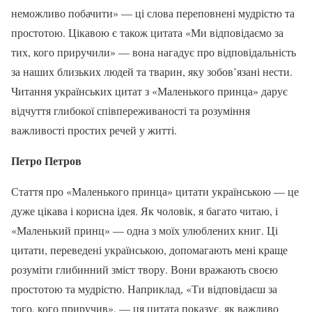
неможливо побачити» — ці слова переповнені мудрістю та
простотою. Цікавою є також цитата «Ми відповідаємо за
тих, кого приручили» — вона нагадує про відповідальність
за наших близьких людей та тварин, яку зобов’язані нести.
Читання українських цитат з «Маленького принца» дарує
відчуття глибокої співпереживаності та розуміння
важливості простих речей у житті.
Петро Петров
Стаття про «Маленького принца» цитати українською — це
дуже цікава і корисна ідея. Як чоловік, я багато читаю, і
«Маленький принц» — одна з моїх улюблених книг. Ці
цитати, переведені українською, допомагають мені краще
розуміти глибинний зміст твору. Вони вражають своєю
простотою та мудрістю. Наприклад, «Ти відповідаєш за
того, кого приручив», — ця цитата показує, як важливо