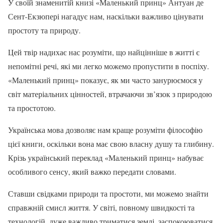
У своїй знаменитій книзі «Маленький принц» Антуан де
Сент-Екзюпері нагадує нам, наскільки важливо цінувати
простоту та природу.
Цей твір надихає нас розуміти, що найцінніше в житті є
непомітні речі, які ми легко можемо пропустити в поспіху.
«Маленький принц» показує, як ми часто занурюємося у
світ матеріальних цінностей, втрачаючи зв’язок з природою
та простотою.
Українська мова дозволяє нам краще розуміти філософію
цієї книги, оскільки вона має свою власну душу та глибину.
Крізь український переклад «Маленький принц» набуває
особливого сенсу, який важко передати словами.
Ставши свідками природи та простоти, ми можемо знайти
справжній смисл життя. У світі, повному швидкості та
технологій, дуже важливо триматися землі, заспокоюватися