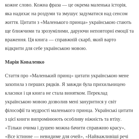
кожне слово. Кожна фраза — це окрема маленька історія,
яка надихає на роздуми та змушує задуматися над сенсом
життя. Цитати з «Маленького принца» українською стають
ще ближчими та зрозумілими, даруючи неповторні емоції та
враження. Ця книга — справжній скарб, який варто
відкрити для себе українською мовою.
Марія Коваленко
Стаття про «Маленький принц» цитати українською мене
захопила з перших рядків. Я завжди була прихильницею
класики і ця книга не стала винятком. Переклад
українською мовою дозволив мені зануритися у світ
філософії та мудрості маленького принца. Українські цитати
з цієї книги випромінюють особливу ніжність та втіху.
«Тільки очима і душею можна бачити справжню красу»,
«Все істинне — невидиме для очей», «Найважливіші речі