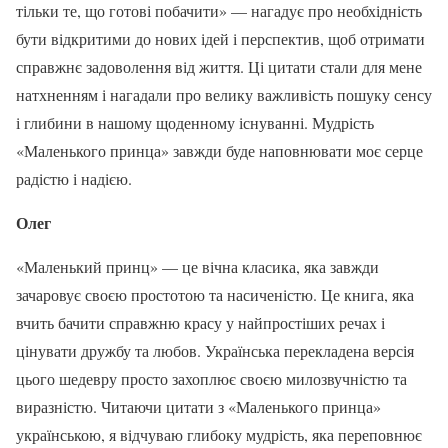
тільки те, що готові побачити» — нагадує про необхідність
бути відкритими до нових ідей і перспектив, щоб отримати
справжнє задоволення від життя. Ці цитати стали для мене
натхненням і нагадали про велику важливість пошуку сенсу
і глибини в нашому щоденному існуванні. Мудрість
«Маленького принца» завжди буде наповнювати моє серце
радістю і надією.
Олег
«Маленький принц» — це вічна класика, яка завжди
зачаровує своєю простотою та насиченістю. Це книга, яка
вчить бачити справжню красу у найпростіших речах і
цінувати дружбу та любов. Українська перекладена версія
цього шедевру просто захоплює своєю милозвучністю та
виразністю. Читаючи цитати з «Маленького принца»
українською, я відчуваю глибоку мудрість, яка переповнює