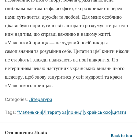
глибоким змістом та філософією, які розкривають перед
нами суть життя, дружби та любові. Для мене особливо
цікаво було поринути в світ автора та роздумувати разом з
ним над тим, що справді важливо в нашому житті.
«Маленький принц» — це чудовий посібник для
самопізнання та розуміння себе. Цитати з цієї книги ніколи
не старіють і завжди надихають на нові відкриття. Я з
нетерпінням чекаю наступних українських видань цього
шедевру, щоб знову зануритися у світ мудрості та краси
«Маленького принца».
Categories:
Література
Tags:
“Маленький|Література|принц”|українською|цитати
Оголошення Львів
Back to top