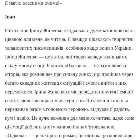
її магію власними очима!»
Іван
Статья про Ірину Жиленко «Підкова» є дуже захоплюючою і
цікавою для мене, як читача. Я завжди цікавлюсь творчістю
талановитих письменників, особливо якщо вони з України.
Ірина Жиленко — це автор, чиї твори завжди залишають
слід у моєму серці. Її книга «Підкова» — це захоплююча
історія, яка розповідає про сильну жінку, що пройшла через
багато складних життєвих ситуацій і змогла вийти з них
переможцем. Ірина Жиленко вміє передати почуття і емоції
своїх героїв з великою майстерністю. Читаючи її книгу, я
переживав разом з головною героїнею, відчував її радість,
сум і надію. Це дуже важливо для мене як читача, адже саме
ці емоції роблять книгу живою і запам’ятовуваною.
«Підкова» — це не просто роман, це глибока розповідь про