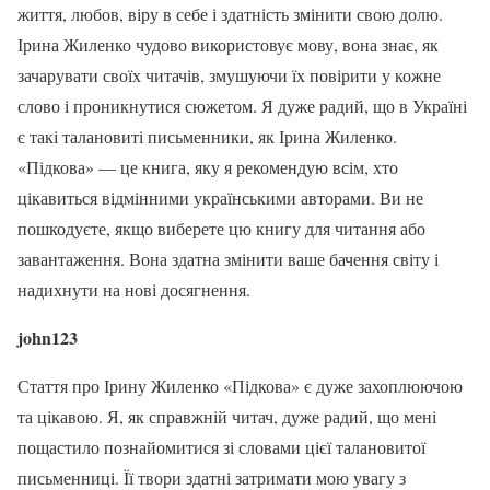
життя, любов, віру в себе і здатність змінити свою долю.
Ірина Жиленко чудово використовує мову, вона знає, як
зачарувати своїх читачів, змушуючи їх повірити у кожне
слово і проникнутися сюжетом. Я дуже радий, що в Україні
є такі талановиті письменники, як Ірина Жиленко.
«Підкова» — це книга, яку я рекомендую всім, хто
цікавиться відмінними українськими авторами. Ви не
пошкодуєте, якщо виберете цю книгу для читання або
завантаження. Вона здатна змінити ваше бачення світу і
надихнути на нові досягнення.
john123
Стаття про Ірину Жиленко «Підкова» є дуже захоплюючою
та цікавою. Я, як справжній читач, дуже радий, що мені
пощастило познайомитися зі словами цієї талановитої
письменниці. Її твори здатні затримати мою увагу з