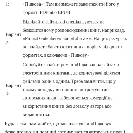
1:
«Підкова». Там ви зможете завантажити його у
форматі PDF або EPUB.
Відвідайте сайти, які спеціалізуються на
безкоштовному розповсюдженні книг, наприклад,
Варіант
«Project Gutenberg» або «Librivox». На цих ресурсах
2:
ви знайдете багато класичних творів у відкритих
форматах, включаючи «Підкову».
Спробуйте знайти роман «Підкова» на сайтах з
електронними книгами, де користувачі діляться
файлами один з одним. Треба зазначити, що у
Варіант
такому випадку ви повинні дотримуватися
3:
авторських прав і забороняється комерційне
використання книги без дозволу автора або
видавництва.
Будь ласка, пам’ятайте, що завантажуючи «Підкову»
безкоштовно, ви повинні дотримуватися авторських прав і