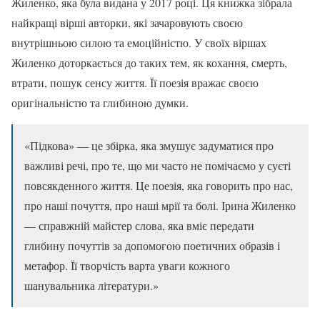
Жиленко, яка була видана у 2017 році. Ця книжка зібрала
найкращі вірші авторки, які зачаровують своєю
внутрішньою силою та емоційністю. У своїх віршах
Жиленко доторкається до таких тем, як кохання, смерть,
втрати, пошук сенсу життя. Її поезія вражає своєю
оригінальністю та глибиною думки.
«Підкова» — це збірка, яка змушує задуматися про
важливі речі, про те, що ми часто не помічаємо у суєті
повсякденного життя. Це поезія, яка говорить про нас,
про наші почуття, про наші мрії та болі. Ірина Жиленко
— справжній майстер слова, яка вміє передати
глибину почуттів за допомогою поетичних образів і
метафор. Її творчість варта уваги кожного
шанувальника літератури.»