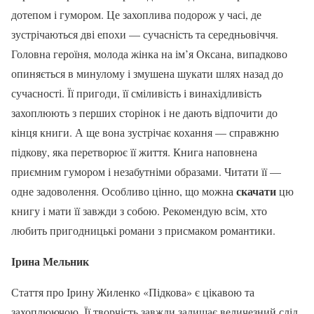
дотепом і гумором. Це захоплива подорож у часі, де
зустрічаються дві епохи — сучасність та середньовіччя.
Головна героїня, молода жінка на ім’я Оксана, випадково
опиняється в минулому і змушена шукати шлях назад до
сучасності. Її пригоди, її сміливість і винахідливість
захоплюють з перших сторінок і не дають відпочити до
кінця книги. А ще вона зустрічає кохання — справжню
підкову, яка перетворює її життя. Книга наповнена
приємним гумором і незабутніми образами. Читати її —
скачати
одне задоволення. Особливо цінно, що можна
цю
книгу і мати її завжди з собою. Рекомендую всім, хто
любить пригодницькі романи з присмаком романтики.
Ірина Мельник
Стаття про Ірину Жиленко «Підкова» є цікавою та
захоплюючою. Її творчість завжди залишає величезний слід