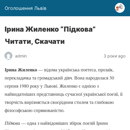
Оголошення Львів
Ірина Жиленко “Підкова”
Читати, Скачати
admin
3 роки ago
Ірина Жиленко
— відома українська поетеса, прозаїк,
перекладачка та громадський діяч. Вона народилася 30
серпня 1980 року у Львові. Жиленко є однією з
найвидатніших представниць сучасної української поезії, її
творчість вирізняється своєрідним стилем та глибокою
філософською спрямованістю.
Підкова
— одна з найвідоміших збірок поезій Ірини