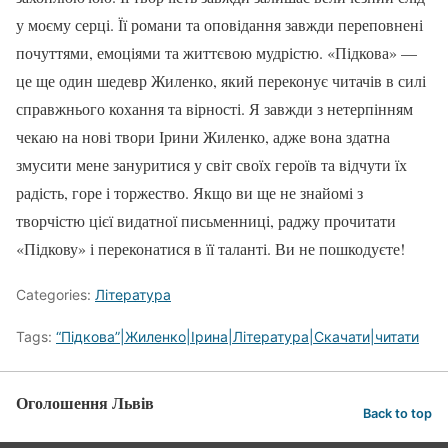
у моєму серці. Її романи та оповідання завжди переповнені
почуттями, емоціями та життєвою мудрістю. «Підкова» —
це ще один шедевр Жиленко, який переконує читачів в силі
справжнього кохання та вірності. Я завжди з нетерпінням
чекаю на нові твори Ірини Жиленко, адже вона здатна
змусити мене зануритися у світ своїх героїв та відчути їх
радість, горе і торжество. Якщо ви ще не знайомі з
творчістю цієї видатної письменниці, раджу прочитати
«Підкову» і переконатися в її таланті. Ви не пошкодуєте!
Categories:
Література
Tags:
“Підкова”|Жиленко|Ірина|Література|Скачати|читати
Оголошення Львів
Back to top