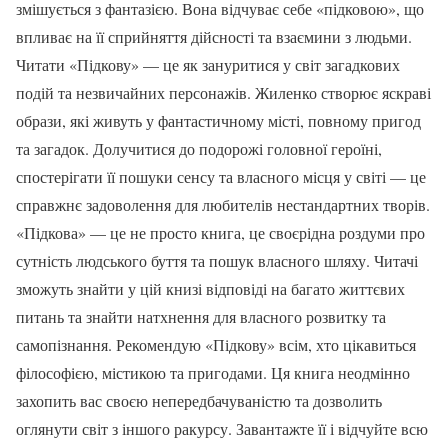
змішується з фантазією. Вона відчуває себе «підковою», що
впливає на її сприйняття дійсності та взаємини з людьми.
Читати «Підкову» — це як зануритися у світ загадкових
подій та незвичайних персонажів. Жиленко створює яскраві
образи, які живуть у фантастичному місті, повному пригод
та загадок. Долучитися до подорожі головної героїні,
спостерігати її пошуки сенсу та власного місця у світі — це
справжнє задоволення для любителів нестандартних творів.
«Підкова» — це не просто книга, це своєрідна роздуми про
сутність людського буття та пошук власного шляху. Читачі
зможуть знайти у цій книзі відповіді на багато життєвих
питань та знайти натхнення для власного розвитку та
самопізнання. Рекомендую «Підкову» всім, хто цікавиться
філософією, містикою та пригодами. Ця книга неодмінно
захопить вас своєю непередбачуваністю та дозволить
оглянути світ з іншого ракурсу. Завантажте її і відчуйте всю