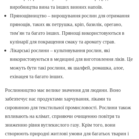
виробництва вина та інших винних напоїв.
Прянощівництво – вирощування рослин для отримання
прянощів, таких як петрушка, кріп, базилік, орегано,
тим’ян та багато інших. Прянощі використовуються в
кулінарії для покращення смаку та аромату страв.
Лікарські рослини – культивування рослин, які
використовуються в медицині для виготовлення ліків. Це
можуть бути такі рослини, як шалфей, ромашка, алое,
ехінацея та багато інших.
Рослинництво має велике значення для людини. Воно
забезпечує нас продуктами харчування, ліками та
сировиною для текстильної промисловості. Рослини також
впливають на клімат, сприяючи очищенню повітря та
зниженню рівня вуглекислого газу. Крім того, вони
створюють природні житлові умови для багатьох тварин і