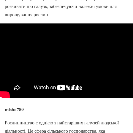
розвивати цю галузь, забезпечуючи належні умови для
вирощування рослин.
misha789
Рослинництво є однією з найстаріших галузей людської
діяльності. Це сфера сільського господарства, яка