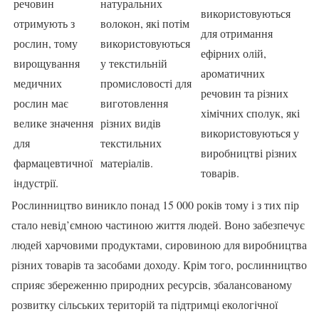
речовин
натуральних
використовуються
отримують з
волокон, які потім
для отримання
рослин, тому
використовуються
ефірних олій,
вирощування
у текстильній
ароматичних
медичних
промисловості для
речовин та різних
рослин має
виготовлення
хімічних сполук, які
велике значення
різних видів
використовуються у
для
текстильних
виробництві різних
фармацевтичної
матеріалів.
товарів.
індустрії.
Рослинництво виникло понад 15 000 років тому і з тих пір
стало невід’ємною частиною життя людей. Воно забезпечує
людей харчовими продуктами, сировиною для виробництва
різних товарів та засобами доходу. Крім того, рослинництво
сприяє збереженню природних ресурсів, збалансованому
розвитку сільських територій та підтримці екологічної