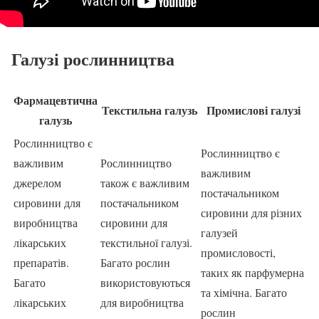
Галузі рослинництва
Фармацевтична
Текстильна галузь
Промислові галузі
галузь
Рослинництво є
Рослинництво є
важливим
Рослинництво
важливим
джерелом
також є важливим
постачальником
сировини для
постачальником
сировини для різних
виробництва
сировини для
галузей
лікарських
текстильної галузі.
промисловості,
препаратів.
Багато рослин
таких як парфумерна
Багато
використовуються
та хімічна. Багато
лікарських
для виробництва
рослин