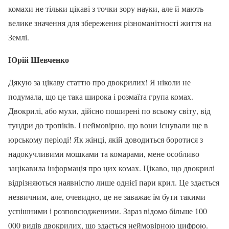
комахи не тільки цікаві з точки зору науки, але й мають
велике значення для збереження різноманітності життя на
Землі.
Юрій Шевченко
Дякую за цікаву статтю про двокрилих! Я ніколи не
подумала, що це така широка і розмаїта група комах.
Двокрилі, або мухи, дійсно поширені по всьому світу, від
тундри до тропіків. І неймовірно, що вони існували ще в
юрському періоді! Як жінці, якій доводиться боротися з
надокучливими мошками та комарами, мене особливо
зацікавила інформація про цих комах. Цікаво, що двокрилі
відрізняються наявністю лише однієї пари крил. Це здається
незвичним, але, очевидно, це не заважає їм бути такими
успішними і розповсюдженими. Зараз відомо більше 100
000 видів двокрилих, що здається неймовірною цифрою.