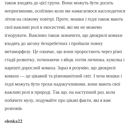
також входять до цієї групи. Вони можуть бути досить
неприємними, особливо коли ми намагаємося насолодитися
літом на свіжому повітрі. Проте, мошки і ґедзі також мають
свої важливі ролі в екосистемі, які ми не можемо
ігнорувати. Важливо також зазначити, що двокрилі комахи
входять до загону безхребетних і пройшли повну
метаморфозу. Це означає, що вони проростають через різні
стадії розвитку, починаючи з яйця, потім личинка, куколка і
нарешті дорослий комаха. Зараз я розумію, що двокрилі
комахи — це цікавий та різноманітний світ. І хоча мошки і
ґедзі можуть бути трохи надокучливими, вони мають свої
важливі ролі в природі. Так що, на наступний раз, коли
побачите муху, подумайте про цікаві факти, які я вам
розповів.
olenka22