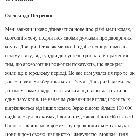
Олександр Петренко
Мені завжди цікаво дізнаватися нове про різні види комах, і
сьогодні я хочу поділитися своїми думками про двокрилих
комах. Двокрилі, такі як мошки і ґедзі, є поширеними по
всьому світу, від тундри до пустель тропіків. Я вражений
тим, що археологічні розкопки показують, що двокрилі
жили ще в юрському періоді. Це дає нам уявлення про те, як
довго ці комахи зберігаються на Землі. Двокрилі належать
до класу комах і відрізняються тим, що вони мають лише
одну пару крил. Це надає їм унікальний вигляд і робить їх
відрізняються від інших комах. Зараз відомо більше 100 000
видів двокрилих комах, і вони представлені по всій планеті.
Однією з найбільш відомих груп двокрилих комах є мухи.
Вони відомі своєю швидкістю і живучістю. Мошки і ґедзі