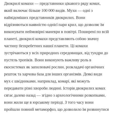
Двокрилі комахи — представники цікавого ряду комах,
який включає більше 100 000 видів. Мухи — одні з
найвідоміших представників двокрилих. Вони
відрізняються наявністю однієї пари крил, що дозволяє їм
виконувати неймовірні маневри в повітрі. Поширені по всій
планеті, двокрилі комахи представляють собою значну
частину безхребетних нашої планети. Ці комахи
зустрічаються у всіх природних середовищах, від тундри до
пустель тропіків. Вони виконують важливу роль в
екосистемах як запилювачі рослин, розкладачі органічних
решток та харчова база для інших організмів. Деякі види
мух є шкідниками, наприклад, комарі, які можуть
передавати різні хвороби людині. Історія двокрилих комах
сягає далеко назад — згідно з археологічними розкопками,
вони жили ще в юрському періоді. З того часу вони
пройшли повний метаморфоз, що дозволило їм розвинутися