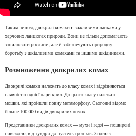
Таким чином, двокрилі комахи є важливими ланками у
харчових ланцюгах природи. Вони не тільки допомагають
запилювати рослини, але й забезпечують природну
боротьбу з шкідливими комахами та іншими шкідниками.
Розмноження двокрилих комах
Двокрилі комахи належать до класу комах і відрізняються
наявністю однієї пари крил. До цього класу належать
мошки, які пройшли повну метаморфозу. Сьогодні відомо
більше 100 000 видів двокрилих комах.
Представники двокрилих комах — мухи і ґедзі — поширені
повсюдно, від тундри до пустель тропіків. Згідно з