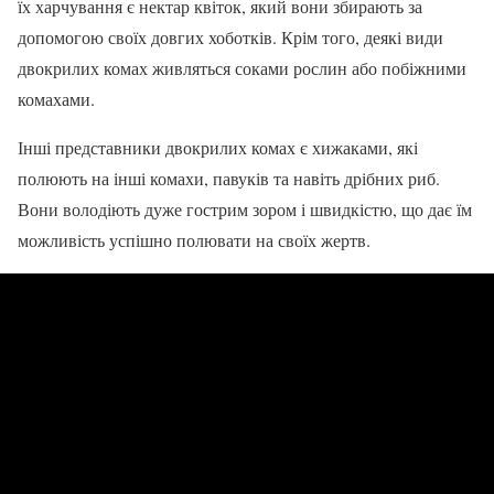
їх харчування є нектар квіток, який вони збирають за
допомогою своїх довгих хоботків. Крім того, деякі види
двокрилих комах живляться соками рослин або побіжними
комахами.
Інші представники двокрилих комах є хижаками, які
полюють на інші комахи, павуків та навіть дрібних риб.
Вони володіють дуже гострим зором і швидкістю, що дає їм
можливість успішно полювати на своїх жертв.