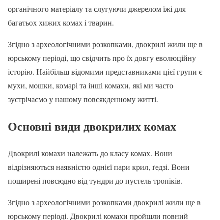
органічного матеріалу та слугуючи джерелом їжі для
багатьох хижих комах і тварин.
Згідно з археологічними розкопками, двокрилі жили ще в
юрському періоді, що свідчить про їх довгу еволюційну
історію. Найбільш відомими представниками цієї групи є
мухи, мошки, комарі та інші комахи, які ми часто
зустрічаємо у нашому повсякденному житті.
Основні види двокрилих комах
Двокрилі комахи належать до класу комах. Вони
відрізняються наявністю однієї пари крил, ґедзі. Вони
поширені повсюдно від тундри до пустель тропіків.
Згідно з археологічними розкопками двокрилі жили ще в
юрському періоді. Двокрилі комахи пройшли повний