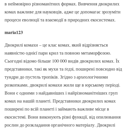
в неймовірно різноманітних формах. Вивчення двокрилих
комах важливе для науковців, адже це допомагає зрозуміти
процеси еволюції та взаємодії в природних екосистемах.
maria123
Двокрилі комахи – це клас комах, який відрізняється
наявністю однієї пари крил та повною метаморфозою.
Сьогодні відомо більше 100 000 видів двокрилих комах. Їх
представники, такі як мухи та ґедзі, поширені повсюдно від
тундри до пустель тропіків. Згідно з археологічними
розкопками, двокрилі комахи жили ще в юрському періоді.
Вони є одними з найдавніших і найрізноманітніших груп
комах на нашій планеті. Представники двокрилих комах
поширені по всій планеті і займають важливе місце в
екосистемі. Вони виконують різні функції, від опилювання
рослин до розкладання органічного матеріалу. Двокрилі