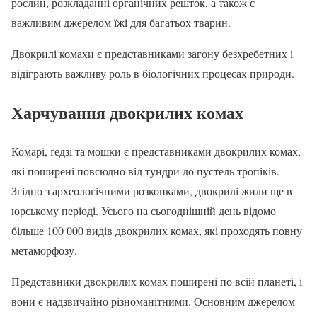
рослин, розкладанні органічних решток, а також є
важливим джерелом їжі для багатьох тварин.
Двокрилі комахи є представниками загону безхребетних і
відіграють важливу роль в біологічних процесах природи.
Харчування двокрилих комах
Комарі, ґедзі та мошки є представниками двокрилих комах,
які поширені повсюдно від тундри до пустель тропіків.
Згідно з археологічними розкопками, двокрилі жили ще в
юрському періоді. Усього на сьогоднішній день відомо
більше 100 000 видів двокрилих комах, які проходять повну
метаморфозу.
Представники двокрилих комах поширені по всій планеті, і
вони є надзвичайно різноманітними. Основним джерелом