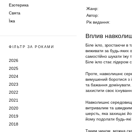
Езотерика
Жанр:
Свята
Автор:
Їжа
Рік видання:
Вплив навколиш
Біле ікло, зростаючи в 
ФІЛЬТР ЗА РОКАМИ
виживати за будь-яких 
самостійно шукати їжу т
2026
Біле ікло стає лідером 
2025
Проте, навколишнє серед
2024
вимушений боротися з і
2023
та бажання домінувати.
захистити своє існуванн
2022
2021
Навколишнє середовище 
витривалим та швидким, 
2020
шерсть, яка захищає йог
2019
йому подолати будь-які
2018
Таким чином, можна ска