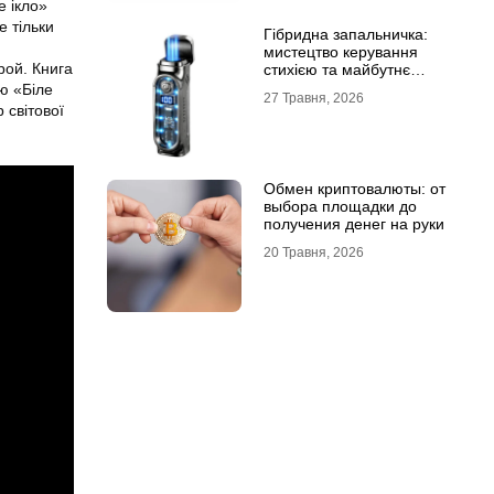
е ікло»
е тільки
Гібридна запальничка:
мистецтво керування
рой. Книга
стихією та майбутнє
портативного вогню
ю «Біле
27 Травня, 2026
 світової
Обмен криптовалюты: от
выбора площадки до
получения денег на руки
20 Травня, 2026