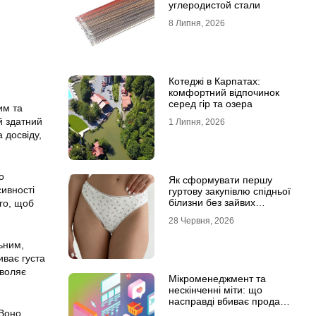
углеродистой стали
8 Липня, 2026
Котеджі в Карпатах:
комфортний відпочинок
серед гір та озера
им та
й здатний
1 Липня, 2026
 досвіду,
о
Як сформувати першу
ивності
гуртову закупівлю спідньої
білизни без зайвих
го, щоб
залишків на складі
28 Червня, 2026
ьним,
иває густа
зволяє
Мікроменеджмент та
нескінченні міти: що
насправді вбиває продажі
в IT-аутсорсі
 Воно