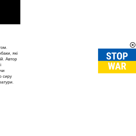
том.
баки, які
ій. Автор
і
ючи
о сиру
ратури.