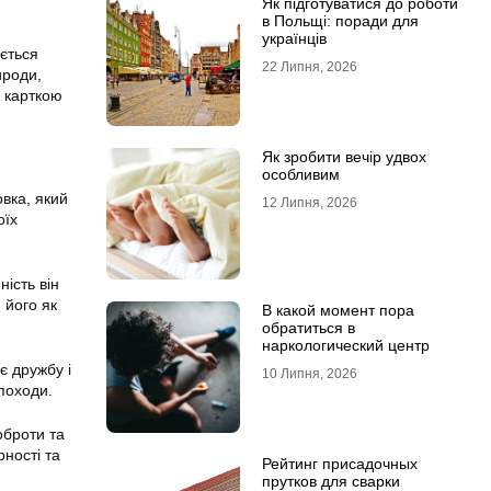
Як підготуватися до роботи
в Польщі: поради для
українців
ається
22 Липня, 2026
ироди,
ю карткою
Як зробити вечір удвох
особливим
овка, який
12 Липня, 2026
оїх
ність він
 його як
В какой момент пора
обратиться в
наркологический центр
є дружбу і
10 Липня, 2026
 походи.
оброти та
ності та
Рейтинг присадочных
прутков для сварки