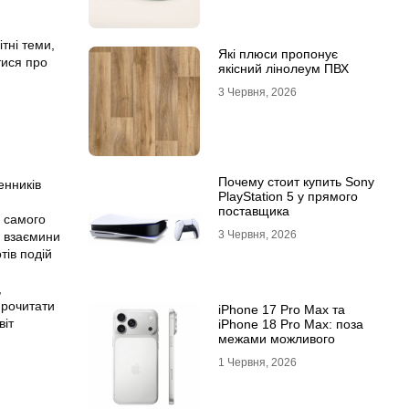
тні теми,
Які плюси пропонує
тися про
якісний лінолеум ПВХ
3 Червня, 2026
Почему стоит купить Sony
енників
PlayStation 5 у прямого
поставщика
о самого
3 Червня, 2026
, взаємини
тів подій
,
прочитати
iPhone 17 Pro Max та
віт
iPhone 18 Pro Max: поза
межами можливого
1 Червня, 2026