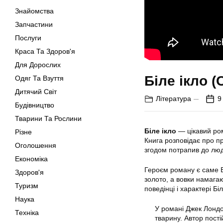
Знайомства
Запчастини
Послуги
Краса Та Здоров'я
Для Дорослих
Біле ікло 
Одяг Та Взуття
Дитячий Світ
Література
9
Будівництво
Тварини Та Рослини
Біле ікло
— цікавий ро
Різне
Книга розповідає про пр
Оголошення
згодом потрапив до люд
Економіка
Героєм роману є саме Б
Здоров'я
золото, а вовки намага
Туризм
поведінці і характері Б
Наука
У романі Джек Лондо
Техніка
тварину. Автор пості