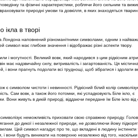
поведінку та фізичні характеристики, роблячи його сильним та виж
враховувати природні умови та довкілля, в яких знаходяться тварин
о ікла в творі
ка Лондона наповнений різноманітними символами, одним з найваж
Цей символ має глибоке значення і відображає різні аспекти твору.
или і могутності. Великий вовк, який народився з цим рідкісним атр
 він має надзвичайну силу, витривалість і загартованість. Ця містичн
й, і вони прагнуть подолати всі труднощі, щоб зібратися і здолати в
кож є символом чистоти і невинності. Рідкісний білий колір символізу
ість. Сам вовк, а також його потомки, які успадковують Біле ікло, є
. Вони живуть в дикій природі, віддаючи передане їм Біле ікло від 
ж символізує неможливість приховати свою справжню природу. Голо
тягання до дикої і незалежної природи, не дозволяючи йому підкоря
илам. Цей символ нагадує про те, що вкладені в людину інстинкти
и, і вони будуть виникати на поверхню незалежно від того, наскільки