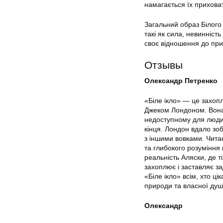
намагається їх прихова
Загальний образ Білого 
такі як сила, невинніст
своє відношення до прир
Отзывы
Олександр Петренко
«Біле ікло» — це захоп
Джеком Лондоном. Вона 
недоступному для людини
кінця. Лондон вдало зоб
з іншими вовками. Чита
та глибокого розуміння
реальність Аляски, де т
захоплює і заставляє за
«Біле ікло» всім, хто 
природи та власної душ
Олександр