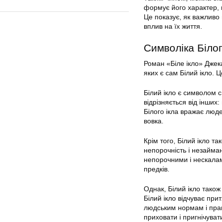
формує його характер, 
Це показує, як важливо 
вплив на їх життя.
Символіка Білог
Роман «Біле ікло» Дже
яких є сам Білий ікло. 
Білий ікло є символом с
відрізняється від інших:
Білого ікла вражає люде
вовка.
Крім того, Білий ікло та
непорочність і незайман
непорочними і нескалами
предків.
Однак, Білий ікло тако
Білий ікло відчуває при
людським нормам і прав
приховати і пригнічуват