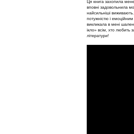
Ця книга захопила мене
вповні задовольнила мо
найсильніші виживають.
потужністю і емоційним 
викликала в мені шален
ікло» всім, хто любить 
літератури!