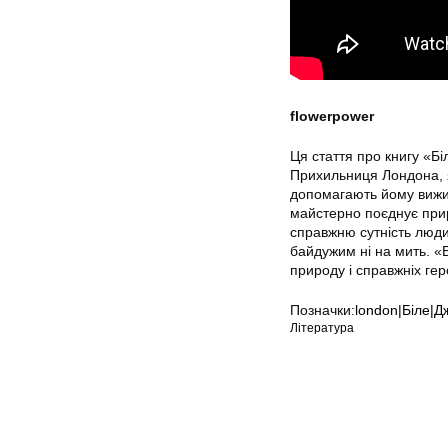
flowerpower
Ця стаття про книгу «Б
Прихильниця Лондона, я
допомагають йому вижит
майстерно поєднує прир
справжню сутність люд
байдужим ні на мить. «Б
природу і справжніх ге
Позначки:
london|Біле|Д
Література