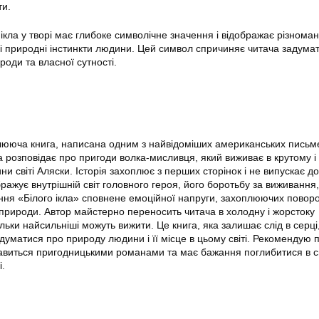
ти.
ікла у творі має глибоке символічне значення і відображає різномані
ь і природні інстинкти людини. Цей символ спричиняє читача задума
оди та власної сутності.
лююча книга, написана одним з найвідоміших американських письм
розповідає про пригоди волка-мисливця, який виживає в крутому і
 світі Аляски. Історія захоплює з перших сторінок і не випускає д
ражує внутрішній світ головного героя, його боротьбу за виживання
ння «Білого ікла» сповнене емоційної напруги, захоплюючих поворо
 природи. Автор майстерно переносить читача в холодну і жорстоку
ільки найсильніші можуть вижити. Це книга, яка залишає слід в серці
думатися про природу людини і її місце в цьому світі. Рекомендую 
цікавиться пригодницькими романами та має бажання поглибитися в с
і.