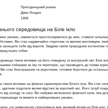
Пригодницький роман
Джек Лондон
1906
нього середовища на Біле ікло
таких умовах, навчається пристосовуватися до змін, ставати сильніш
обставин. Він стає надзвичайно спритним та вмілим мисливцем, яки
а захищати себе від ворогів. Завдяки своїм природним інстинктам та
серед інших собак.
овище також впливає на його поведінку та внутрішній світ. Біле ікл
ншими собаками за їжу та територію, що призводить до появи агрес
 Він стає безстрашним та жорстоким, готовим боротися до останньо
я.
також впливає на фізичні характеристики Білого ікла. Він стає сил
здатним подолати великі відстані за короткий час. Його тулуб покр
о від холоду та снігу. Він набуває величезної фізичної сили, яка до
 перешкоди та вижити в найворожіших умовах.
зати, що навколишнє середовище має великий вплив на Біле ікло.