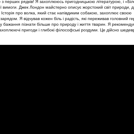
 з перших рядків! Я захоплююсь пригодницькою літературою, і «Біл
ї вимоги. Джек Лондон майстерно описує жорстокий світ природи, д
 Історія про волка, який стає напівдиким собакою, захоплює своєю
зарядом. Я відчував кожен біль і радість, які переживав головний ге
у бажання пізнати більше про природу і життя тварин. Я рекоменду
захоплюючі пригоди і глибокі філософські роздуми. Це дійсно шедевр