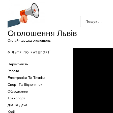
Оголошення
Перейти
Львів
до
вмісту
Оголошення Львів
Онлайн дошка оголошень
ФІЛЬТР ПО КАТЕГОРІЇ
Нерухомість
Робота
Електроніка Та Техніка
Спорт Та Відпочинок
Обладнання
Транспорт
Дім Та Дача
Хобі