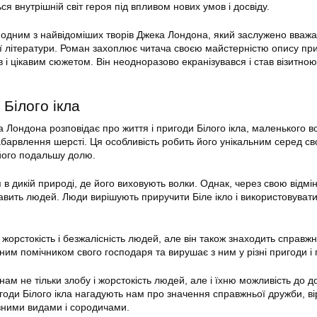
я внутрішній світ героя під впливом нових умов і досвіду.
а одним з найвідоміших творів Джека Лондона, який заслужено вваж
 літератури. Роман захоплює читача своєю майстерністю опису пр
 і цікавим сюжетом. Він неодноразово екранізувався і став візитно
 Білого ікла
 Лондона розповідає про життя і пригоди Білого ікла, маленького в
абарвлення шерсті. Ця особливість робить його унікальним серед св
 його подальшу долю.
 в дикій природі, де його виховують волки. Однак, через свою відмін
ікавить людей. Люди вирішують приручити Біле ікло і використовувати
о жорстокість і безжалісність людей, але він також знаходить справжн
ним помічником свого господаря та вирушає з ним у різні пригоди і
нам не тільки злобу і жорстокість людей, але і їхню можливість до д
годи Білого ікла нагадують нам про значення справжньої дружби, вір
зними видами і сородичами.