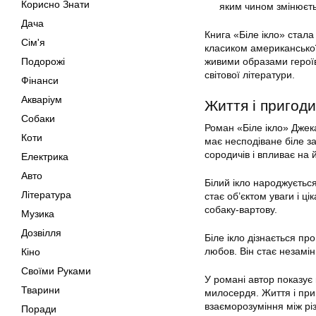
Корисно Знати
яким чином змінюєтьс
Дача
Книга «Біле ікло» стал
Сім'я
класиком американської
Подорожі
живими образами героїв
світової літератури.
Фінанси
Акваріум
Життя і пригоди
Собаки
Роман «Біле ікло» Джека
Коти
має несподіване біле з
сородичів і впливає на
Електрика
Авто
Білий ікло народжується
Література
стає об’єктом уваги і ц
собаку-вартову.
Музика
Дозвілля
Біле ікло дізнається пр
любов. Він стає незамін
Кіно
Своїми Руками
У романі автор показує 
Тварини
милосердя. Життя і при
взаєморозуміння між рі
Поради