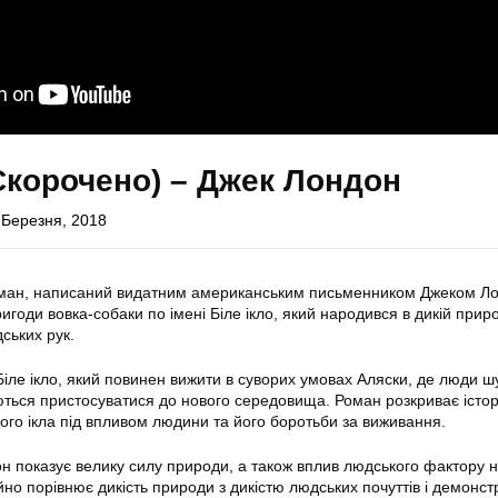
(Скорочено) – Джек Лондон
 Березня, 2018
ман, написаний видатним американським письменником Джеком Л
игоди вовка-собаки по імені Біле ікло, який народився в дикій приро
ських рук.
іле ікло, який повинен вижити в суворих умовах Аляски, де люди ш
ються пристосуватися до нового середовища. Роман розкриває істор
ілого ікла під впливом людини та його боротьби за виживання.
н показує велику силу природи, а також вплив людського фактору 
йно порівнює дикість природи з дикістю людських почуттів і демонст