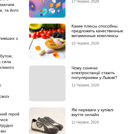
17 Червня, 2026
иваючим.
и, та його
Какие плюсы способны
предложить качественные
витаминные комплексы
ливіших з
15 Червня, 2026
ибутом,
а сила
еликого
Чому сонячні
електростанції стають
популярними у Львові?
є
12 Червня, 2026
своїх
Які переваги у купівлі
вний герой
взуття онлайн
тися
11 Червня, 2026
 трудно
 він