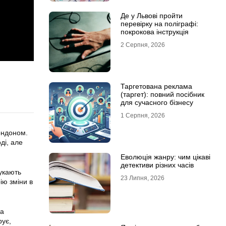
Де у Львові пройти
перевірку на поліграфі:
покрокова інструкція
2 Серпня, 2026
Таргетована реклама
(таргет): повний посібник
для сучасного бізнесу
1 Серпня, 2026
ондоном.
ді, але
Еволюція жанру: чим цікаві
детективи різних часів
укають
23 Липня, 2026
ію зміни в
на
рує,