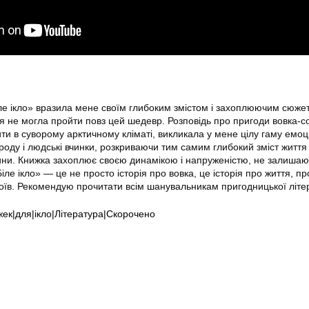
іле ікло» вразила мене своїм глибоким змістом і захоплюючим сюже
 не могла пройти повз цей шедевр. Розповідь про пригоди вовка-со
и в суворому арктичному кліматі, викликала у мене цілу гаму емоц
оду і людські вчинки, розкриваючи тим самим глибокий зміст життя 
ини. Книжка захоплює своєю динамікою і напруженістю, не залиша
іле ікло» — це не просто історія про вовка, це історія про життя, пр
роїв. Рекомендую прочитати всім шанувальникам пригодницької літе
жек|для|ікло|Література|Скорочено