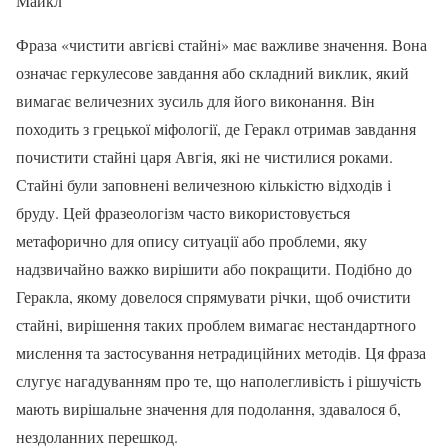
Майкл
Фраза «чистити авгієві стайні» має важливе значення. Вона
означає геркулесове завдання або складний виклик, який
вимагає величезних зусиль для його виконання. Він
походить з грецької міфології, де Геракл отримав завдання
почистити стайні царя Авгія, які не чистилися роками.
Стайні були заповнені величезною кількістю відходів і
бруду. Цей фразеологізм часто використовується
метафорично для опису ситуації або проблеми, яку
надзвичайно важко вирішити або покращити. Подібно до
Геракла, якому довелося спрямувати річки, щоб очистити
стайні, вирішення таких проблем вимагає нестандартного
мислення та застосування нетрадиційних методів. Ця фраза
слугує нагадуванням про те, що наполегливість і рішучість
мають вирішальне значення для подолання, здавалося б,
нездоланних перешкод.