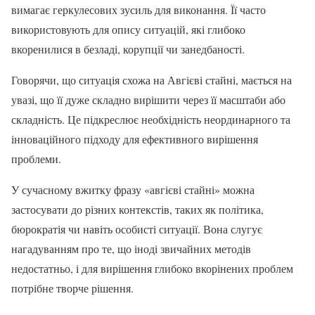
вимагає геркулесових зусиль для виконання. Її часто
використовують для опису ситуацій, які глибоко
вкоренилися в безладі, корупції чи занедбаності.
Говорячи, що ситуація схожа на Авгієві стайні, мається на
увазі, що її дуже складно вирішити через її масштаби або
складність. Це підкреслює необхідність неординарного та
інноваційного підходу для ефективного вирішення
проблеми.
У сучасному вжитку фразу «авгієві стайні» можна
застосувати до різних контекстів, таких як політика,
бюрократія чи навіть особисті ситуації. Вона слугує
нагадуванням про те, що іноді звичайних методів
недостатньо, і для вирішення глибоко вкорінених проблем
потрібне творче рішення.