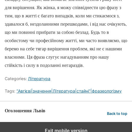
для вирішення. Як жінка, я можу співвіднести цю фразу з
тим, що в житті є багато випадків, коли ми стикаємося з,
здавалося б, нездоланними перешкодами, і від нас очікують,
що ми повинні прибрати за собою безлад. Будь то в
особистому чи професійному житті, ми часто виявляємо, що
беремо на себе тягар вирішення проблем, які не є нашими
власними. Ця фраза слугує нагадуванням про нашу
стійкість і силу в подоланні негараздів.
Categories:
Література
Tags:
“Авгієві|значення|Література|стайні”|фразеологізму
Оголошення Львів
Back to top
Exit mobile version