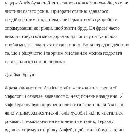
у царя Авгія була стайня з великою кількістю худоби, яку не
чистили багато років. Прибрати стайню здавалося
нездійсненним завданням, але Геракл зумів це зробити,
спрямувавши дві річки, щоб змити бруд. Ця фраза часто
використовується метафорично для опису ситуації або
проблеми, яка здається нездоланною. Вона передає ідею про
те, що з рішучістю і творчим мисленням можна подолати
навіть найскладніші виклики.
Джеймс Браун
Фраза «вичистити Авгієві стайні» походить з грецької
міфології і означає, здавалося б, нездійсненне завдання. У
міфі Гераклу було доручено очистити стайні царя Авгія, в
яких утримувалися тисячі голів худоби і які не чистилися
роками. Незважаючи на величезний виклик, Гераклу
вдалося спрямувати річку Алфей, щоб змити бруд за один