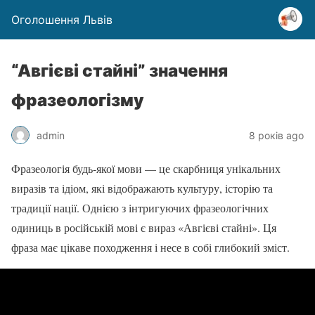
Оголошення Львів
“Авгієві стайні” значення
фразеологізму
admin
8 років ago
Фразеологія будь-якої мови — це скарбниця унікальних
виразів та ідіом, які відображають культуру, історію та
традиції нації. Однією з інтригуючих фразеологічних
одиниць в російській мові є вираз «Авгієві стайні». Ця
фраза має цікаве походження і несе в собі глибокий зміст.