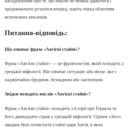
нагадуванням про те, що ніколи не можна здаватися і
продовжувати рухатися вперед, навіть перед обличчям
величезних викликів.
Питання-відповідь:
Що означає фраза «Авгієві стайні»?
Фраза «Авгієві стайні» — це фразеологізм, який походить з
грецької міфології. Він означає ситуацію або місце, яке є
надзвичайно брудним, безладним або хаотичним.
Звідки походить вислів «Авгієві стайні»?
Фраза «Авгієві стайні» походить з історії про Геракла та
його дванадцять справ у грецькій міфології. Одним з його
завдань було почистити стайні царя Авгія, в яких