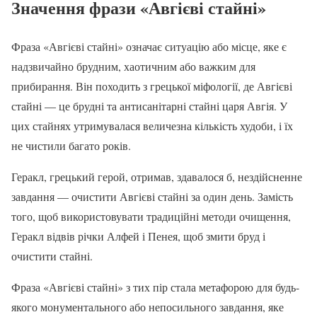
Значення фрази «Авгієві стайні»
Фраза «Авгієві стайні» означає ситуацію або місце, яке є
надзвичайно брудним, хаотичним або важким для
прибирання. Він походить з грецької міфології, де Авгієві
стайні — це брудні та антисанітарні стайні царя Авгія. У
цих стайнях утримувалася величезна кількість худоби, і їх
не чистили багато років.
Геракл, грецький герой, отримав, здавалося б, нездійсненне
завдання — очистити Авгієві стайні за один день. Замість
того, щоб використовувати традиційні методи очищення,
Геракл відвів річки Алфей і Пенея, щоб змити бруд і
очистити стайні.
Фраза «Авгієві стайні» з тих пір стала метафорою для будь-
якого монументального або непосильного завдання, яке