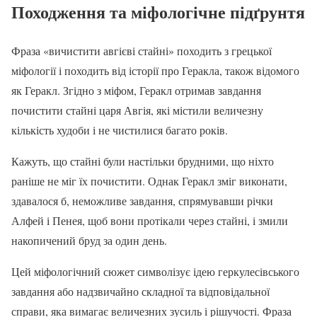
Походження та міфологічне підґрунтя
Фраза «вичистити авгієві стайні» походить з грецької
міфології і походить від історії про Геракла, також відомого
як Геракл. Згідно з міфом, Геракл отримав завдання
почистити стайні царя Авгія, які містили величезну
кількість худоби і не чистилися багато років.
Кажуть, що стайні були настільки брудними, що ніхто
раніше не міг їх почистити. Однак Геракл зміг виконати,
здавалося б, неможливе завдання, спрямувавши річки
Алфей і Пенея, щоб вони протікали через стайні, і змили
накопичений бруд за один день.
Цей міфологічний сюжет символізує ідею геркулесівського
завдання або надзвичайно складної та відповідальної
справи, яка вимагає величезних зусиль і рішучості. Фраза