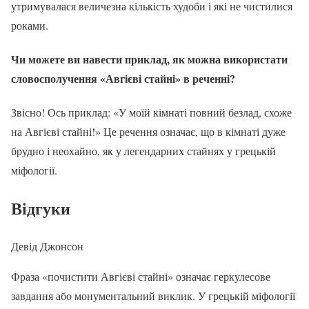
утримувалася величезна кількість худоби і які не чистилися
роками.
Чи можете ви навести приклад, як можна використати
словосполучення «Авгієві стайні» в реченні?
Звісно! Ось приклад: «У моїй кімнаті повний безлад, схоже
на Авгієві стайні!» Це речення означає, що в кімнаті дуже
брудно і неохайно, як у легендарних стайнях у грецькій
міфології.
Відгуки
Девід Джонсон
Фраза «почистити Авгієві стайні» означає геркулесове
завдання або монументальний виклик. У грецькій міфології