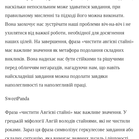
наскільки непосильним може здаватися завдання, при
правильному мисленні та підході його можна виконати.
Вона заохочує нас зустрічати наші проблеми віч-на-віч і не
ухилятися від важкої роботи, необхідної для досягнення
наших цілей. На завершення, фраза «чистити авгієві стайні»
має важливе значення як метафора подолання складних
викликів. Вона надихає нас бути стійкими та рішучими
перед обличчям негараздів, нагадуючи нам, що навіть
найскладніші завдання можна подолати завдяки
наполегливості та наполегливій праці.
SweetPanda
Фраза «чистити Авгієві стайні» має важливе значення. У
грецькій міфології Авгій володів стайнями, які не чистили
роками. Зараз ця фраза символізує геркулесове завдання або
складну ситуацію, яка вимагає значних зусиль і рішучості