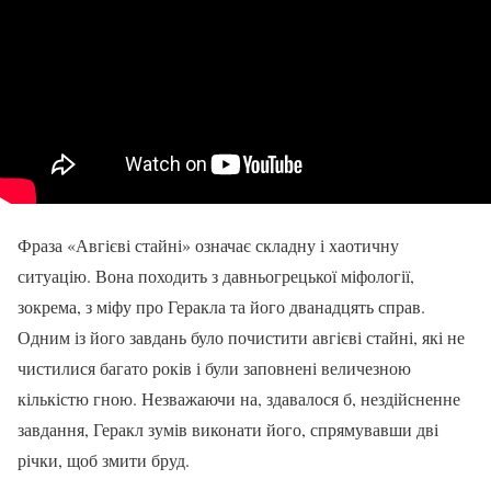
Фраза «Авгієві стайні» означає складну і хаотичну
ситуацію. Вона походить з давньогрецької міфології,
зокрема, з міфу про Геракла та його дванадцять справ.
Одним із його завдань було почистити авгієві стайні, які не
чистилися багато років і були заповнені величезною
кількістю гною. Незважаючи на, здавалося б, нездійсненне
завдання, Геракл зумів виконати його, спрямувавши дві
річки, щоб змити бруд.