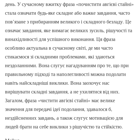
день. У сучасному вжитку фраза «почистити авгієві стайні»
стала означати будь-яке складне або важке завдання, часто
пов’язане з прибиранням великого і складного безладу. Це
означає завдання, яке вимагає великих зусиль, рішучості та
винахідливості для успішного виконання. Ця фраза
особливо актуальна в сучасному світі, де ми часто
стикаємося зі складними проблемами, які здаються
нездоланними. Вона слугує нагадуванням про те, що при
правильному підході та наполегливості можна подолати
навіть найскладніші виклики. Вона заохочує нас
вирішувати складні завдання, а не ухилятися від них.
Загалом, фраза «чистити авгієві стайні» має велике
значення для передачі ідеї подолання, здавалося б,
нездійсненних завдань, а також слугує мотивацією для
людей брати на себе виклики з рішучістю та стійкістю.