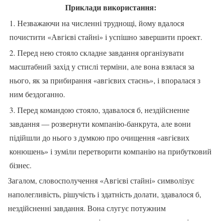
Приклади використання:
1. Незважаючи на численні труднощі, йому вдалося
почистити «Авгієві стайні» і успішно завершити проект.
2. Перед нею стояло складне завдання організувати
масштабний захід у стислі терміни, але вона взялася за
нього, як за прибирання «авгієвих стаєнь», і впоралася з
ним бездоганно.
3. Перед командою стояло, здавалося б, нездійсненне
завдання — розвернути компанію-банкрута, але вони
підійшли до нього з думкою про очищення «авгієвих
конюшень» і зуміли перетворити компанію на прибутковий
бізнес.
Загалом, словосполучення «Авгієві стайні» символізує
наполегливість, рішучість і здатність долати, здавалося б,
нездійсненні завдання. Вона слугує потужним