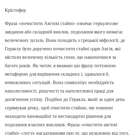
Крістофер
Фраза «почистити Авгієві стайні» означає геркулесове
завдання або складний виклик, подолання якого вимагає
величезних зусиль. Вона походить з грецької міфології, де
Гераклу було доручено почистити стайні царя Авгія, які
містили величезну кількість гною, що накопичився за
багато років. Як читач, я вважаю цю фразу потужною
метафорою для вирішення складних і, здавалося б,
неможливих ситуацій. Вона символізує необхідність
наполегливості, рішучості та наполегливої праці для
досягнення успіху. Подібно до Геракла, який за один день
спрямував річку, щоб очистити стайню, ми повинні
знаходити інноваційні та нестандартні рішення для
подолання власних викликів. Фраза «очистити авгієві
стайні» слугує нагадуванням про те, що незалежно від того,