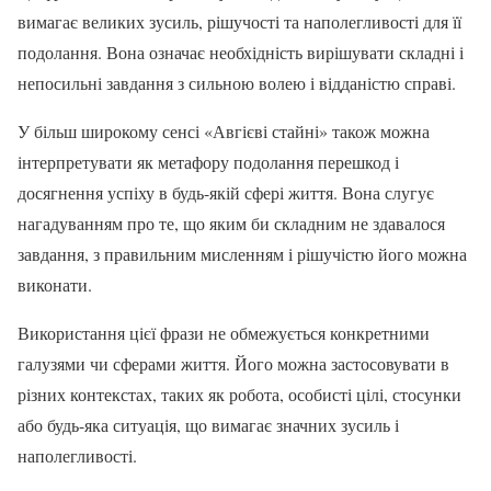
вимагає великих зусиль, рішучості та наполегливості для її
подолання. Вона означає необхідність вирішувати складні і
непосильні завдання з сильною волею і відданістю справі.
У більш широкому сенсі «Авгієві стайні» також можна
інтерпретувати як метафору подолання перешкод і
досягнення успіху в будь-якій сфері життя. Вона слугує
нагадуванням про те, що яким би складним не здавалося
завдання, з правильним мисленням і рішучістю його можна
виконати.
Використання цієї фрази не обмежується конкретними
галузями чи сферами життя. Його можна застосовувати в
різних контекстах, таких як робота, особисті цілі, стосунки
або будь-яка ситуація, що вимагає значних зусиль і
наполегливості.