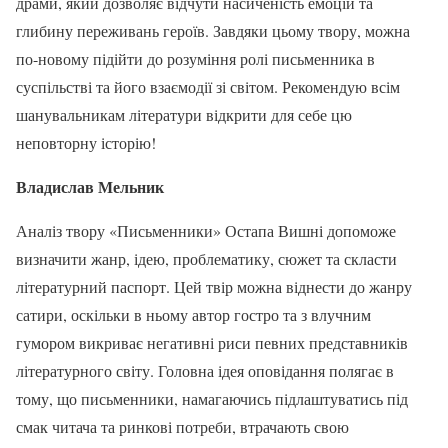
драми, який дозволяє відчути насиченість емоцій та
глибину переживань героїв. Завдяки цьому твору, можна
по-новому підійти до розуміння ролі письменника в
суспільстві та його взаємодії зі світом. Рекомендую всім
шанувальникам літератури відкрити для себе цю
неповторну історію!
Владислав Мельник
Аналіз твору «Письменники» Остапа Вишні допоможе
визначити жанр, ідею, проблематику, сюжет та скласти
літературний паспорт. Цей твір можна віднести до жанру
сатири, оскільки в ньому автор гостро та з влучним
гумором викриває негативні риси певних представників
літературного світу. Головна ідея оповідання полягає в
тому, що письменники, намагаючись підлаштуватись під
смак читача та ринкові потреби, втрачають свою