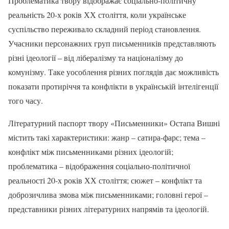
Проблематика твору відображає соціально-політичну
реальність 20-х років ХХ століття, коли українське
суспільство переживало складний період становлення.
Учасники персонажних груп письменників представляють
різні ідеології – від лібералізму та націоналізму до
комунізму. Таке уособлення різних поглядів дає можливість
показати протиріччя та конфлікти в українській інтелігенції
того часу.
Літературний паспорт твору «Письменники» Остапа Вишні
містить такі характеристики: жанр – сатира-фарс; тема –
конфлікт між письменниками різних ідеологій;
проблематика – відображення соціально-політичної
реальності 20-х років ХХ століття; сюжет – конфлікт та
доброзичлива змова між письменниками; головні герої –
представники різних літературних напрямів та ідеологій.