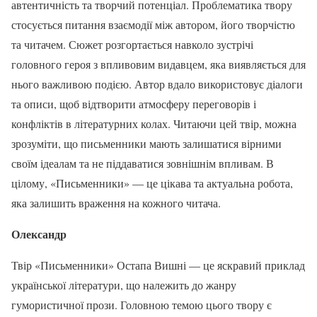
автентичність та творчий потенціал. Проблематика твору
стосується питання взаємодії між автором, його творчістю
та читачем. Сюжет розгортається навколо зустрічі
головного героя з впливовим видавцем, яка виявляється для
нього важливою подією. Автор вдало використовує діалоги
та описи, щоб відтворити атмосферу переговорів і
конфліктів в літературних колах. Читаючи цей твір, можна
зрозуміти, що письменники мають залишатися вірними
своїм ідеалам та не піддаватися зовнішнім впливам. В
цілому, «Письменники» — це цікава та актуальна робота,
яка залишить враження на кожного читача.
Олександр
Твір «Письменники» Остапа Вишні — це яскравий приклад
української літератури, що належить до жанру
гумористичної прози. Головною темою цього твору є