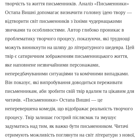
творчість та життя письменників. Аналіз «Письменники»
Остапа Вишні допомагає визначити головну ідею твору —
відтворити світ письменників з їхніми чудернацькими
звичками та особливостями. Автор глибоко проникає в
проблематику творчого процесу, показуючи, які труднощі
можуть виникнути на шляху до літературного шедевра. Цей
твір є сатиричним зображенням письменницького життя,
яке наповнене незвичайними персонажами,
непередбачуваними ситуаціями та комічними випадками.
Він показує, які випробування доводиться переживати
письменникам, аби зробити свій твір вдалим та цікавим для
читачів. «Письменники» Остапа Вишні — це
неперевершена комедія, що відображає реальність творчого
процесу. Твір залишає гострий післясмак та змушує
задуматись над тим, як важко бути письменником. Читачі
отримують можливість поглянути на світ літератури з нової,