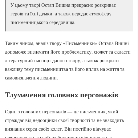
У цьому творі Остап Вишня прекрасно розкриває
героїв та їхні думки, а також передає атмосферу
письменницького середовища.
Таким чином, аналіз твору «Письменники» Остапа Вишні
допоможе визначити його проблематику, сюжет та скласти
літературний паспорт даного твору, а також розкрити
важливу тему письменництва та його вплив на життя та
самовизначення людини.
Тлумачення головних персонажів
Один з головних персонажів — це письменник, який
страждає від недооцінки своєї творчості та не знаходить
визнання серед своїх колег. Він постійно відчуває
невпевненість у своїх здібностях та відчуженість у