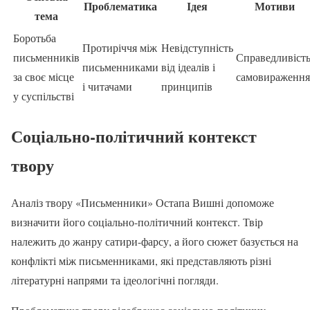
Проблематика
Ідея
Мотиви
тема
Боротьба
Протиріччя між
Невідступність
письменників
Справедливість
письменниками
від ідеалів і
за своє місце
самовираження
і читачами
принципів
у суспільстві
Соціально-політичний контекст
твору
Аналіз твору «Письменники» Остапа Вишні допоможе
визначити його соціально-політичний контекст. Твір
належить до жанру сатири-фарсу, а його сюжет базується на
конфлікті між письменниками, які представляють різні
літературні напрями та ідеологічні погляди.