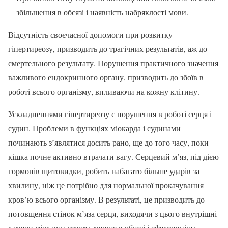
збільшення в обсязі і наявність набряклості мови.
Відсутність своєчасної допомоги при розвитку
гіпертиреозу, призводить до трагічних результатів, аж до
смертельного результату. Порушення практичного значення
важливого ендокринного органу, призводить до збоїв в
роботі всього організму, впливаючи на кожну клітину.
Ускладненнями гіпертиреозу є порушення в роботі серця і
судин. Проблеми в функціях міокарда і судинами
починають з’являтися досить рано, ще до того часу, поки
кішка почне активно втрачати вагу. Серцевий м’яз, під дією
гормонів щитовидки, робить набагато більше ударів за
хвилину, ніж це потрібно для нормальної прокачування
кров’ю всього організму. В результаті, це призводить до
потовщення стінок м’яза серця, виходячи з цього внутрішні
камери міокарда стають менше в обсязі і ефективність