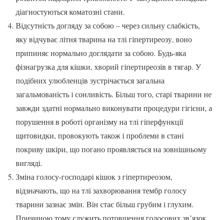
діагностуються коматозні стани.
Відсутність догляду за собою – через сильну слабкість,
яку відчуває літня тварина на тлі гіпертиреозу, воно
припиняє нормально доглядати за собою. Будь-яка
фізнагрузка для кішки, хворий гіпертиреозів в тягар. У
подібних улюбленців зустрічається загальна
загальмованість і сонливість. Більш того, старі тварини не
завжди здатні нормально виконувати процедури гігієни, а
порушення в роботі організму на тлі гіперфункції
щитовидки, провокують також і проблеми в стані
покриву шкіри, що погано проявляється на зовнішньому
вигляді.
Зміна голосу-господарі кішок з гіпертиреозом,
відзначають, що на тлі захворювання тембр голосу
тварини зазнає змін. Він стає більш грубим і глухим.
Причиною тому служить потовщення голосових зв’язок,