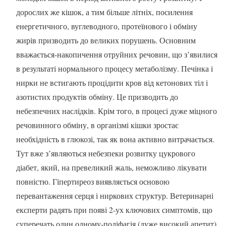
дорослих же кішок, а тим більше літніх, посилення
енергетичного, вуглеводного, протеїнового і обміну
жирів призводить до великих порушень. Основним
вважається-накопичення отруйних речовин, що з’явилися
в результаті нормального процесу метаболізму. Печінка і
нирки не встигають процідити кров від кетонових тіл і
азотистих продуктів обміну. Це призводить до
небезпечних наслідків. Крім того, в процесі дуже міцного
речовинного обміну, в організмі кішки зростає
необхідність в глюкозі, так як вона активно витрачається.
Тут вже з’являються небезпеки розвитку цукрового
діабет, який, на превеликий жаль, неможливо лікувати
повністю. Гіпертиреоз виявляється основою
перевантаження серця і ниркових структур. Ветеринарні
експерти радять при появі 2-ух ключових симптомів, що
суперечать один одному-поліфагія (дуже високий апетит)