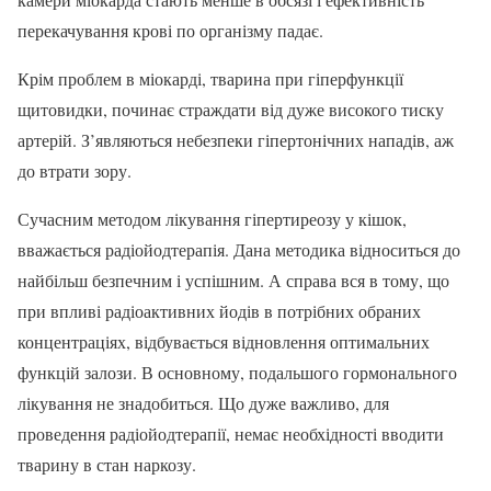
перекачування крові по організму падає.
Крім проблем в міокарді, тварина при гіперфункції
щитовидки, починає страждати від дуже високого тиску
артерій. З’являються небезпеки гіпертонічних нападів, аж
до втрати зору.
Сучасним методом лікування гіпертиреозу у кішок,
вважається радіойодтерапія. Дана методика відноситься до
найбільш безпечним і успішним. А справа вся в тому, що
при впливі радіоактивних йодів в потрібних обраних
концентраціях, відбувається відновлення оптимальних
функцій залози. В основному, подальшого гормонального
лікування не знадобиться. Що дуже важливо, для
проведення радіойодтерапії, немає необхідності вводити
тварину в стан наркозу.