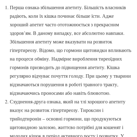
Перша ознака-збільшення апетиту. Більшість власників
радіють, коли їх кішка починає більше їсти. Адже
хороший апетит часто ототожнюється з прекрасним
здоров’ям. В даному випадку, все абсолютно навпаки.
Збільшення апетиту може вказувати на розвиток
гіпертиреозу. Відомо, що гормони щитовидки впливають
на процеси обміну. Надмірне вироблення тиреоїдних
гормонів призводить до підвищення апетиту. Кішка
регулярно відчуває почуття голоду. При цьому у тварини
відзначаються порушення в роботі травного тракту,
відзначаючись проносами або навіть блювотою.
Схуднення-друга ознака, який на тлі хорошого апетиту
вказує на розвиток гіпертиреозу. Тироксин і
трийодтиронін – основні гормони, що продукуються
щитовидною залозою, життєво потрібні для кошенят і
молодих кішок в період активного росту і розвитку. У