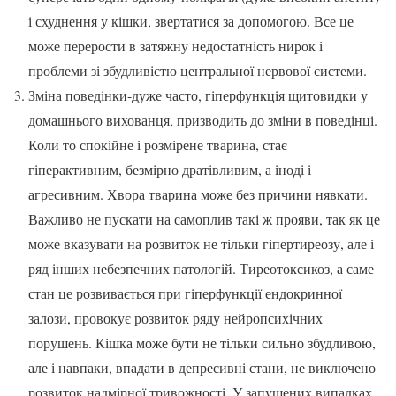
і схуднення у кішки, звертатися за допомогою. Все це
може перерости в затяжну недостатність нирок і
проблеми зі збудливістю центральної нервової системи.
Зміна поведінки-дуже часто, гіперфункція щитовидки у
домашнього вихованця, призводить до зміни в поведінці.
Коли то спокійне і розмірене тварина, стає
гіперактивним, безмірно дратівливим, а іноді і
агресивним. Хвора тварина може без причини нявкати.
Важливо не пускати на самоплив такі ж прояви, так як це
може вказувати на розвиток не тільки гіпертиреозу, але і
ряд інших небезпечних патологій. Тиреотоксикоз, а саме
стан це розвивається при гіперфункції ендокринної
залози, провокує розвиток ряду нейропсихічних
порушень. Кішка може бути не тільки сильно збудливою,
але і навпаки, впадати в депресивні стани, не виключено
розвиток надмірної тривожності. У запущених випадках