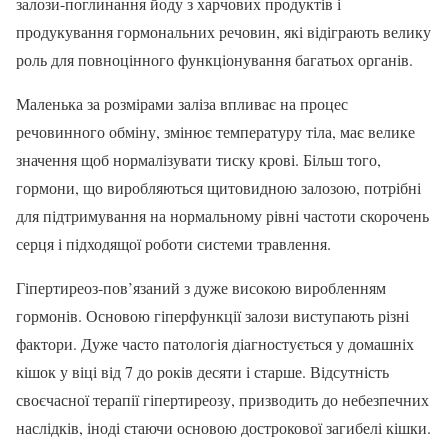
залози-поглинання йоду з харчових продуктів і
продукування гормональних речовин, які відіграють велику
роль для повноцінного функціонування багатьох органів.
Маленька за розмірами заліза впливає на процес
речовинного обміну, змінює температуру тіла, має велике
значення щоб нормалізувати тиску крові. Більш того,
гормони, що виробляються щитовидною залозою, потрібні
для підтримування на нормальному рівні частоти скорочень
серця і підходящої роботи системи травлення.
Гіпертиреоз-пов’язаний з дуже високою виробленням
гормонів. Основою гіперфункції залози виступають різні
фактори. Дуже часто патологія діагностується у домашніх
кішок у віці від 7 до років десяти і старше. Відсутність
своєчасної терапії гіпертиреозу, призводить до небезпечних
наслідків, іноді стаючи основою дострокової загибелі кішки.