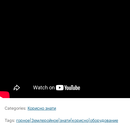
Categories:
Корисно знати
Tags:
горное|Землеройное|знати|корисно|оборудование