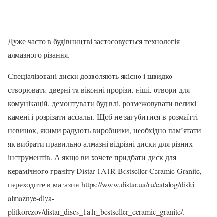
Дуже часто в будівництві застосовується технологія
алмазного різання.
Спеціалізовані диски дозволяють якісно і швидко
створювати дверні та віконні прорізи, ніші, отвори для
комунікацій, демонтувати будівлі, розмежовувати великі
камені і розрізати асфальт. Щоб не загубитися в розмаїтті
новинок, якими радують виробники, необхідно пам’ятати
як вибрати правильно алмазні відрізні диски для різних
інструментів. А якщо ви хочете придбати диск для
керамічного граніту Distar 1A1R Bestseller Ceramic Granite,
переходите в магазин https://www.distar.ua/ru/catalog/diski-
almaznye-dlya-
plitkorezov/distar_discs_1a1r_bestseller_ceramic_granite/.