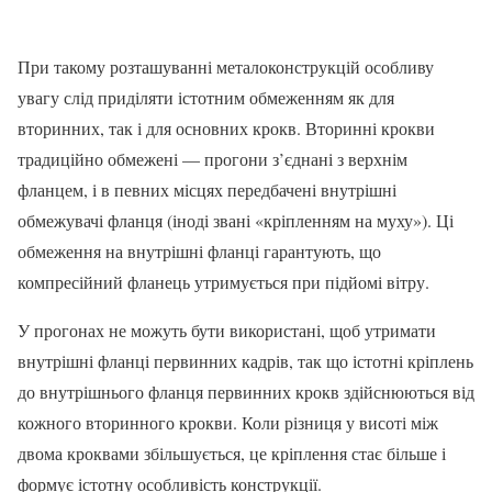
При такому розташуванні металоконструкцій особливу
увагу слід приділяти істотним обмеженням як для
вторинних, так і для основних крокв. Вторинні крокви
традиційно обмежені — прогони з’єднані з верхнім
фланцем, і в певних місцях передбачені внутрішні
обмежувачі фланця (іноді звані «кріпленням на муху»). Ці
обмеження на внутрішні фланці гарантують, що
компресійний фланець утримується при підйомі вітру.
У прогонах не можуть бути використані, щоб утримати
внутрішні фланці первинних кадрів, так що істотні кріплень
до внутрішнього фланця первинних крокв здійснюються від
кожного вторинного крокви. Коли різниця у висоті між
двома кроквами збільшується, це кріплення стає більше і
формує істотну особливість конструкції.