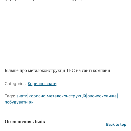
Більше про металоконструкції ТБС на сайті компанії
Categories:
Корисно знати
Tags:
знати|корисно|металоконструкцій|овочесховища|
побудувати|як
Оголошення Львів
Back to top