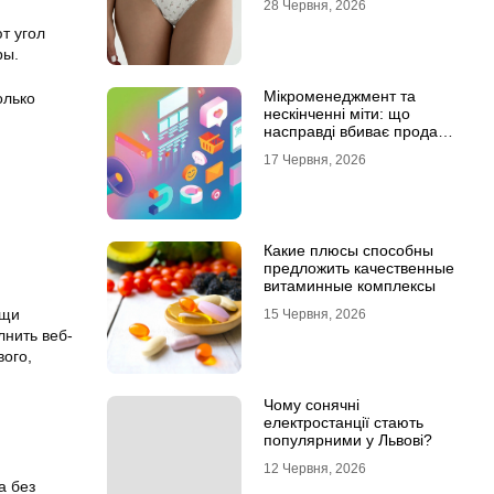
28 Червня, 2026
т угол
ры.
Мікроменеджмент та
олько
нескінченні міти: що
насправді вбиває продажі
в IT-аутсорсі
17 Червня, 2026
Какие плюсы способны
предложить качественные
витаминные комплексы
ощи
15 Червня, 2026
лнить веб-
вого,
Чому сонячні
електростанції стають
популярними у Львові?
12 Червня, 2026
а без