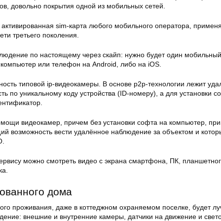
ов, довольно покрытия одной из мобильных сетей.
я активированная sim-карта любого мобильного оператора, приме
ети третьего поколения.
людение по настоящему через скайп: нужно будет один мобильный 
компьютер или телефон на Android, либо на iOS.
ность типовой ip-видеокамеры. В основе p2p-технологии лежит уд
ть по уникальному коду устройства (ID-номеру), а для установки 
ентификатор.
мощи видеокамер, причем без установки софта на компьютер, пр
ий возможность вести удалённое наблюдение за объектом и котор
О.
ервису можно смотреть видео с экрана смартфона, ПК, планшетно
ка.
ованного дома
ного проживания, даже в коттеджном охраняемом поселке, будет л
дение: внешние и внутренние камеры, датчики на движение и свет