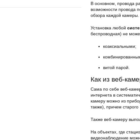
В основном, провода р
возможности провода п
обзора каждой камеры.
Установка любой
сист
беспроводная) не може
коаксиальными;
комбинированным
витой парой.
Как из веб-кам
Сама по себе веб-каме
интернета в системати
камеру можно из прибор
также), причем старого
Также веб-камеру выпо
На объектах, где стаци
видеонаблюдение можно