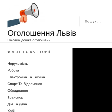
Оголошення
Перейти
Львів
до
вмісту
Оголошення Львів
Онлайн дошка оголошень
ФІЛЬТР ПО КАТЕГОРІЇ
Нерухомість
Робота
Електроніка Та Техніка
Спорт Та Відпочинок
Обладнання
Транспорт
Дім Та Дача
Хобі