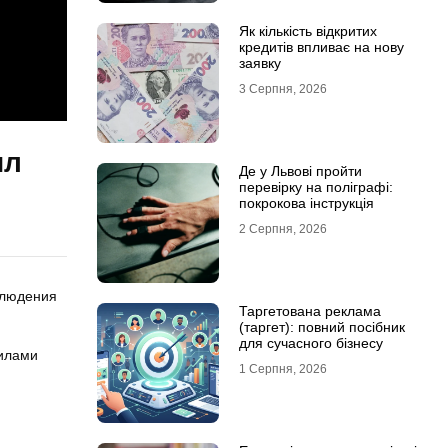
Як кількість відкритих
кредитів впливає на нову
заявку
3 Серпня, 2026
ил
Де у Львові пройти
перевірку на поліграфі:
покрокова інструкція
2 Серпня, 2026
блюдения
Таргетована реклама
(таргет): повний посібник
для сучасного бізнесу
силами
1 Серпня, 2026