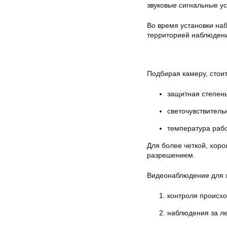
звуковые сигнальные ус
Во время установки на
территорией наблюдени
Подбирая камеру, стои
защитная степень
светочувствитель
температура раб
Для более четкой, хор
разрешением.
Видеонаблюдение для 
контроля происх
наблюдения за л