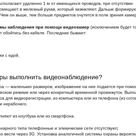
асполагают удаленно 1 м от имеющихся проводов, при отсутствии
омещают в железный рукав, который заземляют. Дальше формирую
 Чем он выше, тем больше предметов очутится в поле зрения каме
емы наблюдения при помощи видеокамер
(исключением будет т
т обойтись без кабеля. Последние бывают:
и с едой;
еры выполнить видеонаблюдение?
ра — маленьких размеров, изображение на нее подается при пом
ческом режиме или через конкретный временной промежуток. Выпо
а для видеорегистрации, из компьютера или из телефона (из сото
 и нерабочего.
лняют из ноутбука или из смартфона.
онарного типа телефонные и элекические сети отсутствуют,
 вести через 3G. Установка аналогичной системы охраны вероятн