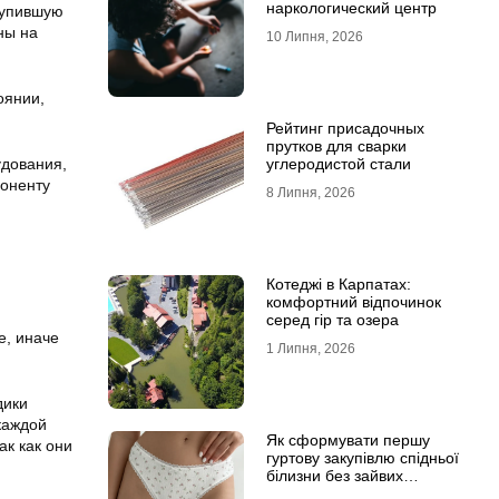
наркологический центр
тупившую
ны на
10 Липня, 2026
оянии,
Рейтинг присадочных
прутков для сварки
углеродистой стали
удования,
поненту
8 Липня, 2026
Котеджі в Карпатах:
комфортний відпочинок
серед гір та озера
е, иначе
1 Липня, 2026
дики
каждой
Як сформувати першу
ак как они
гуртову закупівлю спідньої
білизни без зайвих
залишків на складі