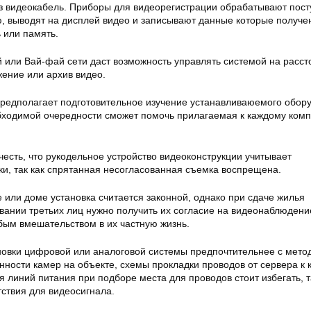
з видеокабель. Приборы для видеорегистрации обрабатывают пос
 выводят на дисплей видео и записывают данные которые получе
 или память.
 или Вай-фай сети даст возможность управлять системой на расст
жение или архив видео.
редполагает подготовительное изучение устанавливаюемого обор
еобходимой очередности сможет помочь прилагаемая к каждому ком
есть, что рукодельное устройство видеоконструкции учитывает
ки, так как спрятанная несогласованная съемка воспрещена.
 или доме установка считается законной, однако при сдаче жилья
вании третьих лиц нужно получить их согласие на видеонаблюдени
убым вмешательством в их частную жизнь.
новки цифровой или аналоговой системы предпочтительнее с мето
нности камер на объекте, схемы прокладки проводов от сервера к 
линий питания при подборе места для проводов стоит избегать, т
ствия для видеосигнала.