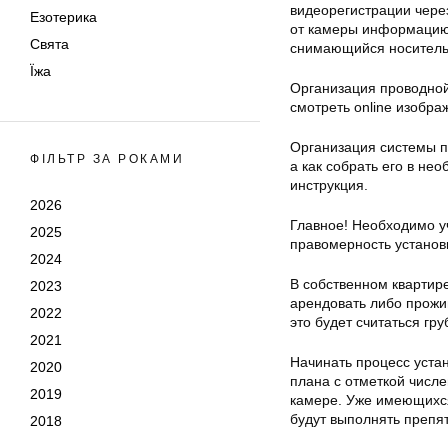
видеорегистрации чере
Езотерика
от камеры информацию,
Свята
снимающийся носитель
Їжа
Организация проводной
смотреть online изобра
Организация системы п
ФІЛЬТР ЗА РОКАМИ
а как собрать его в н
инструкция.
2026
Главное! Необходимо уч
2025
правомерность установ
2024
В собственном квартире
2023
арендовать либо прожи
2022
это будет считаться гр
2021
Начинать процесс уста
2020
плана с отметкой числе
2019
камере. Уже имеющихся 
будут выполнять препят
2018