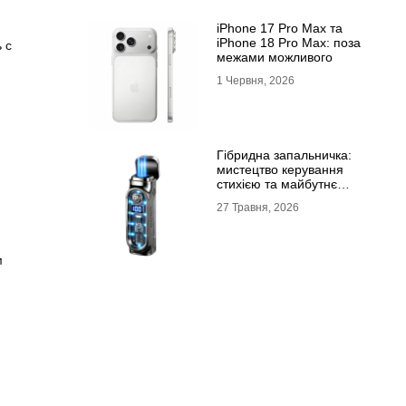
iPhone 17 Pro Max та
iPhone 18 Pro Max: поза
 с
межами можливого
1 Червня, 2026
Гібридна запальничка:
мистецтво керування
стихією та майбутнє
портативного вогню
27 Травня, 2026
м