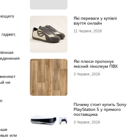
няющего
Які переваги у купівлі
взуття онлайн
11 Червня, 2026
гаджет,
алённая
соединения
Які плюси пропонує
якісний лінолеум ПВХ
3 Червня, 2026
именяют
ый не
го
Почему стоит купить Sony
PlayStation 5 у прямого
поставщика
3 Червня, 2026
учше
овые или