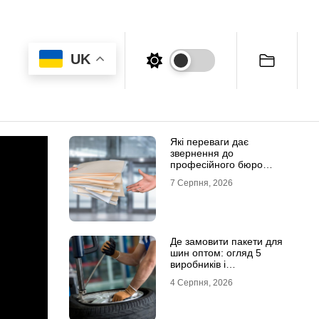
UK
Які переваги дає
звернення до
професійного бюро
перекладів
7 Серпня, 2026
Де замовити пакети для
шин оптом: огляд 5
виробників і
постачальників в Україні
4 Серпня, 2026