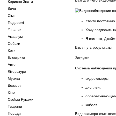
Вам для чего видеона
Корисно Знати
Дача
Сім'я
Кто-то постоянно
Подорожі
Фінанси
Хочу подловить н
Акваріум
Я вам что, Джейм
Собаки
Взглянуть результаты
Коти
Електрика
Загрузка …
Авто
Система наблюдения пр
Література
Музика
видеокамеры;
Дозвілля
дисплея;
Кіно
обрабатывающего
Своїми Руками
кабеля.
Тварини
Поради
Видеокамера считывае