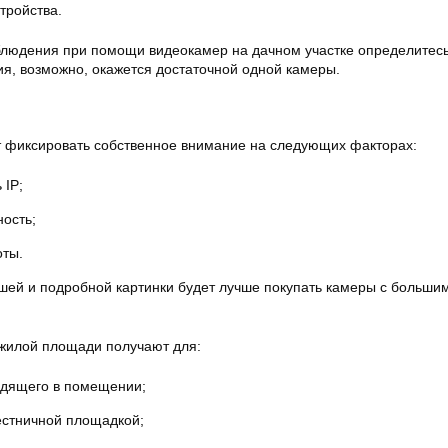
тройства.
блюдения при помощи видеокамер на дачном участке определитесь
я, возможно, окажется достаточной одной камеры.
т фиксировать собственное внимание на следующих факторах:
 IP;
ность;
оты.
ошей и подробной картинки будет лучше покупать камеры с больши
жилой площади получают для:
одящего в помещении;
естничной площадкой;