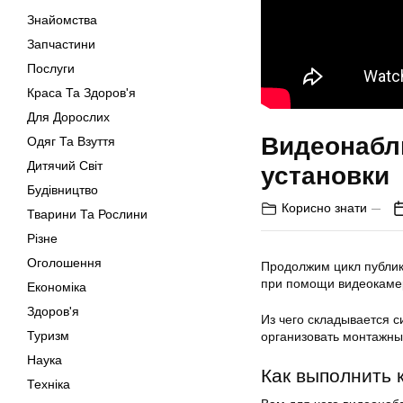
Знайомства
Запчастини
Послуги
Краса Та Здоров'я
Для Дорослих
Видеонабл
Одяг Та Взуття
Дитячий Світ
установки
Будівництво
Корисно знати
Тварини Та Рослини
Різне
Оголошення
Продолжим цикл публик
при помощи видеокаме
Економіка
Здоров'я
Из чего складывается 
Туризм
организовать монтажны
Наука
Как выполнить 
Техніка