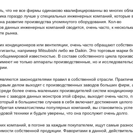
ть, что не все фирмы одинаково квалифицированны во многих обла
ика гораздо лучше у специальных инженерных компаний, которые в
на развитие производства упомянутого оборудования. Кол-во
ов данных инженерных компаний сводится, очень часто, к несколь
те рынка.
их кондиционеров или вентиляции, очень часто обращают собстве
ганты, например Mitsubishi либо же Daikin. Это торговые марки 
общемировой известностью. В составе собственного цикла произв
имеют не только аппараты производственные, но и исследовательс
рии.
 являются законодателями правил в собственной отрасли. Практиче
ервым делом выходят с производственных заводов больших фирм, 
среди более очень маленьких производителей систем кондиционир
ине с заводов данных монстров этой сферы, выходит очень часто, 
который в большинстве случаев в себя включает достижения целого
обретая климатсистемы популярных компаний, вы становитесь ус
овой техники и будьте уверены, что она прослужит очень долго.
их компаний, в погоне за каждым покупателем, ищут самые разно
имости собственной продукции. Фаворитами в данной, действитель