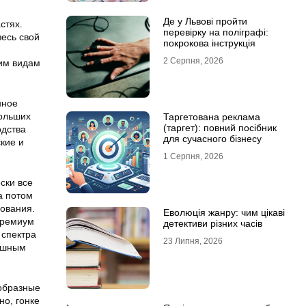
Де у Львові пройти
стях.
перевірку на поліграфі:
есь свой
покрокова інструкція
2 Серпня, 2026
ким видам
нное
больших
Таргетована реклама
(таргет): повний посібник
одства
для сучасного бізнесу
кие и
1 Серпня, 2026
ски все
а потом
ования.
Еволюція жанру: чим цікаві
премиум
детективи різних часів
 спектра
23 Липня, 2026
пешным
образные
но, гонке