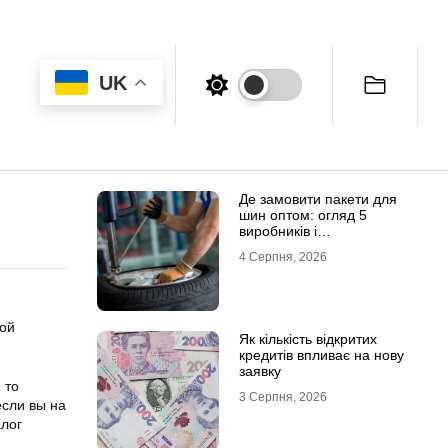
UK
Де замовити пакети для
шин оптом: огляд 5
виробників і
постачальників в Україні
4 Серпня, 2026
мой
Як кількість відкритих
кредитів впливає на нову
заявку
 то
3 Серпня, 2026
если вы на
алог