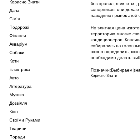
Корисно Знати
без правил, являются, 
соперников, они делаю
Дача
наводняют рынок этой 
Сім'я
Подорожі
Не элитная цена изгото
территорию многие сво
Фінанси
кондиционеров. Конечно
Акваріум
собирались на головны
важно определить, како
Собаки
необходимо делать выб
Коти
Електрика
Позначки:
Выбираем|зна
Корисно Знати
Авто
Література
Музика
Дозвілля
Кіно
Своїми Руками
Тварини
Поради