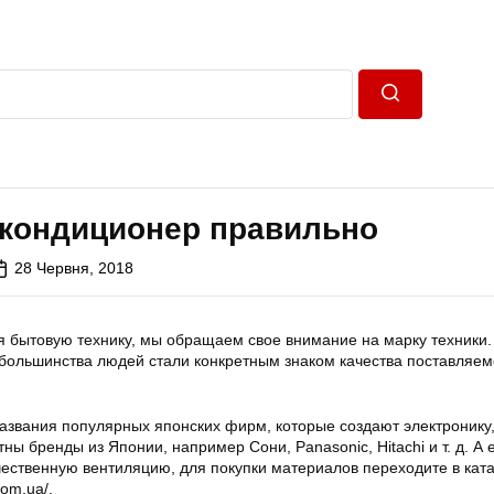
Пошук
кондиционер правильно
28 Червня, 2018
я бытовую технику, мы обращаем свое внимание на марку техники.
большинства людей стали конкретным знаком качества поставляе
названия популярных японских фирм, которые создают электронику,
ны бренды из Японии, например Сони, Panasonic, Hitachi и т. д. А 
чественную вентиляцию, для покупки материалов переходите в кат
com.ua/.