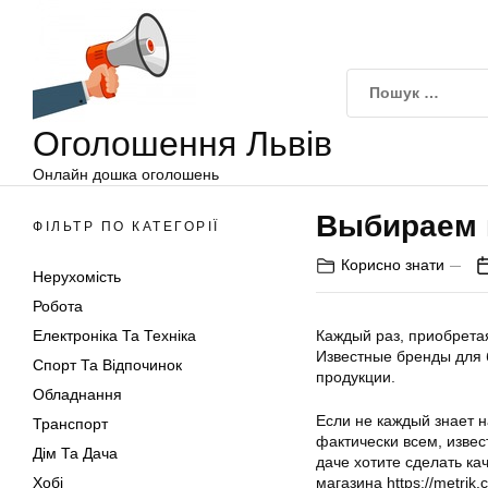
Оголошення
Перейти
Львів
до
вмісту
Оголошення Львів
Онлайн дошка оголошень
Выбираем 
ФІЛЬТР ПО КАТЕГОРІЇ
Корисно знати
Нерухомість
Робота
Електроніка Та Техніка
Каждый раз, приобрета
Известные бренды для 
Спорт Та Відпочинок
продукции.
Обладнання
Если не каждый знает 
Транспорт
фактически всем, извест
Дім Та Дача
даче хотите сделать ка
Хобі
магазина https://metrik.