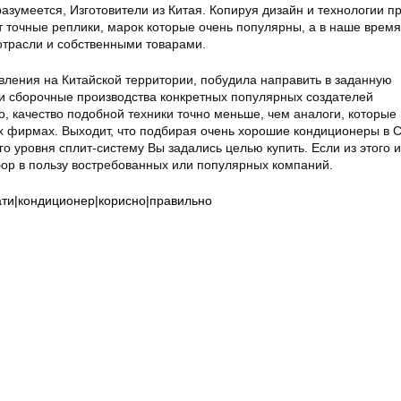
разумеется, Изготовители из Китая. Копируя дизайн и технологии 
т точные реплики, марок которые очень популярны, а в наше время
отрасли и собственными товарами.
вления на Китайской территории, побудила направить в заданную
и сборочные производства конкретных популярных создателей
, качество подобной техники точно меньше, чем аналоги, которые
х фирмах. Выходит, что подбирая очень хорошие кондиционеры в 
го уровня сплит-систему Вы задались целью купить. Если из этого и
ор в пользу востребованных или популярных компаний.
ти|кондиционер|корисно|правильно