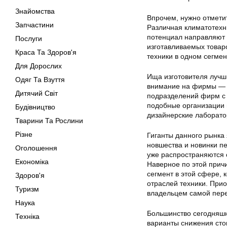
Знайомства
Впрочем, нужно отмети
Запчастини
Различная климатотехн
потенциал направляют 
Послуги
изготавливаемых товар
Краса Та Здоров'я
техники в одном сегмен
Для Дорослих
Ища изготовителя лучш
Одяг Та Взуття
внимание на фирмы — ги
Дитячий Світ
подразделений фирм с 
подобные организации 
Будівництво
дизайнерские лаборато
Тварини Та Рослини
Різне
Гиганты данного рынка
новшества и новинки п
Оголошення
уже распространяются 
Економіка
Наверное по этой прич
сегмент в этой сфере, 
Здоров'я
отраслей техники. При
Туризм
владельцем самой перед
Наука
Большинство сегодняшн
Техніка
варианты снижения сто