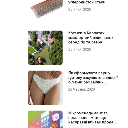
углеродистой стали
8 Липня, 2026
Котеджі в Карпатах:
комфортний відпочинок
серед гір та озера
1 Липня, 2026
Як сформувати першу
гуртову закупівлю спідньої
білизни без зайвих
залишків на складі
28 Червня, 2026
Мікроменеджмент та
нескінченні міти: що
насправді вбиває продажі
в IT-аутсорсі