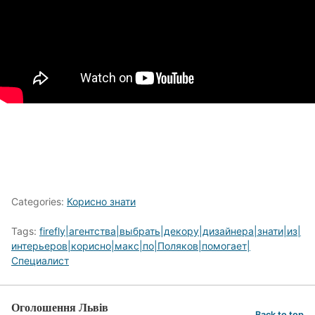
Categories:
Корисно знати
Tags:
firefly|агентства|выбрать|декору|дизайнера|знати|из|
интерьеров|корисно|макс|по|Поляков|помогает|
Специалист
Оголошення Львів
Back to top