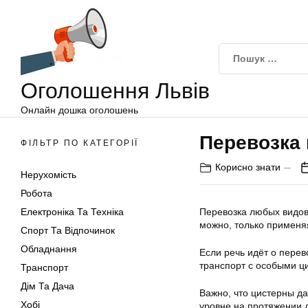
Оголошення
Перейти
Львів
до
вмісту
Оголошення Львів
Онлайн дошка оголошень
Перевозка
ФІЛЬТР ПО КАТЕГОРІЇ
Корисно знати
Нерухомість
Робота
Електроніка Та Техніка
Перевозка любых видов
можно, только применя
Спорт Та Відпочинок
Обладнання
Если речь идёт о пере
транспорт с особыми ц
Транспорт
Дім Та Дача
Важно, что цистерны д
Хобі
уровне на протяжении 