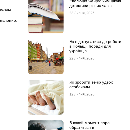
Еволюція жанру: чим цікаві
детективи різних часів
ителем
23 Липня, 2026
аявление,
Як підготуватися до роботи
в Польщі: поради для
українців
22 Липня, 2026
Як зробити вечір удвох
особливим
12 Липня, 2026
В какой момент пора
обратиться в