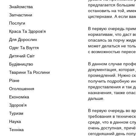
предлагается большим 
Знайомства
остановить на той, им
Запчастини
цистернами. А если ва
Послуги
В первую очередь при
Краса Та Здоров'я
нормативам, что даст 
Для Дорослих
опасаясь за порчу жид
может делаться не толь
Одяг Та Взуття
с возможностью пересе
Дитячий Світ
В данном случае профе
Будівництво
документация, которая 
Тварини Та Рослини
промедлений. Нужно ск
Різне
получить подробную ин
предоставления и так 
Оголошення
назначения, также опас
Економіка
дальше.
Здоров'я
В первую очередь во вр
Туризм
требования в техническ
Наука
среде, что в данном сл
очень доступная, причё
Техніка
сегодняшний день попу