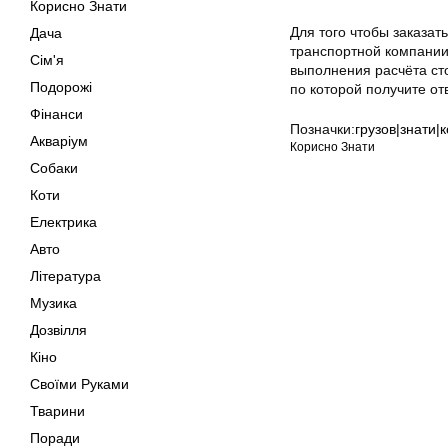
Корисно Знати
Для того чтобы заказат
Дача
транспортной компании
Сім'я
выполнения расчёта сто
Подорожі
по которой получите от
Фінанси
Позначки:
грузов|знати
Акваріум
Корисно Знати
Собаки
Коти
Електрика
Авто
Література
Музика
Дозвілля
Кіно
Своїми Руками
Тварини
Поради