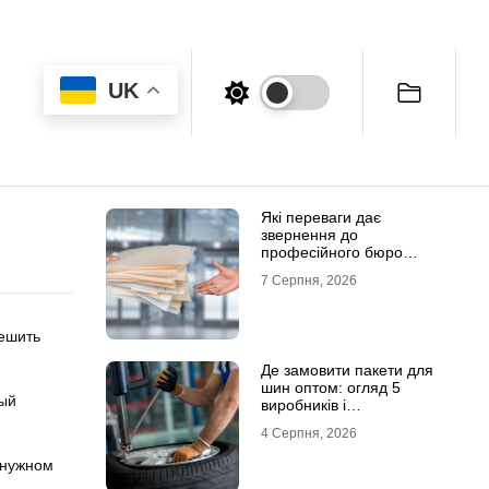
UK
Які переваги дає
звернення до
професійного бюро
перекладів
7 Серпня, 2026
решить
Де замовити пакети для
шин оптом: огляд 5
ный
виробників і
постачальників в Україні
4 Серпня, 2026
 нужном