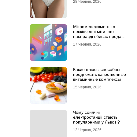
28 Червня, 2026
Мікроменеджмент та
нескінченні міти: що
насправді вбиває продажі
в IT-аутсорсі
17 Червня, 2026
Какие плюсы способны
предложить качественные
витаминные комплексы
15 Червня, 2026
Чому сонячні
електростанції стають
популярними у Львові?
12 Червня, 2026