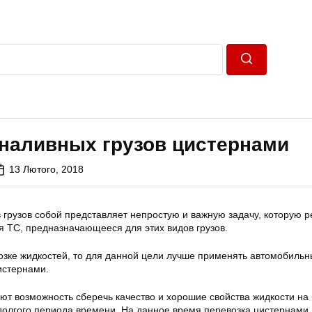
Пошук
 наливных грузов цистернами
13 Лютого, 2018
 грузов собой представляет непростую и важную задачу, которую 
я ТС, предназначающееся для этих видов грузов.
возке жидкостей, то для данной цели лучше применять автомобиль
истернами.
ают возможность сберечь качество и хорошие свойства жидкости на
долгого периода времени. На данное время перевозка цистернами