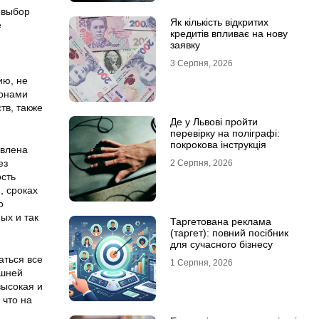
 выбор
Як кількість відкритих
е
кредитів впливає на нову
заявку
3 Серпня, 2026
ию, не
ернами
тв, также
Де у Львові пройти
перевірку на поліграфі:
покрокова інструкція
авлена
ез
2 Серпня, 2026
ость
, сроках
о
ых и так
Таргетована реклама
(таргет): повний посібник
для сучасного бізнесу
аться все
1 Серпня, 2026
ешней
высокая и
 что на