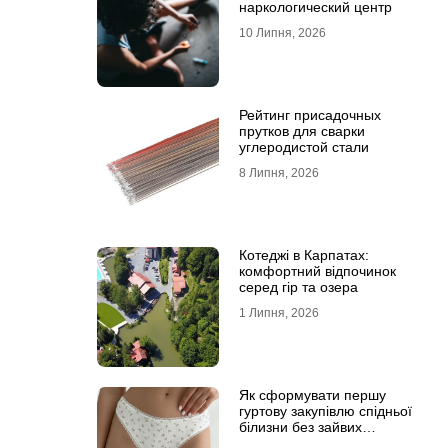
наркологический центр
10 Липня, 2026
Рейтинг присадочных
прутков для сварки
углеродистой стали
8 Липня, 2026
Котеджі в Карпатах:
комфортний відпочинок
серед гір та озера
1 Липня, 2026
Як сформувати першу
гуртову закупівлю спідньої
білизни без зайвих
залишків на складі