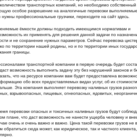
количеством транспортных компаний, но необходимо собственный
еющую особое разрешение на аналогичные перевозки выполняемы
м нужны профессиональные грузчики, переходите на сайт здесь.
меняемые ёмкости должны подходить имеющимся нормативам и
возможность их применять для решения данной задачи по назначен
кости и не сохранение нужных параметров. Сейчас перевозка цист
ко по территории нашей родины, но и по территории иных государс
кания границы.
ссионалами транспортной компании в первую очередь будет сост
даст возможность выполнить задачу эту без нарушений законов и б
азать, что на ресурсе компании вам будет предоставлена возможн
формацию обо всех предоставляемых видах услуг, об их стоимости
дальше. Эта компания выполняет перевозку наливных грузов разног
ных, взрывоопасных, пищевых, огнеопасных, ядовитых, неорганичн
емя перевозки опасных и токсичных наливных грузов будут соблюд
ом плане, что даст возможность не нанести ущерба человеку и вн
учае очень и очень важно и важно. Цена такой перевозки грузов не 
м обратиться сюда может, как юридическое, так и частного клиента,
лярно.