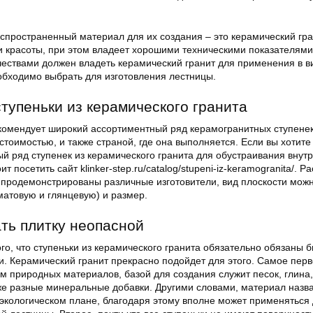
спространенный материал для их создания – это керамический гра
и красоты, при этом владеет хорошими техническими показателями
чествами должен владеть керамический гранит для применения в в
еобходимо выбрать для изготовления лестницы.
ступеньки из керамического гранита
омендует широкий ассортиментный ряд керамогранитных ступенек
тоимостью, и также страной, где она выполняется. Если вы хотите
й ряд ступенек из керамического гранита для обустраивания внут
т посетить сайт klinker-step.ru/catalog/stupeni-iz-keramogranita/. Р
продемонстрированы различные изготовители, вид плоскости мож
матовую и глянцевую) и размер.
ть плитку неопасной
го, что ступеньки из керамического гранита обязательно обязаны б
. Керамический гранит прекрасно подойдет для этого. Самое перв
м природных материалов, базой для создания служит песок, глина,
кже разные минеральные добавки. Другими словами, материал назв
 экологическом плане, благодаря этому вполне может применяться