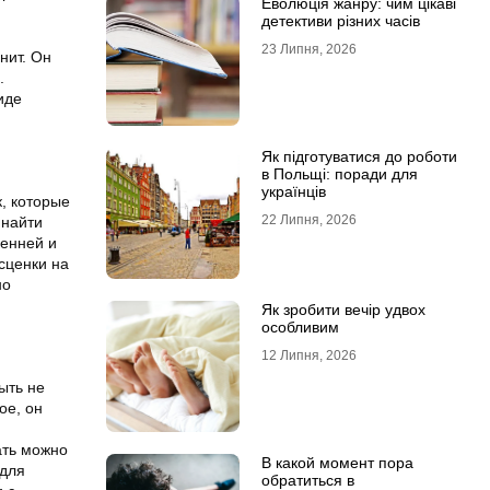
Еволюція жанру: чим цікаві
детективи різних часів
23 Липня, 2026
нит. Он
.
иде
Як підготуватися до роботи
в Польщі: поради для
українців
, которые
22 Липня, 2026
 найти
ренней и
асценки на
но
Як зробити вечір удвох
особливим
12 Липня, 2026
ыть не
ое, он
ать можно
В какой момент пора
 для
обратиться в