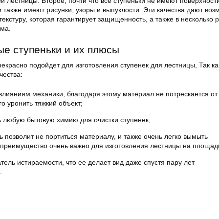
й лестницы. Второе, почти что все ступеньки не имеют поверхности
 также имеют рисунки, узоры и выпуклости. Эти качества дают воз
екстуру, которая гарантирует защищенность, а также в несколько р
зма.
е ступеньки и их плюсы
екрасно подойдет для изготовления ступенек для лестницы, Так ка
чества:
влияниям механики, благодаря этому материал не потрескается от 
го уронить тяжкий объект;
 любую бытовую химию для очистки ступенек;
ь позволит не портиться материалу, и также очень легко вымыть
 преимущество очень важно для изготовления лестницы на площади
тель истираемости, что ее делает вид даже спустя пару лет
.