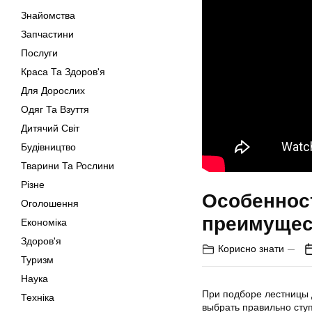
Знайомства
Запчастини
Послуги
Краса Та Здоров'я
Для Дорослих
Одяг Та Взуття
Дитячий Світ
Будівництво
Тварини Та Рослини
Різне
Особенност
Оголошення
преимущес
Економіка
Здоров'я
Корисно знати
Туризм
Наука
При подборе лестницы 
Техніка
выбрать правильно сту