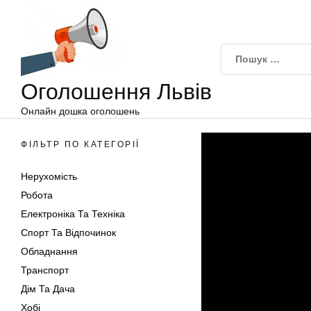
Оголошення
Перейти
Львів
до
вмісту
Оголошення Львів
Онлайн дошка оголошень
ФІЛЬТР ПО КАТЕГОРІЇ
Нерухомість
Робота
Електроніка Та Техніка
Спорт Та Відпочинок
Обладнання
Транспорт
Дім Та Дача
Хобі