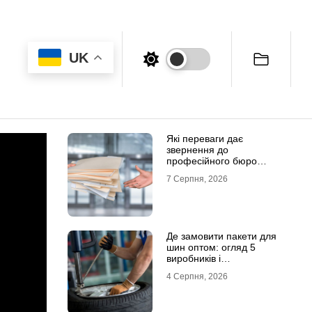
UK
Які переваги дає
звернення до
професійного бюро
перекладів
7 Серпня, 2026
Де замовити пакети для
шин оптом: огляд 5
виробників і
постачальників в Україні
4 Серпня, 2026