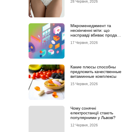
28 Червня, 2026
Мікроменеджмент та
нескінченні міти: що
насправді вбиває продажі
в IT-аутсорсі
17 Червня, 2026
Какие плюсы способны
предложить качественные
витаминные комплексы
15 Червня, 2026
Чому сонячні
електростанції стають
популярними у Львові?
12 Червня, 2026