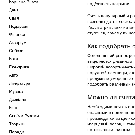
Корисно Знати
надёжность покрытия.
Дача
Очень популярный и ра
Сім'я
позволит дать плоскост
Подорожі
Рассмотрим, какими ка
ступенек, почему их н
Фінанси
Акваріум
Как подобрать 
Собаки
Сегодняшний рынок рек
Коти
выделяются дизайном, с
Електрика
широкий ассортиментны
наружной лестницы, стои
Авто
продукцию умеренные, 
Література
подобрать различный (
Музика
Можно ли счита
Дозвілля
Необходимо начать с то
Кіно
опасными в применении
Своїми Руками
производится из целико
Тварини
кварцевый песок, и та
нетоксичным, чистым в
Поради