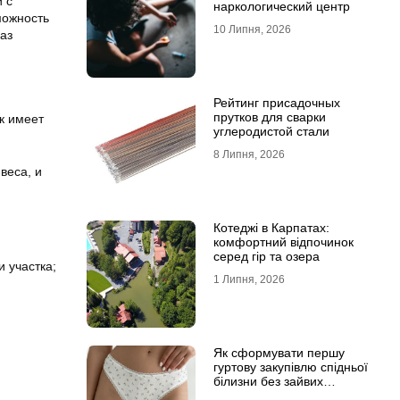
 с
наркологический центр
можность
10 Липня, 2026
аз
Рейтинг присадочных
прутков для сварки
к имеет
углеродистой стали
8 Липня, 2026
веса, и
Котеджі в Карпатах:
комфортний відпочинок
серед гір та озера
 участка;
1 Липня, 2026
Як сформувати першу
гуртову закупівлю спідньої
білизни без зайвих
залишків на складі