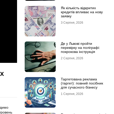
Як кількість відкритих
кредитів впливає на нову
заявку
3 Серпня, 2026
Де у Львові пройти
перевірку на поліграфі:
покрокова інструкція
2 Серпня, 2026
их
Таргетована реклама
(таргет): повний посібник
для сучасного бізнесу
1 Серпня, 2026
одимо
уровень