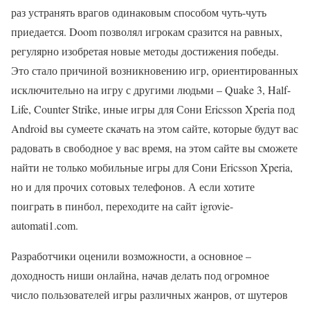
раз устранять врагов одинаковым способом чуть-чуть
приедается. Doom позволял игрокам сразится на равных,
регулярно изобретая новые методы достижения победы.
Это стало причиной возникновению игр, ориентированных
исключительно на игру с другими людьми – Quake 3, Half-
Life, Counter Strike, иные игры для Сони Ericsson Xperia под
Android вы сумеете скачать на этом сайте, которые будут вас
радовать в свободное у вас время, на этом сайте вы сможете
найти не только мобильные игры для Сони Ericsson Xperia,
но и для прочих сотовых телефонов. А если хотите
поиграть в пинбол, переходите на сайт igrovie-
automati1.com.
Разработчики оценили возможности, а основное –
доходность ниши онлайна, начав делать под огромное
число пользователей игры различных жанров, от шутеров